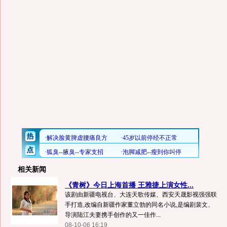
相关新闻
《青树》今日上海首播 王雅捷上演女性...
该剧由新疆电视台、大连天歌传媒、西安天晟影视强强联
手打造,改编自新疆作家董立勃的同名小说,是编剧裴文、
导演陆江夫妻携手创作的又一佳作...
08-10-06 16:19