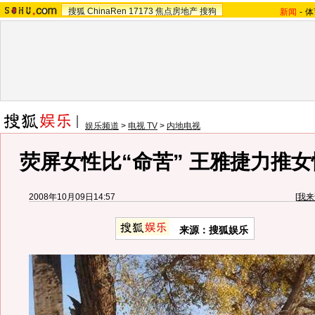
搜狐
ChinaRen
17173
焦点房地产
搜狗
新闻
-
体
娱乐频道
>
电视 TV
>
内地电视
荧屏女性比“命苦” 王雅捷力推
2008年10月09日14:57
[
我来
来源：搜狐娱乐