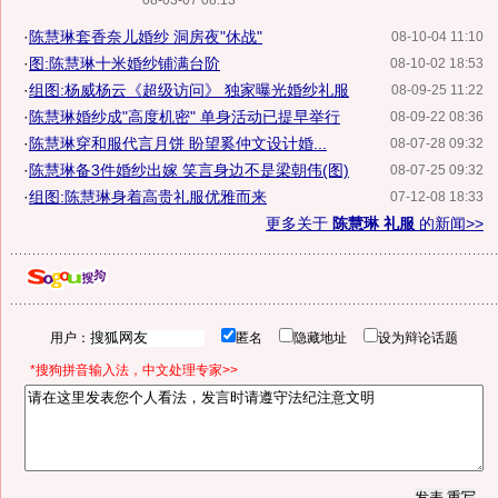
08-03-07 08:13
·
陈慧琳套香奈儿婚纱 洞房夜"休战"
08-10-04 11:10
·
图:陈慧琳十米婚纱铺满台阶
08-10-02 18:53
·
组图:杨威杨云《超级访问》 独家曝光婚纱礼服
08-09-25 11:22
·
陈慧琳婚纱成"高度机密" 单身活动已提早举行
08-09-22 08:36
·
陈慧琳穿和服代言月饼 盼望奚仲文设计婚...
08-07-28 09:32
·
陈慧琳备3件婚纱出嫁 笑言身边不是梁朝伟(图)
08-07-25 09:32
·
组图:陈慧琳身着高贵礼服优雅而来
07-12-08 18:33
更多关于
陈慧琳 礼服
的新闻>>
用户：
匿名
隐藏地址
设为辩论话题
*搜狗拼音输入法，中文处理专家>>