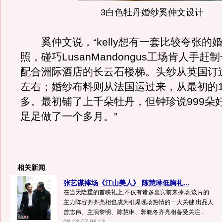
3白色牡丹婚纱奚仲文设计
奚仲文说，“kelly想有一套比较夸张的
照，碰巧LusanMandongus工场肯人手
配合洲际酒店的长云石楼梯。头纱从英国订过
左右；婚纱布料则从法国运过来，从最初的1
多。最初铺了上千朵牡丹，但钟珍说999朵
足足做了一个多月。”
相关新闻
张艺谋捧场《江山美人》 陈慧琳低胸礼...
在当天隆重的首映礼上,不仅有诸多嘉宾前来捧场,该片的
主力阵容齐齐亮相也成为引爆现场热情的一大关键,出品人
曾志伟、主演黎明、陈慧琳、郭晓冬齐亮相备受关注...