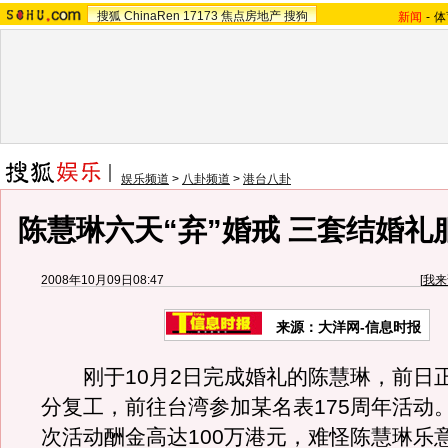
搜狐
ChinaRen
17173
焦点房地产
搜狗
新闻
-
体
娱乐频道
>
八卦频道
>
港台八卦
陈慧琳六天“弃”婚戒 三套结婚礼服
2008年10月09日08:47
[
我来
来源：大洋网-信息时报
刚于10月2日完成婚礼的陈慧琳，前日
分复工，前往台湾参加某名表175周年活动
次活动酬金高达100万港元，难怪陈慧琳乐