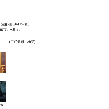
泉麻耶比基尼写真。
于东京。A型血。
(责任编辑：杨昊)
男
长会