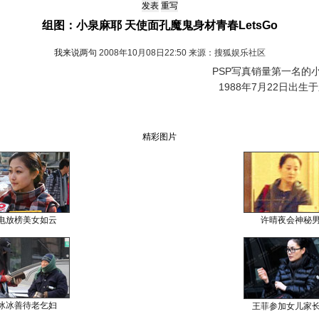
组图：小泉麻耶 天使面孔魔鬼身材青春LetsGo
我来说两句
2008年10月08日22:50 来源：搜狐娱乐社区
PSP写真销量第一名的小
1988年7月22日出生
精彩图片
电放榜美女如云
许晴夜会神秘
冰冰善待老乞妇
王菲参加女儿家