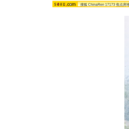
搜狐
ChinaRen
17173
焦点房