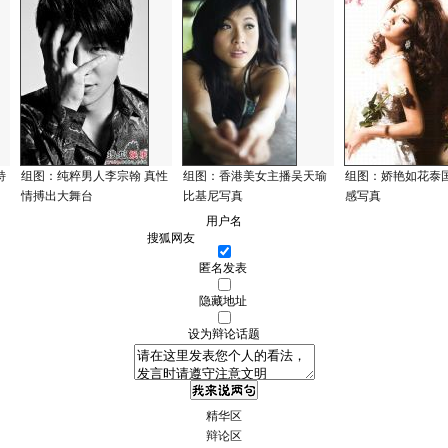
特
组图：纯粹男人李宗翰 真性
组图：香港美女主播吴天瑜
组图：娇艳如花泰
情搏出大舞台
比基尼写真
感写真
用户名
匿名发表
隐藏地址
设为辩论话题
精华区
辩论区