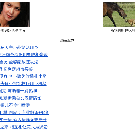
小璐妈妈也是美女
动物有时也疯
独家猛料
 马天宇小品复活现身
?张馨予深夜用餐吃相豪放
会友 坐姿豪放狂吸烟
华宾利逛超市买菜
现身 李小璐为甜馨扎小辫
 头顶小辫穿校服现身机场
回京 与助理一路热聊
勤勤素颜会友表情搞怪
容祖儿不停打喷嚏
吐槽 回应：专业翻译+配音
友开房 酒店房满无奈离开
同返京 相互礼让花式秀恩爱