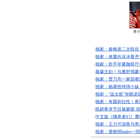
李
·
独家：春晚第二次联排
·
独家：体重向冰冰看齐
·
独家：歌手毕夏咖啡厅
·
最壕主妇！马雅舒驾豪
·
独家：贾乃亮一家甜蜜
·
独家：杨幂扮纯情小妹
·
独家：“温太医”张晓龙
·
独家：有颜则任性！蒋
·
陈妍希录节目被蒙眼 
·
中文版《继承者们》遭
·
独家：王力可深夜与男
·
独家：黄晓明baby一