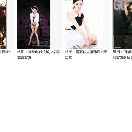
国新娘性
组图：神秘电影机械少女李
组图：清丽佳人范玮琪最新
组图：“绯闻
蓉蓉写真
写真
特写真敞胸