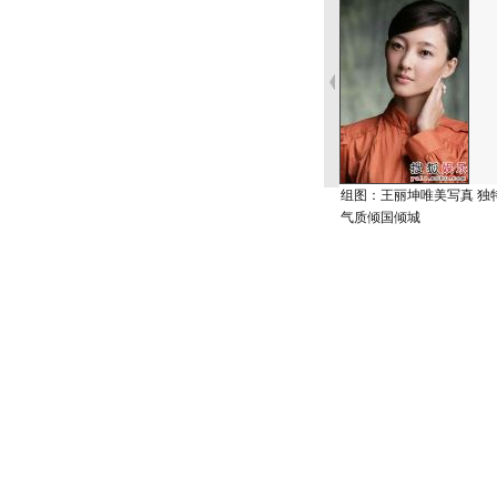
组图：王丽坤唯美写真 独
气质倾国倾城