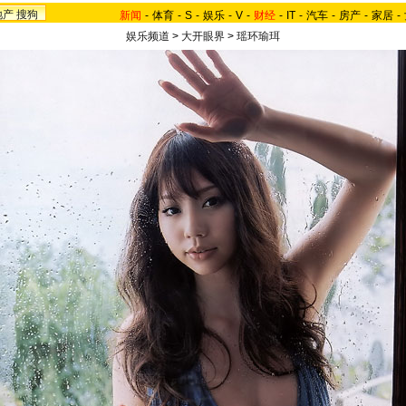
地产
搜狗
新闻
-
体育
-
S
-
娱乐
-
V
-
财经
-
IT
-
汽车
-
房产
-
家居
-
娱乐频道
>
大开眼界
>
瑶环瑜珥