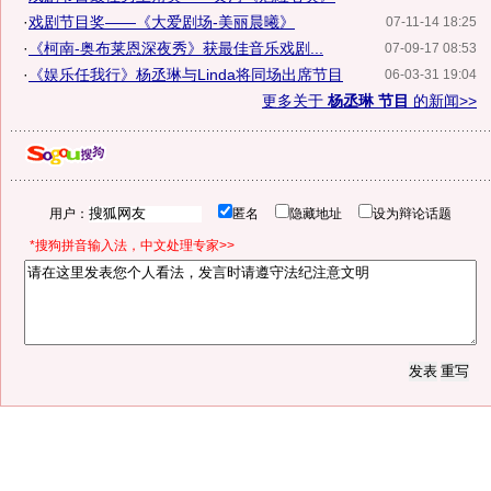
·
戏剧节目奖——《大爱剧场-美丽晨曦》
07-11-14 18:25
·
《柯南-奥布莱恩深夜秀》获最佳音乐戏剧...
07-09-17 08:53
·
《娱乐任我行》杨丞琳与Linda将同场出席节目
06-03-31 19:04
更多关于
杨丞琳 节目
的新闻>>
用户：
匿名
隐藏地址
设为辩论话题
*搜狗拼音输入法，中文处理专家>>