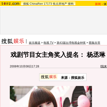
搜狐
ChinaRen
17173
焦点房地产
搜狗
新闻
-
体
娱乐频道
>
电视 TV
>
第43届台湾电视金钟奖
>
图集欣赏
戏剧节目女主角奖入提名： 杨丞琳
2008年10月08日17:28
[
我来
来源：搜狐娱乐