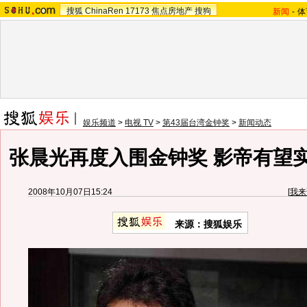
搜狐
ChinaRen
17173
焦点房地产
搜狗
新闻
-
体
娱乐频道
>
电视 TV
>
第43届台湾金钟奖
>
新闻动态
张晨光再度入围金钟奖 影帝有望实
2008年10月07日15:24
[
我来
来源：搜狐娱乐