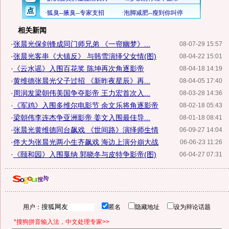
相关新闻
·
张晨光保剑锋成同门师兄弟 《一帘幽梦》...
08-07-29 15:57
·
张晨光客串《大镇反》 与韩雪演绎父女情(图)
08-04-22 15:01
·
《云水谣》入围百花奖 陈坤再次角逐影帝
08-04-18 14:19
·
黄维德张晨光父子过招 《新昨夜星辰》再...
08-04-05 17:40
·
周润发梁朝伟美国争夺影帝 王力宏首次入...
08-03-28 14:36
·
《军鸡》入围多维尔电影节 余文乐将角逐影帝
08-02-18 05:43
·
梁朝伟李连杰争亚洲影帝 姜文入围最佳导...
08-01-18 08:41
·
张晨光黄维德同台飙戏 《世间路》演绎师生情
06-09-27 14:04
·
佟大为张晨光两小生齐飙戏 海边上演分崩大战
06-06-23 11:26
·
《颐和园》入围戛纳 郭晓冬与皮特争影帝(图)
06-04-27 07:31
用户：
匿名
隐藏地址
设为辩论话题
*搜狗拼音输入法，中文处理专家>>