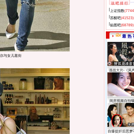
说 吧 排 行
上证指数
(7744
苏醒吧
(41523)
贴图吧
(68789)
最 热 
赛尔与女儿逛街
谍战大片-《风
闺房视频自拍
自爆捉奸后恶梦