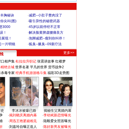
爆丰胸秘诀
·
减肥--小肚子赘肉没了
你尖叫(图)
·
吸引异性的秘密武器
3000
·
45岁以前停经不正常
不误！
·
解决脸黄脾虚腰痛良方
美展现！
·
泡脚减肥--瘦到你叫停！
起一片明镜
·
狐臭--腋臭--09新疗法
更多>>
对口相声集
杜拉拉升职记
张震讲故事
红楼梦
-精绝古城
世界名著
平凡的世界
货币战争2
毒杀毒专家
经典手机游游格斗集
福彩3D走势图
情史
李冰冰被爆已婚
揭秘生父离婚内幕
孕
·
揭刘晓庆离婚内幕
·
李幼斌新恋情曝光
婚
·
周迅王艳婆媳相见
·
陆毅爱女照首曝光
折
·
刘嘉玲自曝正造人
·
陈好新男友被曝光