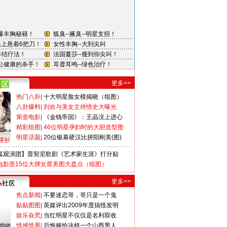
更多>>
热门八卦
|
十大明星脸女模揭晓（组图）
八卦爆料
|
刘欢与美女主持情史大曝光
第壹电影
|
《金钱帝国》：王晶没上进心
精彩组图
|
46位明星孕妇时的大胆造型图
明星话题
|
20位银幕硬汉比拼阳刚美(图)
撞衫
狐观演团】普契尼歌剧《艺术家生涯》打分贴
电影里15位大牌女星美图大盘点（组图）
更多>>
焦点新闻
|
不要迷恋哥，哥只是一个鬼
贴贴图图
|
英媒评出2009年度搞怪发明
娱乐旮旯
|
当红明星不仅仅是名利双收
情感世界
|
后悔嫁给这样一个山西男人