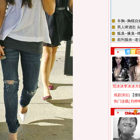
范冰冰李冰冰大
戏剧演出
|
【搜
热门连载
|
刘烨