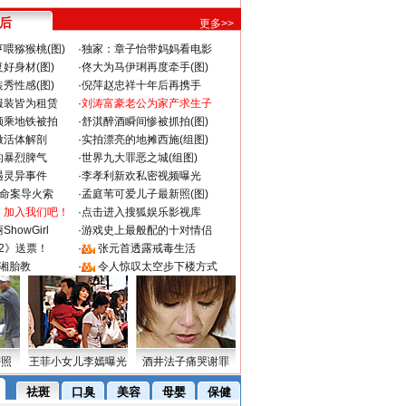
 后
更多>>
喂猕猴桃(图)
·
独家：章子怡带妈妈看电影
好身材(图)
·
佟大为马伊琍再度牵手(图)
秀性感(图)
·
倪萍赵忠祥十年后再携手
服装皆为租赁
·
刘涛富豪老公为家产求生子
颜乘地铁被拍
·
舒淇醉酒瞬间惨被抓拍(图)
做活体解剖
·
实拍漂亮的地摊西施(组图)
的暴烈脾气
·
世界九大罪恶之城(组图)
遇灵异事件
·
李孝利新欢私密视频曝光
成命案导火索
·
孟庭苇可爱儿子最新照(图)
：加入我们吧！
·
点击进入搜狐娱乐影视库
howGirl
·
游戏史上最般配的十对情侣
2》送票！
·
张元首透露戒毒生活
湘胎教
·
令人惊叹太空步下楼方式
密照
王菲小女儿李嫣曝光
酒井法子痛哭谢罪