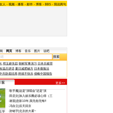
女人
-
视频
-
播客
-
邮件
-
博客
-
BBS
-
我说两句
闻
网页
博客
音乐
图片
说吧
长
邓玉娇失踪
朝鲜军事演习
日本兵赎罪
改温总讲话
夏日减肥秘方
日本瘦脸法
中共卧底结局
慈禧不快乐
侵略中国报告
更多>>
·
歌手魔
|
这是“演唱会”还是“演
·
田启文
|
加入娱乐圈必读心得（三
·
谢苗
|
息影10年,我无怨无悔!!
·
冯自立
|
后天回京
·
孙铭宇
|
北京的大雾~
上学