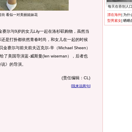
每天在吞别人
逛街 看似一对美丽姐妹花
漂在海外
|
为什
型男索女
|
晒晒
尔与9岁的女儿Lily一起在洛杉矶购物，虽然当
形还是打扮都依然青春时尚，和女儿在一起的时候
金赛尔与前夫前夫迈克尔-辛（Michael Sheen）
美国导演蓝-威斯曼(len wiseman），后者也
传说》的导演。
(责任编辑：CL)
[
我来说两句
]