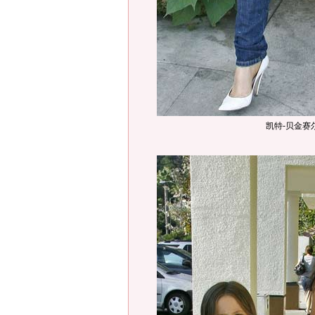
凯特-贝金赛