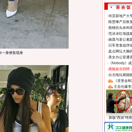
茶 余 饭
·
何炅获地产大亨
·
陈慧琳产后恢复
·
殷桃街头休闲装
·
范冰冰红地毯
·
姚晨与老公素
·
日军竟拿战俘
·
盘点网坛大腕
尔一身便装现身
·
美女办公室遭
·
《Nobody》
·
搜狐娱乐招聘
·
台北电玩展靓丽S
·
《变形金刚
·
王岳伦爆李
新版“西游”绝