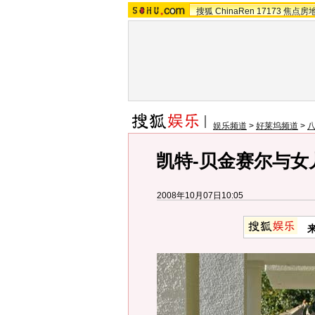
搜狐
ChinaRen
17173
焦点房
娱乐频道
>
好莱坞频道
>
凯特-贝金赛尔与女
2008年10月07日10:05