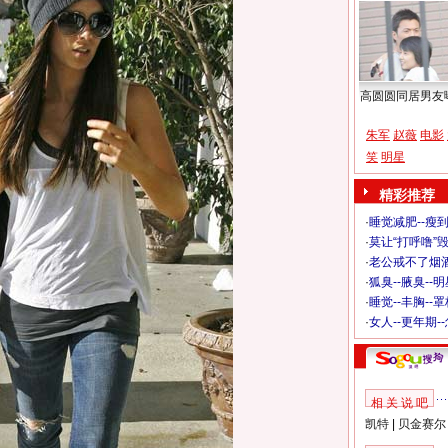
高圆圆同居男友
朱军
赵薇
电影
笑
明星
精彩推荐
·
睡觉减肥--瘦到
·
莫让“打呼噜”
·
老公戒不了烟酒
·
狐臭--腋臭--
·
睡觉--丰胸--
·
女人--更年期-
相 关 说 吧
凯特
|
贝金赛尔