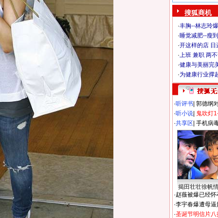
搜狐商机
·
丰胸--林志玲
·
睡觉减肥--瘦到
·
开这样的店 日进
·
上班 兼职 两
·
健康与美丽完
·
为健康行业撑
·
听评书
|
郭德纲
·
听小说
|
鬼吹灯1
·
共享区
|
手机病
揭田壮壮徐帆
·
赵薇被爆已经怀
·
李宇春爆遭母逼
·
圣诞节明信片八