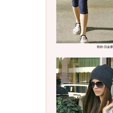
凯特-贝金