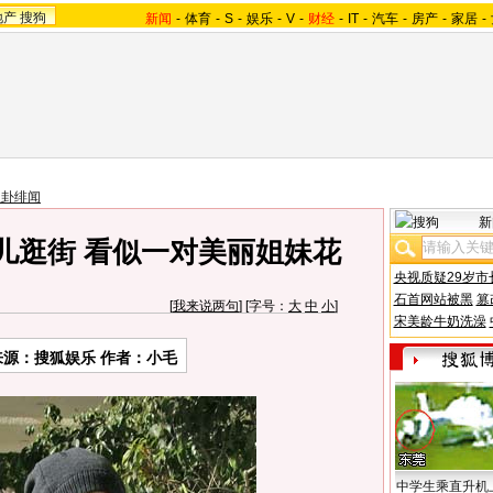
地产
搜狗
新闻
-
体育
-
S
-
娱乐
-
V
-
财经
-
IT
-
汽车
-
房产
-
家居
-
八卦绯闻
新
儿逛街 看似一对美丽姐妹花
央视质疑29岁市
石首网站被黑
篡
[
我来说两句
] [字号：
大
中
小
]
宋美龄牛奶洗澡
来源：搜狐娱乐 作者：小毛
中学生乘直升机