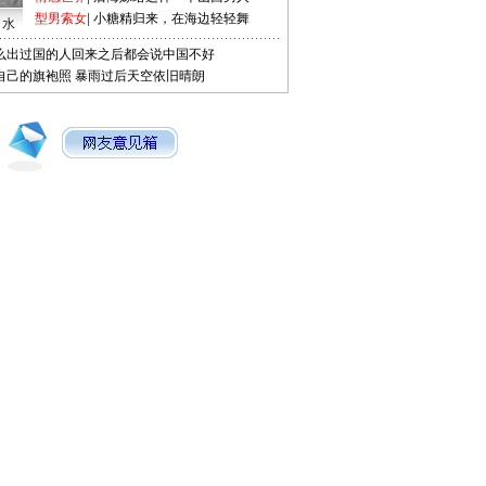
型男索女
|
小糖精归来，在海边轻轻舞
口水
么出过国的人回来之后都会说中国不好
自己的旗袍照
暴雨过后天空依旧晴朗