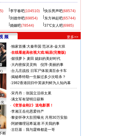
5)
李宇春吧
(104510)
快乐男声吧
(68574)
刘德华吧
(69854)
东方神起吧
(65744)
婚姻吧
(78544)
37℃女人吧
(6985)
视 频
更多>>
·
独家首播:大秦帝国
范冰冰-金大班
·
在线看超高收视大戏:
蜗居(完整版)
·
倔强萝卜
麦田
媳妇的美好时代
·
大内密探灵灵狗
倪萍-美丽的事
·
台儿庄战役 日军尸体装满百余卡车
声》
·
揭秘希特勒一生躲过多少次暗杀？
·
1982香港回归中英谈判鲜为人知内幕
·
宋丹丹：张国立活得太累
·
满文军有望明日获释
曝光
·
《变形金刚2》送电影票！
·
李湘王岳伦恩爱待产
·
黎姿怀孕大肚照曝光 月用30万安胎
·
阿娇懒理冠希返港:不关我的事
·
古巨基：我与霆锋都是一哥
不断