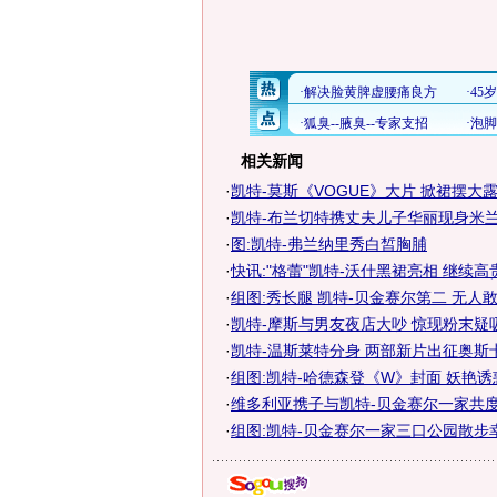
相关新闻
·
凯特-莫斯《VOGUE》大片 掀裙摆大露
·
凯特-布兰切特携丈夫儿子华丽现身米
·
图:凯特-弗兰纳里秀白皙胸脯
·
快讯:"格蕾"凯特-沃什黑裙亮相 继续高
·
组图:秀长腿 凯特-贝金赛尔第二 无人
·
凯特-摩斯与男友夜店大吵 惊现粉末疑吸
·
凯特-温斯莱特分身 两部新片出征奥斯卡
·
组图:凯特-哈德森登《W》封面 妖艳诱
·
维多利亚携子与凯特-贝金赛尔一家共
·
组图:凯特-贝金赛尔一家三口公园散步