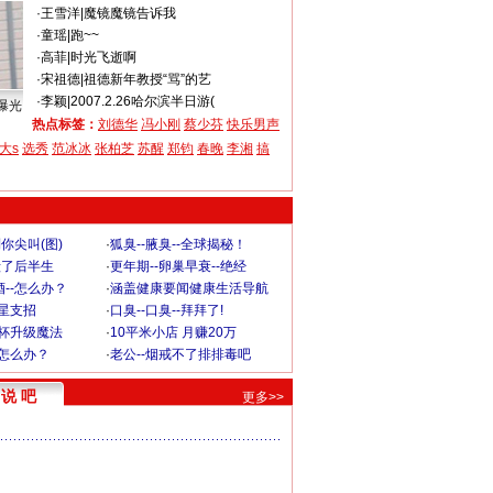
·
王雪洋
|
魔镜魔镜告诉我
·
童瑶
|
跑~~
·
高菲
|
时光飞逝啊
·
宋祖德
|
祖德新年教授“骂”的艺
·
李颖
|
2007.2.26哈尔滨半日游(
曝光
热点标签：
刘德华
冯小刚
蔡少芬
快乐男声
大s
选秀
范冰冰
张柏芝
苏醒
郑钧
春晚
李湘
搞
你尖叫(图)
·
狐臭--腋臭--全球揭秘！
毁了后半生
·
更年期--卵巢早衰--绝经
--怎么办？
·
涵盖健康要闻健康生活导航
明星支招
·
口臭--口臭--拜拜了!
罩杯升级魔法
·
10平米小店 月赚20万
-怎么办？
·
老公--烟戒不了排排毒吧
说 吧
更多>>