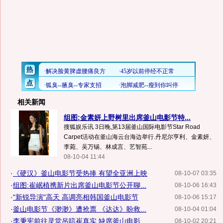
相关新闻
组图:金素妍上野树里出席釜山电影节特...
搜狐娱乐讯 3日晚,第13届釜山国际电影节Star Road
Carpet活动在釜山海云台海边举行.丹尼尔亨利、金素妍、
李菀、吴万锡、林成言、艺智苑...
08-10-04 11:44
·
《硬汉》釜山电影节受热捧 有望全亚洲上映
08-10-07 03:35
·
组图:崔岷植携新片出席釜山电影节公开聊...
08-10-06 16:43
·
"新锐导演"高天 高调亮相韩国釜山电影节
08-10-06 15:17
·
釜山电影节《渺渺》遭抢票 《达达》盼救...
08-10-04 01:04
·
李秉宪前往灵堂吊唁崔真实 缺席釜山电影...
08-10-02 20:21