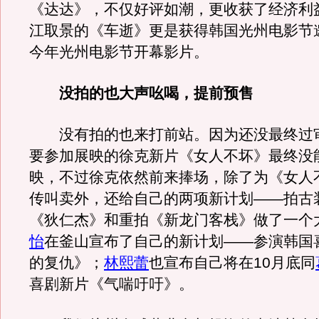
《达达》，不仅好评如潮，更收获了经济利
江取景的《车逝》更是获得韩国光州电影节
今年光州电影节开幕影片。
没拍的也大声吆喝，提前预售
没有拍的也来打前站。因为还没最终过
要参加展映的徐克新片《女人不坏》最终没
映，不过徐克依然前来捧场，除了为《女人
传叫卖外，还给自己的两项新计划——拍古
《狄仁杰》和重拍《新龙门客栈》做了一个
怡
在釜山宣布了自己的新计划——参演韩国
的复仇》；
林熙蕾
也宣布自己将在10月底同
喜剧新片《气喘吁吁》。