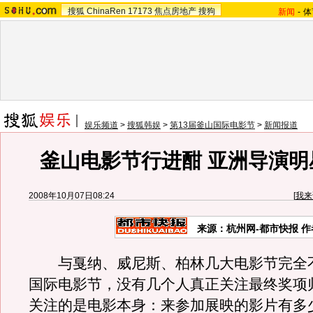
搜狐
ChinaRen
17173
焦点房地产
搜狗
新闻
-
体
娱乐频道
>
搜狐韩娱
>
第13届釜山国际电影节
>
新闻报道
釜山电影节行进酣 亚洲导演明
2008年10月07日08:24
[
我来
来源：杭州网-都市快报 
与戛纳、威尼斯、柏林几大电影节完全
国际电影节，没有几个人真正关注最终奖项
关注的是电影本身：来参加展映的影片有多