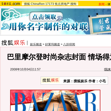
搜狐
ChinaRen
17173
焦点房地产
搜狗
新闻
-
体
娱乐频道
>
好莱坞频道
>
八卦绯闻
巴里摩尔登时尚杂志封面 情场得
2008年10月04日11:57
[
我来
来源：搜狐娱乐 作者：小毛