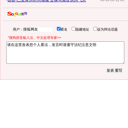
·
德鲁-巴里摩尔绝色倾城 全裸写真绽诱惑气息
06-10-30 12:03
用户：
匿名
隐藏地址
设为辩论话题
*搜狗拼音输入法，中文处理专家>>