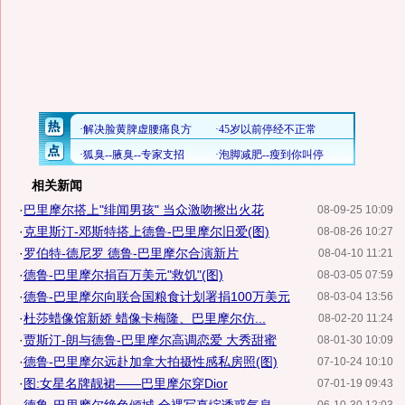
相关新闻
·
巴里摩尔搭上"绯闻男孩" 当众激吻擦出火花
08-09-25 10:09
·
克里斯汀-邓斯特搭上德鲁-巴里摩尔旧爱(图)
08-08-26 10:27
·
罗伯特-德尼罗 德鲁-巴里摩尔合演新片
08-04-10 11:21
·
德鲁-巴里摩尔捐百万美元"救饥"(图)
08-03-05 07:59
·
德鲁-巴里摩尔向联合国粮食计划署捐100万美元
08-03-04 13:56
·
杜莎蜡像馆新娇 蜡像卡梅隆、巴里摩尔仿...
08-02-20 11:24
·
贾斯汀-朗与德鲁-巴里摩尔高调恋爱 大秀甜蜜
08-01-30 10:09
·
德鲁-巴里摩尔远赴加拿大拍摄性感私房照(图)
07-10-24 10:10
·
图:女星名牌靓裙——巴里摩尔穿Dior
07-01-19 09:43