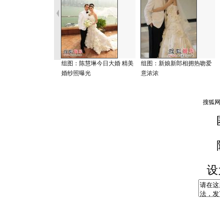
组图：陈慧琳今日大婚 精美
组图：新娘新郎相拥热吻爱
婚纱照曝光
意浓浓
设