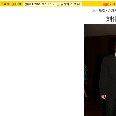
搜狐
ChinaRen
17173
焦点房地产
搜狗
新闻
-
体
娱乐频道
>
八卦
刘