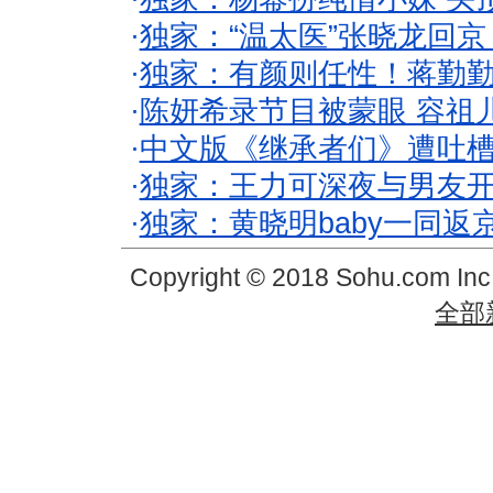
·
独家：“温太医”张晓龙回京
·
独家：有颜则任性！蒋勤
·
陈妍希录节目被蒙眼 容祖
·
中文版《继承者们》遭吐槽
·
独家：王力可深夜与男友开
·
独家：黄晓明baby一同返
Copyright © 2018 Sohu.com In
全部