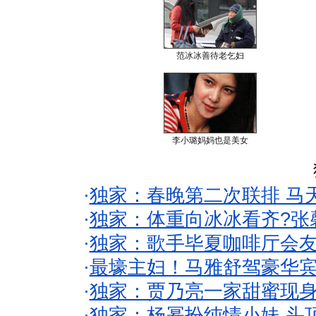
范冰冰善待老乞妇
李小璐妈妈也是美女
·
独家：春晚第二次联排 马
·
独家：体重向冰冰看齐?张
·
独家：歌手毕夏咖啡厅会友
·
最壕主妇！马雅舒驾豪华
·
独家：贾乃亮一家甜蜜现身
·
独家：杨幂扮纯情小妹 头