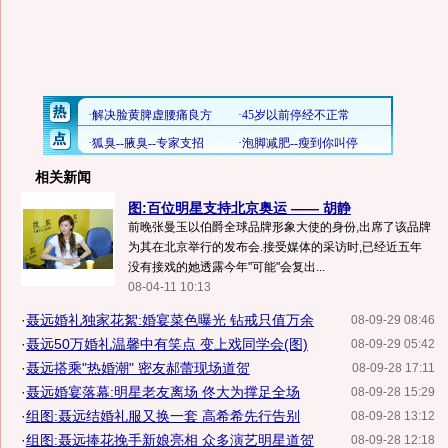
相关新闻
图:百位明星支持北京奥运 —— 胡静
前晚张曼玉以伯爵全球品牌形象大使的身份,出席了该品牌
为其在北京举行的发布会.接受媒体的采访时,已经近五年
没有接戏的她透露今年"可能"会复出...
08-04-11 10:13
·
聂远婚礼独家花絮:婚宴菜色曝光 钻戒只值万余
08-09-29 08:46
·
聂远50万婚礼温馨中有笑点 变上戏同学会(图)
08-09-29 05:42
·
聂远搭乘"热婚潮" 密友郝蕾现场道贺
08-09-28 17:11
·
聂远婚宴落幕:明星老友离场 佟大为撑足全场
08-09-28 15:29
·
组图:聂远结婚礼服又换一套 高希希先行告别
08-09-28 13:12
·
组图:聂远捧花挽手新娘亮相 众多演艺明星道贺
08-09-28 12:18