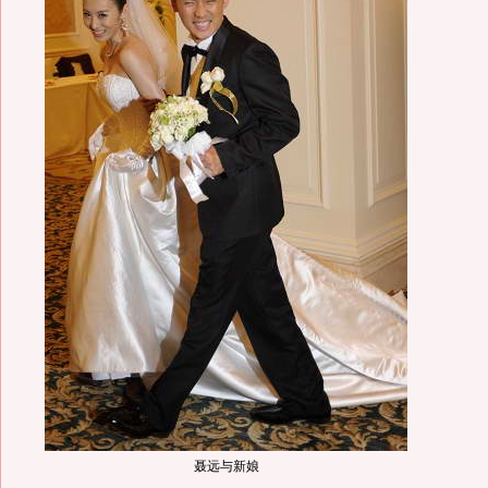
聂远与新娘