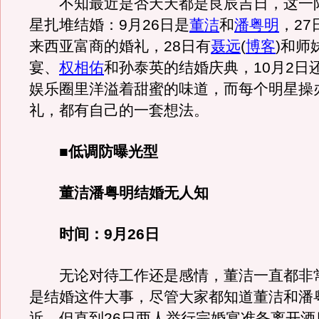
不知最近是否天天都是良辰吉日，这一
星扎堆结婚：9月26日是
董洁
和
潘粤明
，27
来西亚富商的婚礼，28日有
聂远
(
博客
)
和师
宴、
权相佑
和孙泰英的结婚庆典，10月2日
娱乐圈里洋溢着甜蜜的味道，而每个明星操
礼，都有自己的一套想法。
■低调防曝光型
董洁潘粤明结婚无人知
时间：9月26日
无论对待工作还是感情，董洁一直都非
是结婚这件大事，尽管大家都知道董洁和潘
近，但直到26日两人举行完婚宴准备离开酒