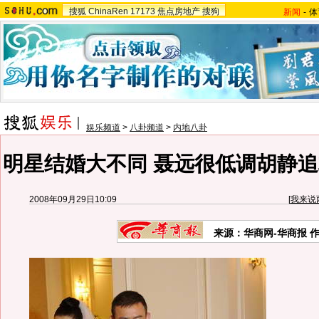
搜狐
ChinaRen
17173
焦点房地产
搜狗
新闻
-
体
娱乐频道
>
八卦频道
>
内地八卦
明星结婚大不同 聂远很低调胡静追
2008年09月29日10:09
[
我来说
来源：华商网-华商报 