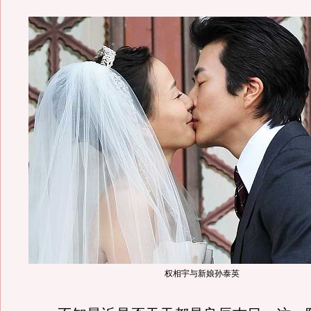
权相宇与新娘孙泰英