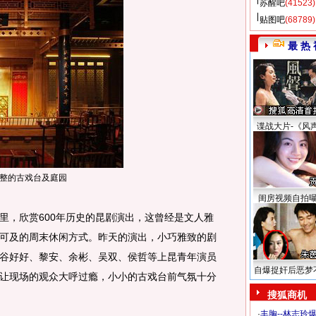
苏醒吧
(41523)
贴图吧
(68789)
最 热 
谍战大片-《风
整的古戏台及庭园
闺房视频自拍
，欣赏600年历史的昆剧演出，这曾经是文人雅
可及的周末休闲方式。昨天的演出，小巧雅致的剧
谷好好、黎安、余彬、吴双、侯哲等上昆青年演员
自爆捉奸后恶梦
让现场的观众大呼过瘾，小小的古戏台前气氛十分
搜狐商机
·
丰胸--林志玲