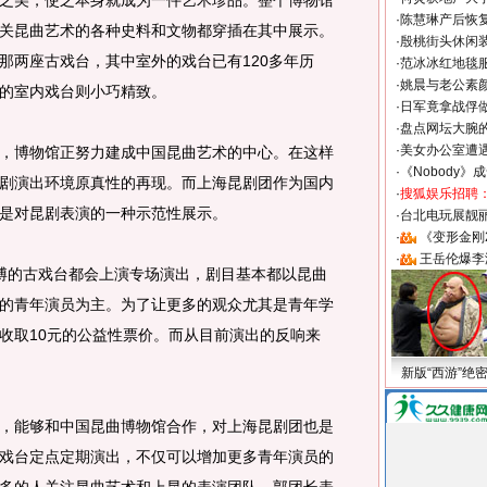
之美，使之本身就成为一件艺术珍品。整个博物馆
·
陈慧琳产后恢复
关昆曲艺术的各种史料和文物都穿插在其中展示。
·
殷桃街头休闲装
那两座古戏台，其中室外的戏台已有120多年历
·
范冰冰红地毯
·
姚晨与老公素
的室内戏台则小巧精致。
·
日军竟拿战俘
·
盘点网坛大腕
·
美女办公室遭
博物馆正努力建成中国昆曲艺术的中心。在这样
·
《Nobody》
剧演出环境原真性的再现。而上海昆剧团作为国内
·
搜狐娱乐招聘
是对昆剧表演的一种示范性展示。
·
台北电玩展靓丽S
·
《变形金刚
·
王岳伦爆李
的古戏台都会上演专场演出，剧目基本都以昆曲
的青年演员为主。为了让更多的观众尤其是青年学
收取10元的公益性票价。而从目前演出的反响来
新版“西游”绝
能够和中国昆曲博物馆合作，对上海昆剧团也是
戏台定点定期演出，不仅可以增加更多青年演员的