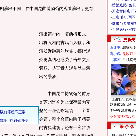
·
睡觉减肥--瘦到
演出不同，在中国昆曲博物馆内观看演出，更有
·
开这样的店 日进
·
上班 兼职 两
·
健康与美丽完
·
为健康行业撑
演出简朴的一桌两椅形式、
出将入相的古戏台风貌，和
·
听评书
|
郭德纲
演员近距离的欣赏，都让观
·
听小说
|
鬼吹灯1
众更真切地感受了当年文人
·
共享区
|
手机病
骚客、达官贵人观赏昆曲演
出的景象。
中国昆曲博物馆的前身
揭田壮壮徐帆
是苏州迄今为止保存最为完
·
赵薇被爆已经怀
整的一座会馆建筑——全晋
·
李宇春爆遭母逼
·
圣诞节明信片八
会馆，整个会馆内除了精美
茶 余 饭
的古典建筑，还有一座雅致
·
何炅获地产大亨