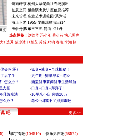
·
镜雨轩茶
|
杭州大华昆曲社专场演出
·
创意空间
|
昆曲演出及讲座信息推荐
·
未来管理
|
高雅艺术进校园"系列活
·
海上不老
|
1955·昆曲观摩演出(14
·
玉牡丹
|
坂东玉三郎·昆曲《牡丹
曝光
热点标签：
刘德华
冯小刚
蔡少芬
快乐男声
大s
选秀
范冰冰
张柏芝
苏醒
郑钧
春晚
李湘
搞
你尖叫(图)
·
狐臭--腋臭--全球揭秘！
毁了后半生
·
更年期--卵巢早衰--绝经
--怎么办？
·
涵盖健康要闻健康生活导航
明星支招
·
口臭--口臭--拜拜了!
罩杯升级魔法
·
10平米小店 月赚20万
-怎么办？
·
老公--烟戒不了排排毒吧
说 吧
更多>>
5)
李宇春吧
(104510)
快乐男声吧
(68574)