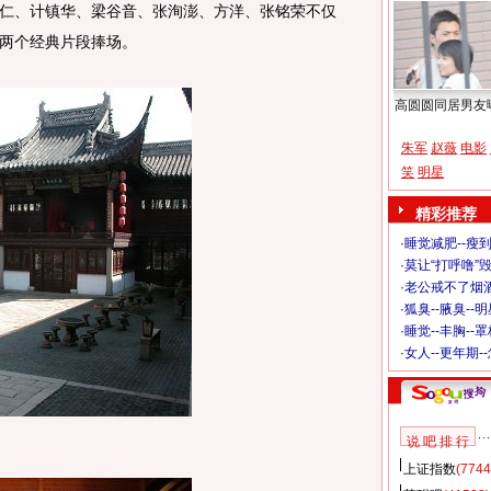
仁、计镇华、梁谷音、张洵澎、方洋、张铭荣不仅
两个经典片段捧场。
高圆圆同居男友
朱军
赵薇
电影
笑
明星
精彩推荐
·
睡觉减肥--瘦到
·
莫让“打呼噜”
·
老公戒不了烟酒
·
狐臭--腋臭--
·
睡觉--丰胸--
·
女人--更年期-
说 吧 排 行
上证指数
(7744