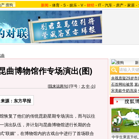
地产
搜狗
新闻
-
体育
-
S
-
娱乐
-
V
-
财经
-
IT
-
汽车
-
房产
-
家居
-
戏曲
新
昆曲博物馆作专场演出(图)
央视质疑29岁市
石首网站被黑
篡
[
我来说两句
] [字号：
大
中
小
]
宋美龄牛奶洗澡
来源：东方早报
恢复了他们的传统昆剧星期专场演出，而与以往
一演出队伍，并计划与昆曲博物馆进行长期的合
式“联姻”，在博物馆内的古戏台中进行了首场联合
中学生乘直升机