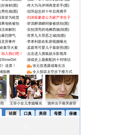
好身材(图)
·
佟大为马伊琍再度牵手(图)
秀性感(图)
·
倪萍赵忠祥十年后再携手
服装皆为租赁
·
刘涛富豪老公为家产求生子
颜乘地铁被拍
·
舒淇醉酒瞬间惨被抓拍(图)
做活体解剖
·
实拍漂亮的地摊西施(组图)
的暴烈脾气
·
世界九大罪恶之城(组图)
遇灵异事件
·
李孝利新欢私密视频曝光
成命案导火索
·
孟庭苇可爱儿子最新照(图)
：加入我们吧！
·
点击进入搜狐娱乐影视库
howGirl
·
游戏史上最般配的十对情侣
2》送票！
·
张元首透露戒毒生活
湘胎教
·
令人惊叹太空步下楼方式
密照
王菲小女儿李嫣曝光
酒井法子痛哭谢罪