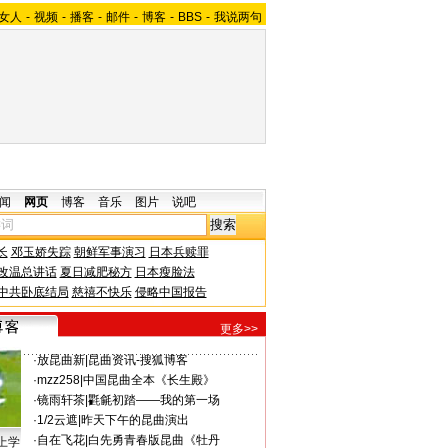
女人
-
视频
-
播客
-
邮件
-
博客
-
BBS
-
我说两句
闻
网页
博客
音乐
图片
说吧
长
邓玉娇失踪
朝鲜军事演习
日本兵赎罪
改温总讲话
夏日减肥秘方
日本瘦脸法
中共卧底结局
慈禧不快乐
侵略中国报告
更多>>
·
放昆曲新
|
昆曲资讯-搜狐博客
·
mzz258
|
中国昆曲全本《长生殿》
·
镜雨轩茶
|
氍毹初踏——我的第一场
·
1/2云遮
|
昨天下午的昆曲演出
·
自在飞花
|
白先勇青春版昆曲《牡丹
上学