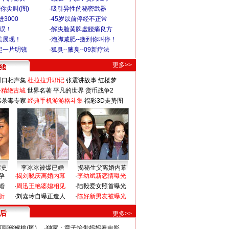
你尖叫(图)
·
吸引异性的秘密武器
3000
·
45岁以前停经不正常
不误！
·
解决脸黄脾虚腰痛良方
美展现！
·
泡脚减肥--瘦到你叫停！
起一片明镜
·
狐臭--腋臭--09新疗法
更多>>
对口相声集
杜拉拉升职记
张震讲故事
红楼梦
-精绝古城
世界名著
平凡的世界
货币战争2
毒杀毒专家
经典手机游游格斗集
福彩3D走势图
情史
李冰冰被爆已婚
揭秘生父离婚内幕
孕
·
揭刘晓庆离婚内幕
·
李幼斌新恋情曝光
婚
·
周迅王艳婆媳相见
·
陆毅爱女照首曝光
折
·
刘嘉玲自曝正造人
·
陈好新男友被曝光
 后
更多>>
喂猕猴桃(图)
·
独家：章子怡带妈妈看电影