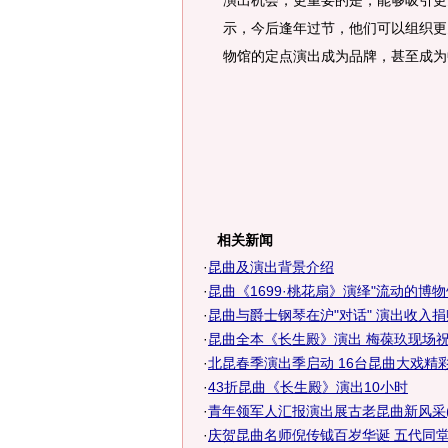
演出机会，更重要的是，能够吸引更
示，今后逢年过节，他们可以组织更
物馆的定点演出成为品牌，甚至成为
相关新闻
·
昆曲及演出背景介绍
·
昆曲《1699·桃花扇》演绎"流动的博物
·
昆曲与爵士钢琴在沪"对话" 演出收入
·
昆曲全本《长生殿》演出 梅葆玖现场
·
北昆春季演出季启动 16台昆曲大戏精
·
43折昆曲《长生殿》演出10小时
·
青年领军人汇报演出展古老昆曲新风采(
·
庆贺昆曲名师倪传钺百岁华诞 五代同