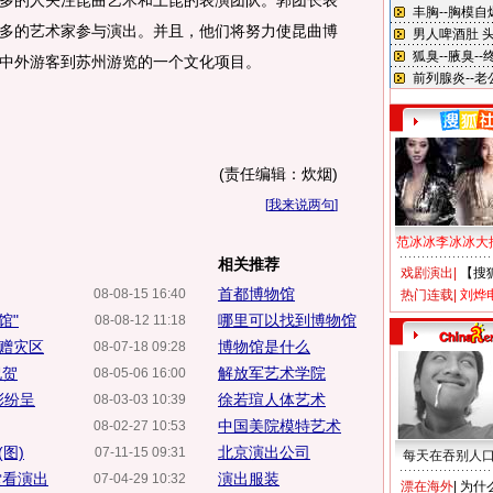
多的人关注昆曲艺术和上昆的表演团队。郭团长表
多的艺术家参与演出。并且，他们将努力使昆曲博
中外游客到苏州游览的一个文化项目。
(责任编辑：炊烟)
[
我来说两句
]
范冰冰李冰冰大
相关推荐
戏剧演出
|
【搜
首都博物馆
08-08-15 16:40
热门连载
|
刘烨
馆"
哪里可以找到博物馆
08-08-12 11:18
捐赠灾区
博物馆是什么
08-07-18 09:28
祝贺
解放军艺术学院
08-05-06 16:00
彩纷呈
徐若瑄人体艺术
08-03-03 10:39
中国美院模特艺术
08-02-27 10:53
图)
北京演出公司
07-11-15 09:31
每天在吞别人
堂看演出
演出服装
07-04-29 10:32
漂在海外
|
为什