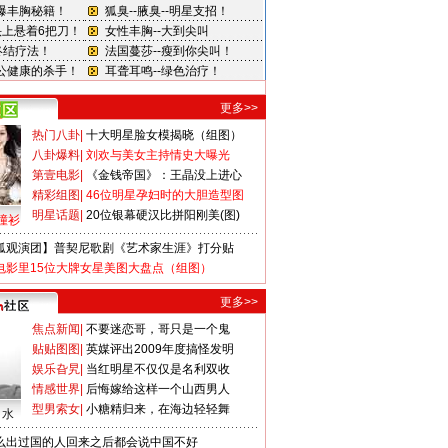
更多>>
热门八卦
|
十大明星脸女模揭晓（组图）
八卦爆料
|
刘欢与美女主持情史大曝光
第壹电影
|
《金钱帝国》：王晶没上进心
精彩组图
|
46位明星孕妇时的大胆造型图
明星话题
|
20位银幕硬汉比拼阳刚美(图)
撞衫
狐观演团】普契尼歌剧《艺术家生涯》打分贴
电影里15位大牌女星美图大盘点（组图）
更多>>
焦点新闻
|
不要迷恋哥，哥只是一个鬼
贴贴图图
|
英媒评出2009年度搞怪发明
娱乐旮旯
|
当红明星不仅仅是名利双收
情感世界
|
后悔嫁给这样一个山西男人
型男索女
|
小糖精归来，在海边轻轻舞
口水
么出过国的人回来之后都会说中国不好