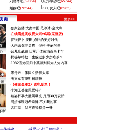
刘德华吧
(69854)
东方神起吧
(65744)
婚姻吧
(78544)
37℃女人吧
(6985)
视 频
更多>>
·
独家首播:大秦帝国
范冰冰-金大班
·
在线看超高收视大戏:
蜗居(完整版)
·
倔强萝卜
麦田
媳妇的美好时代
·
大内密探灵灵狗
倪萍-美丽的事
·
台儿庄战役 日军尸体装满百余卡车
声》
·
揭秘希特勒一生躲过多少次暗杀？
·
1982香港回归中英谈判鲜为人知内幕
·
宋丹丹：张国立活得太累
·
满文军有望明日获释
曝光
·
《变形金刚2》送电影票！
·
李湘王岳伦恩爱待产
·
黎姿怀孕大肚照曝光 月用30万安胎
·
阿娇懒理冠希返港:不关我的事
·
古巨基：我与霆锋都是一哥
不断
爆丰胸秘诀
·
减肥--小肚子赘肉没了