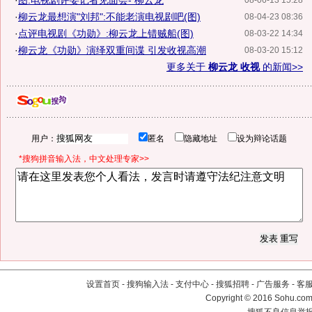
·
图:电视剧评委记者见面会- 柳云龙
08-06-13 15:28
·
柳云龙最想演"刘邦":不能老演电视剧吧(图)
08-04-23 08:36
·
点评电视剧《功勋》:柳云龙上错贼船(图)
08-03-22 14:34
·
柳云龙《功勋》演绎双重间谍 引发收视高潮
08-03-20 15:12
更多关于
柳云龙 收视
的新闻>>
用户：
匿名
隐藏地址
设为辩论话题
*搜狗拼音输入法，中文处理专家>>
设置首页
-
搜狗输入法
-
支付中心
-
搜狐招聘
-
广告服务
-
客
Copyright
©
2016 Sohu.com 