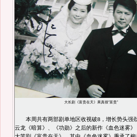
大长剧《富贵在天》果真很“富贵”
本周共有两部剧单地区收视破8，增长势头强
云龙《暗算》、《功勋》之后的新作《血色迷雾》
大苦剧《富贵在天》。其中《血色迷雾》秉承了柳