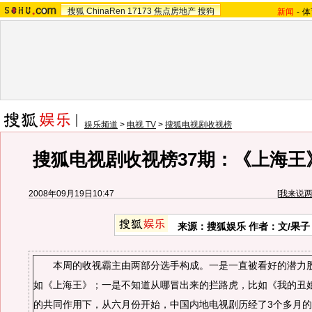
搜狐
ChinaRen
17173
焦点房地产
搜狗
新闻
-
体
娱乐频道
>
电视 TV
>
搜狐电视剧收视榜
搜狐电视剧收视榜37期：《上海王
2008年09月19日10:47
[
我来说
来源：搜狐娱乐 作者：文/果子
本周的收视霸主由两部分选手构成。一是一直被看好的潜力股
如《上海王》；一是不知道从哪冒出来的拦路虎，比如《我的丑
的共同作用下，从六月份开始，中国内地电视剧历经了3个多月