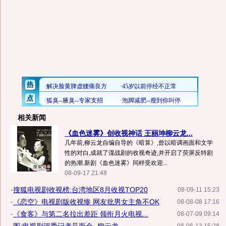
相关新闻
《血色迷雾》创收视神话 王丽坤柳云龙...
几年前,柳云龙自编自导的《暗算》,曾以暗调画面和文学
性的对白,成就了谍战剧的收视奇迹,并开启了荧屏反特剧
的热潮.新剧《血色迷雾》同样受欢迎...
08-09-17 21:48
·
搜狐电视剧收视榜:台湾地区8月收视TOP20
08-09-11 15:23
·
《恋空》电视剧版收视惨 网友批男女主角不OK
08-08-08 17:16
·
《食客》与第二名拉出差距 领衔月火电视...
08-07-09 09:14