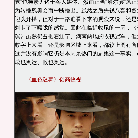
党”也频繁见诸于各大媒体。然而正当“哈尔滨”风
为转播残奥会而中断播出。虽然之后央视八套和各
迎头开播，但对于一路追看下来的观众来说，还是
刺卡了下喉咙的感觉。因此在临近收尾的一周，《
滨》虽然仍占据着辽宁、湖南两地的收视冠军，但
数字上来看、还是影响区域上来看，都较上周有所
这并没有影响它仍是本周最热门的剧集这一事实。
成也奥运、败也奥运。
《血色迷雾》创高收视