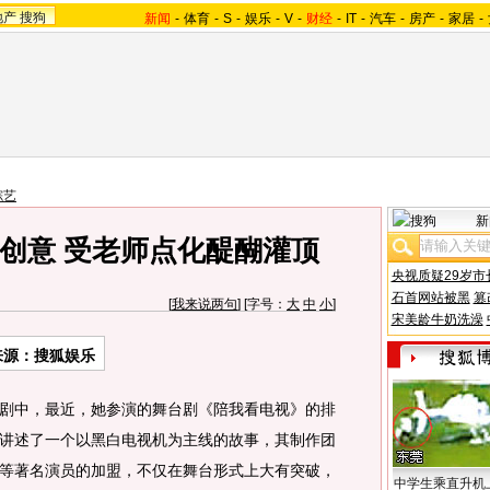
地产
搜狗
新闻
-
体育
-
S
-
娱乐
-
V
-
财经
-
IT
-
汽车
-
房产
-
家居
-
综艺
新
创意 受老师点化醍醐灌顶
央视质疑29岁市
石首网站被黑
篡
[
我来说两句
] [字号：
大
中
小
]
宋美龄牛奶洗澡
来源：搜狐娱乐
剧中，最近，她参演的舞台剧《陪我看电视》的排
讲述了一个以黑白电视机为主线的故事，其制作团
等著名演员的加盟，不仅在舞台形式上大有突破，
中学生乘直升机