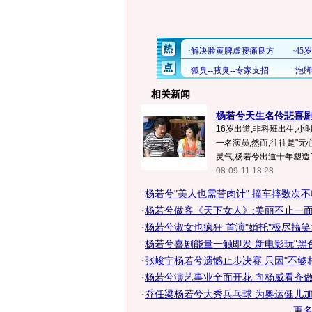
相关新闻
杨若兮天生名伶悲喜剧
16岁出道,非科班出生,
一名演员,然而,往往是"无
灵气,杨若兮出道十年塑造了
08-09-11 18:28
·
杨若兮"美人也需苦肉计" 撞车摔数次
·
杨若兮做客《天下女人》:美丽不止一
·
杨若兮淑女也疯狂 首演"婚托"极尽搞
·
杨若兮喜剧能量一触即发 新电影玩"黑
·
张峻宁杨若兮遗憾止步决赛 只因"不够
·
杨若兮演艺事业全面开花 向杨威看齐做
·
乔任梁杨若兮大秀兵乓球 为奥运健儿
更