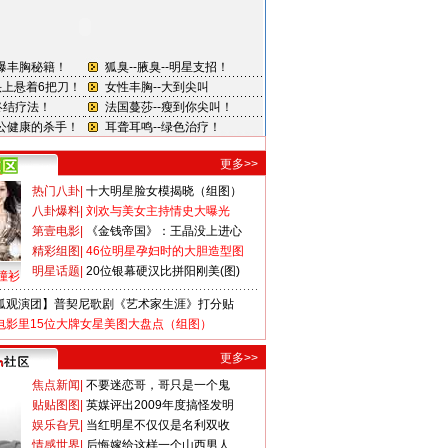
更多>>
热门八卦
|
十大明星脸女模揭晓（组图）
八卦爆料
|
刘欢与美女主持情史大曝光
第壹电影
|
《金钱帝国》：王晶没上进心
精彩组图
|
46位明星孕妇时的大胆造型图
明星话题
|
20位银幕硬汉比拼阳刚美(图)
撞衫
狐观演团】普契尼歌剧《艺术家生涯》打分贴
电影里15位大牌女星美图大盘点（组图）
更多>>
焦点新闻
|
不要迷恋哥，哥只是一个鬼
贴贴图图
|
英媒评出2009年度搞怪发明
娱乐旮旯
|
当红明星不仅仅是名利双收
情感世界
|
后悔嫁给这样一个山西男人