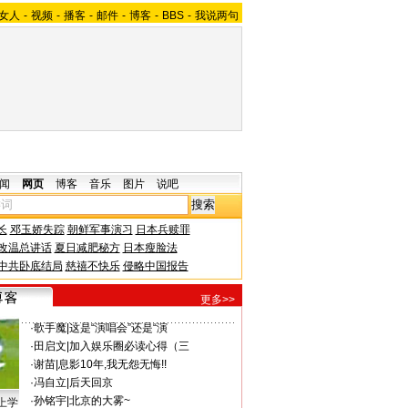
女人
-
视频
-
播客
-
邮件
-
博客
-
BBS
-
我说两句
闻
网页
博客
音乐
图片
说吧
长
邓玉娇失踪
朝鲜军事演习
日本兵赎罪
改温总讲话
夏日减肥秘方
日本瘦脸法
中共卧底结局
慈禧不快乐
侵略中国报告
更多>>
·
歌手魔
|
这是“演唱会”还是“演
·
田启文
|
加入娱乐圈必读心得（三
·
谢苗
|
息影10年,我无怨无悔!!
·
冯自立
|
后天回京
·
孙铭宇
|
北京的大雾~
上学