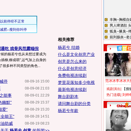
相关推荐
杨若兮 结婚
通吃 戏骨风范露端倪
小时候的杨若兮也从未想过要成为
什么是文化创意产业
心插柳,柳成萌",运气加上自身的
创意是怎么来的
很多种不同类型的角色...
什么是创意经济
免费电视连续剧
范冰冰李冰冰大
不喊停
08-09-16 15:00
梦里花落知多少电视
面
08-09-08 21:03
戏剧演出
|
【搜
最新电视连续剧
热门连载
|
刘烨
笑之能事
08-09-01 22:29
舞台剧剧本
色幽默"
08-08-29 15:37
请问舞台剧的分类
相爱"
08-08-29 15:20
杨若兮年龄
全能王"
08-08-28 14:51
加油助威
08-08-19 08:23
多关于
杨若兮 创意
的新闻>>