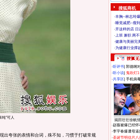
搜狐商机
·
丰胸--林志玲
·
睡觉减肥--瘦到
·
开这样的店 日进
·
上班 兼职 两
·
健康与美丽完
·
为健康行业撑
·
听评书
|
郭德纲
·
听小说
|
鬼吹灯1
·
共享区
|
手机病
亲纯”可人
揭田壮壮徐帆
·
赵薇被爆已经怀
·
李宇春爆遭母逼
出夸张的表情和台词，殊不知，习惯于打破常规
·
圣诞节明信片八