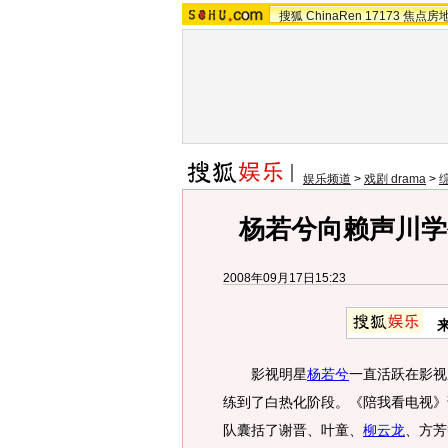
搜狐
ChinaRen
17173
焦点房
娱乐频道
>
戏剧 drama
>
杨若兮向赖声川学
2008年09月17日15:23
影视明星
杨若兮
一直活跃在影视
练到了白热化阶段。《陪我看电视》
队囊括了谢晋、叶童、
柳云龙
、方芳