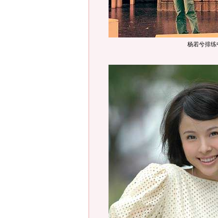
杨若兮排练