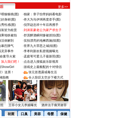
 后
更多>>
喂猕猴桃(图)
·
独家：章子怡带妈妈看电影
好身材(图)
·
佟大为马伊琍再度牵手(图)
秀性感(图)
·
倪萍赵忠祥十年后再携手
服装皆为租赁
·
刘涛富豪老公为家产求生子
颜乘地铁被拍
·
舒淇醉酒瞬间惨被抓拍(图)
做活体解剖
·
实拍漂亮的地摊西施(组图)
的暴烈脾气
·
世界九大罪恶之城(组图)
遇灵异事件
·
李孝利新欢私密视频曝光
成命案导火索
·
孟庭苇可爱儿子最新照(图)
：加入我们吧！
·
点击进入搜狐娱乐影视库
howGirl
·
游戏史上最般配的十对情侣
2》送票！
·
张元首透露戒毒生活
湘胎教
·
令人惊叹太空步下楼方式
密照
王菲小女儿李嫣曝光
酒井法子痛哭谢罪