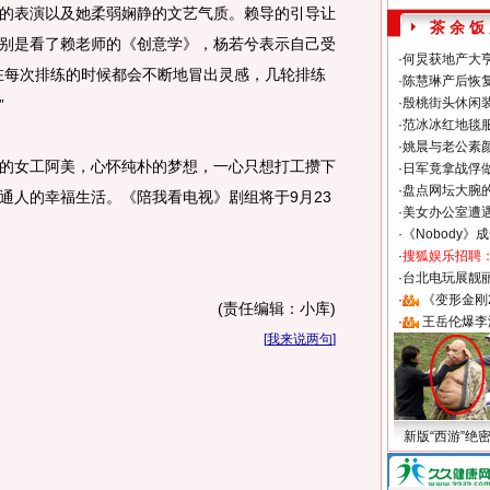
的表演以及她柔弱娴静的文艺气质。赖导的引导让
茶 余 饭
别是看了赖老师的《创意学》，杨若兮表示自己受
·
何炅获地产大亨
在每次排练的时候都会不断地冒出灵感，几轮排练
·
陈慧琳产后恢复
·
殷桃街头休闲装
”
·
范冰冰红地毯
·
姚晨与老公素
女工阿美，心怀纯朴的梦想，一心只想打工攒下
·
日军竟拿战俘
·
盘点网坛大腕
通人的幸福生活。《陪我看电视》剧组将于9月23
·
美女办公室遭
·
《Nobody》
·
搜狐娱乐招聘
·
台北电玩展靓丽S
·
《变形金刚
(责任编辑：小库)
·
王岳伦爆李
[
我来说两句
]
新版“西游”绝