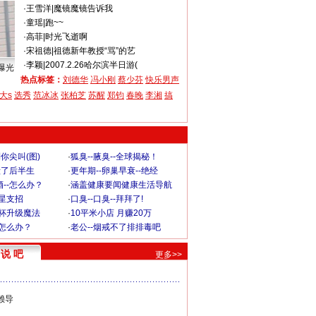
·
王雪洋
|
魔镜魔镜告诉我
·
童瑶
|
跑~~
·
高菲
|
时光飞逝啊
·
宋祖德
|
祖德新年教授“骂”的艺
·
李颖
|
2007.2.26哈尔滨半日游(
曝光
热点标签：
刘德华
冯小刚
蔡少芬
快乐男声
大s
选秀
范冰冰
张柏芝
苏醒
郑钧
春晚
李湘
搞
你尖叫(图)
·
狐臭--腋臭--全球揭秘！
毁了后半生
·
更年期--卵巢早衰--绝经
--怎么办？
·
涵盖健康要闻健康生活导航
明星支招
·
口臭--口臭--拜拜了!
罩杯升级魔法
·
10平米小店 月赚20万
-怎么办？
·
老公--烟戒不了排排毒吧
说 吧
更多>>
赖导