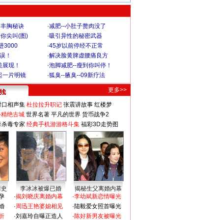
爆丰胸秘诀
·
减肥--小肚子赘肉没了
你尖叫(图)
·
吸引异性的秘密武器
3000
·
45岁以前停经不正常
不误！
·
解决脸黄脾虚腰痛良方
美展现！
·
泡脚减肥--瘦到你叫停！
起一片明镜
·
狐臭--腋臭--09新疗法
更多>>
对口相声集
杜拉拉升职记
张震讲故事
红楼梦
-精绝古城
世界名著
平凡的世界
货币战争2
毒杀毒专家
经典手机游游格斗集
福彩3D走势图
情史
李冰冰被爆已婚
揭秘生父离婚内幕
孕
·
揭刘晓庆离婚内幕
·
李幼斌新恋情曝光
婚
·
周迅王艳婆媳相见
·
陆毅爱女照首曝光
折
·
刘嘉玲自曝正造人
·
陈好新男友被曝光