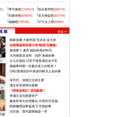
5)
李宇春吧
(104510)
快乐男声吧
(68574)
刘德华吧
(69854)
东方神起吧
(65744)
婚姻吧
(78544)
37℃女人吧
(6985)
视 频
更多>>
·
独家首播:大秦帝国
范冰冰-金大班
·
在线看超高收视大戏:
蜗居(完整版)
·
倔强萝卜
麦田
媳妇的美好时代
·
大内密探灵灵狗
倪萍-美丽的事
·
台儿庄战役 日军尸体装满百余卡车
声》
·
揭秘希特勒一生躲过多少次暗杀？
·
1982香港回归中英谈判鲜为人知内幕
·
宋丹丹：张国立活得太累
·
满文军有望明日获释
曝光
·
《变形金刚2》送电影票！
·
李湘王岳伦恩爱待产
·
黎姿怀孕大肚照曝光 月用30万安胎
·
阿娇懒理冠希返港:不关我的事
·
古巨基：我与霆锋都是一哥
不断