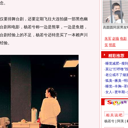
念。
要排舞台剧，还要定期飞往大连拍摄一部黑色幽
台剧和电影，杨若兮称一边是熊掌，一边是鱼翅，
高圆圆同居男友
台剧经验上的不足，杨若兮还特意买了一本赖声川
朱军
赵薇
电影
经验。
笑
明星
精彩推荐
·
睡觉减肥--瘦到
·
莫让“打呼噜”
·
老公戒不了烟酒
·
狐臭--腋臭--
·
睡觉--丰胸--
·
女人--更年期-
相 关 说 吧
杨若兮
|
阿美
|