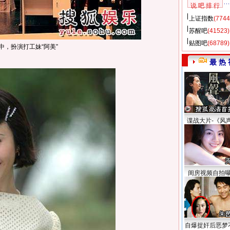
说 吧 排 行
上证指数
(7744
苏醒吧
(41523)
贴图吧
(68789)
中，扮演打工妹“阿美”
最 热 
谍战大片-《风
闺房视频自拍
自爆捉奸后恶梦