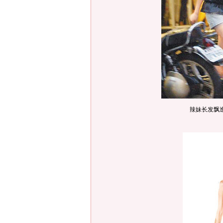
辣妹长发飘