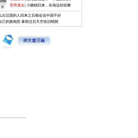
型男索女
|
小糖精归来，在海边轻轻舞
口水
么出过国的人回来之后都会说中国不好
自己的旗袍照
暴雨过后天空依旧晴朗