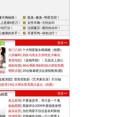
更多>>
热门八卦
|
十大明星脸女模揭晓（组图）
八卦爆料
|
刘欢与美女主持情史大曝光
第壹电影
|
《金钱帝国》：王晶没上进心
精彩组图
|
46位明星孕妇时的大胆造型图
明星话题
|
20位银幕硬汉比拼阳刚美(图)
撞衫
狐观演团】普契尼歌剧《艺术家生涯》打分贴
电影里15位大牌女星美图大盘点（组图）
更多>>
焦点新闻
|
不要迷恋哥，哥只是一个鬼
贴贴图图
|
英媒评出2009年度搞怪发明
娱乐旮旯
|
当红明星不仅仅是名利双收
情感世界
|
后悔嫁给这样一个山西男人