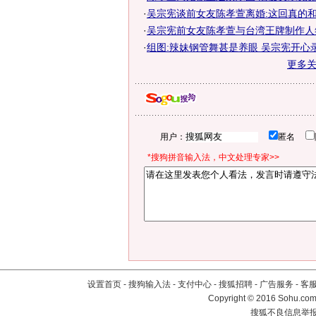
·
吴宗宪谈前女友陈孝萱离婚:这回真的
·
吴宗宪前女友陈孝萱与台湾王牌制作人
·
组图:辣妹钢管舞甚是养眼 吴宗宪开心
更多
用户：
匿名
*搜狗拼音输入法，中文处理专家>>
设置首页
-
搜狗输入法
-
支付中心
-
搜狐招聘
-
广告服务
-
客
Copyright
©
2016 Sohu.com 
搜狐不良信息举