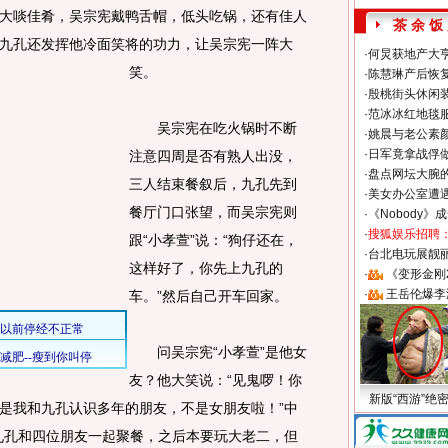
大啖佳肴，吴宗宪戴鸭舌帽，低头吃锅，还有佳人
茶 余 饭
九孔还发挥他冷面笑将的功力，让吴宗宪一阵大
·
何炅获地产大亨
笑。
·
陈慧琳产后恢复
·
殷桃街头休闲装
·
范冰冰红地毯
吴宗宪在吃火锅时不断
·
姚晨与老公素
·
日军竟拿战俘
注意四周是否有熟人出没，
·
盘点网坛大腕
三人结束餐叙后，九孔先到
·
美女办公室遭
餐厅门口张望，而吴宗宪则
·
《Nobody》
·
搜狐娱乐招聘
跟“小孝萱”说：“狗仔还在，
·
台北电玩展靓丽S
这样好了，你先上九孔的
·
《变形金刚
·
王岳伦爆李
车。”然后自己开车回家。
问吴宗宪“小孝萱”是他女
友？他大笑说：“见鬼啰！你
新版“西游”绝
是我和九孔认识多年的朋友，不是女朋友啦！”中
九孔和四位朋友一起聚餐，之后本要玩大老二，但