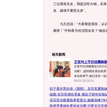
三位朋友先走，我提议吃火锅，后来
友，媒体不要想太多”。
九孔也说：“大家都是朋友，认识很
载呀！”中秋夜为何没陪女友？“她在
相关新闻
王世均上节目炫耀购新房
王世均与洪晓蕾在2月21
当家》,提到现在居住的房
友住的房子,他们没在一起后.
08-02-26 16:51
·
彭于晏许慧欣录《我猜》 吴宗宪遭辣
·
组图:吴宗宪满街觅食 饿肚子陪年轻辣
·
吴宗宪冷眼看陈孝萱复出:她最高峰7年
·
陈孝萱离婚欲重返娱乐圈 旧爱吴宗宪抛出