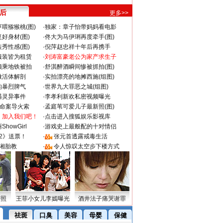
 后
更多>>
喂猕猴桃(图)
·
独家：章子怡带妈妈看电影
好身材(图)
·
佟大为马伊琍再度牵手(图)
秀性感(图)
·
倪萍赵忠祥十年后再携手
服装皆为租赁
·
刘涛富豪老公为家产求生子
颜乘地铁被拍
·
舒淇醉酒瞬间惨被抓拍(图)
做活体解剖
·
实拍漂亮的地摊西施(组图)
的暴烈脾气
·
世界九大罪恶之城(组图)
遇灵异事件
·
李孝利新欢私密视频曝光
成命案导火索
·
孟庭苇可爱儿子最新照(图)
：加入我们吧！
·
点击进入搜狐娱乐影视库
howGirl
·
游戏史上最般配的十对情侣
2》送票！
·
张元首透露戒毒生活
湘胎教
·
令人惊叹太空步下楼方式
密照
王菲小女儿李嫣曝光
酒井法子痛哭谢罪