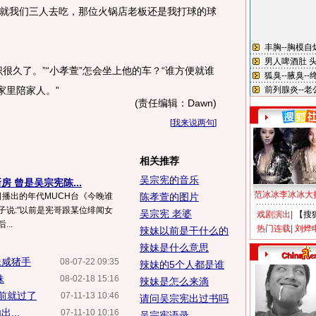
就我们三人去吃，那位火锅店老板还是我打球的球
久了。”“小孝萱”怎会坐上他的车？“谁方便就谁
家里陪家人。”
(责任编辑：Dawn)
[
我来说两句
]
相关推荐
吴宗宪的音乐
 曾是吴宗宪陈...
范冰冰李冰冰大
日播出的年代MUCH台《今晚谁
陈孝萱的图片
子说:"以前是宪哥跟某位绯闻女
吴宗宪 老婆
戏剧演出
|
【搜
..
热门连载
|
刘烨
辣妹以前是干什么的
辣妹是什么意思
妹咸猪手
08-07-22 09:35
辣妹的5个人都是谁
妹
08-02-18 15:16
辣妹是怎么来滴
前就过了
07-11-13 10:46
请问吴宗宪出过书吗
...
07-11-10 10:16
吴宗宪语录