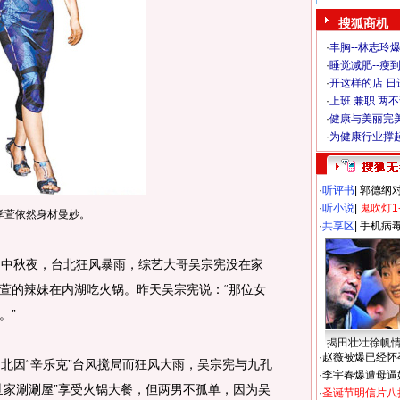
搜狐商机
·
丰胸--林志玲
·
睡觉减肥--瘦到
·
开这样的店 日进
·
上班 兼职 两
·
健康与美丽完
·
为健康行业撑
·
听评书
|
郭德纲
·
听小说
|
鬼吹灯1
孝萱依然身材曼妙。
·
共享区
|
手机病
）中秋夜，台北狂风暴雨，综艺大哥吴宗宪没在家
萱的辣妹在内湖吃火锅。昨天吴宗宪说：“那位女
。”
揭田壮壮徐帆
·
赵薇被爆已经怀
因“辛乐克”台风搅局而狂风大雨，吴宗宪与九孔
·
李宇春爆遭母逼
世家涮涮屋”享受火锅大餐，但两男不孤单，因为吴
·
圣诞节明信片八