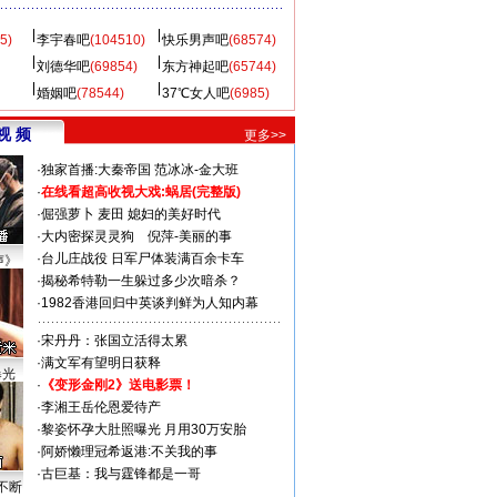
5)
李宇春吧
(104510)
快乐男声吧
(68574)
刘德华吧
(69854)
东方神起吧
(65744)
婚姻吧
(78544)
37℃女人吧
(6985)
视 频
更多>>
·
独家首播:大秦帝国
范冰冰-金大班
·
在线看超高收视大戏:
蜗居(完整版)
·
倔强萝卜
麦田
媳妇的美好时代
·
大内密探灵灵狗
倪萍-美丽的事
·
台儿庄战役 日军尸体装满百余卡车
声》
·
揭秘希特勒一生躲过多少次暗杀？
·
1982香港回归中英谈判鲜为人知内幕
·
宋丹丹：张国立活得太累
·
满文军有望明日获释
曝光
·
《变形金刚2》送电影票！
·
李湘王岳伦恩爱待产
·
黎姿怀孕大肚照曝光 月用30万安胎
·
阿娇懒理冠希返港:不关我的事
·
古巨基：我与霆锋都是一哥
不断