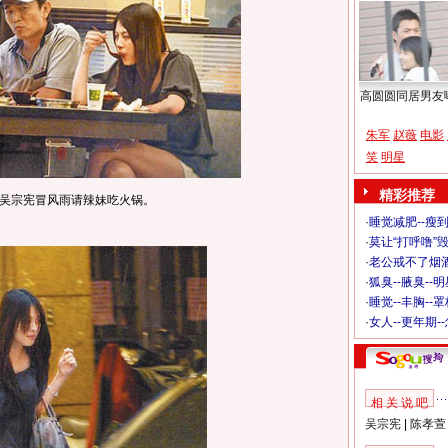
高圆圆同居男友
朱军
赵薇
电影
笑
明星
精彩推荐
吴宗宪冒风雨请辣妹吃火锅。
·
睡觉减肥--瘦到
·
莫让“打呼噜”
·
老公戒不了烟酒
·
狐臭--腋臭--
·
睡觉--丰胸--
·
女人--更年期-
相 关 说 吧
吴宗宪
|
陈孝萱