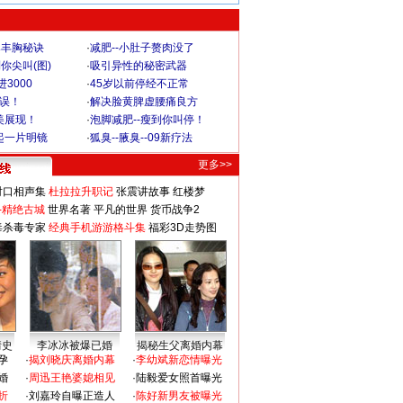
爆丰胸秘诀
·
减肥--小肚子赘肉没了
你尖叫(图)
·
吸引异性的秘密武器
3000
·
45岁以前停经不正常
不误！
·
解决脸黄脾虚腰痛良方
美展现！
·
泡脚减肥--瘦到你叫停！
起一片明镜
·
狐臭--腋臭--09新疗法
更多>>
对口相声集
杜拉拉升职记
张震讲故事
红楼梦
-精绝古城
世界名著
平凡的世界
货币战争2
毒杀毒专家
经典手机游游格斗集
福彩3D走势图
情史
李冰冰被爆已婚
揭秘生父离婚内幕
孕
·
揭刘晓庆离婚内幕
·
李幼斌新恋情曝光
婚
·
周迅王艳婆媳相见
·
陆毅爱女照首曝光
折
·
刘嘉玲自曝正造人
·
陈好新男友被曝光