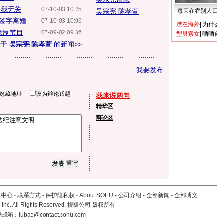
和我无关
07-10-03 10:25
吴宗宪 陈孝萱
每天在吞别人
签字离婚
07-10-03 10:06
漂在海外
|
为什
录制节目
07-09-02 09:36
型男索女
|
晒晒
关于
吴宗宪 陈孝萱
的新闻>>
我要发布
隐藏地址
设为辩论话题
我来说两句
精华区
辩论区
服中心
-
联系方式
-
保护隐私权
-
About SOHU
-
公司介绍
-
全部新闻
-
全部博文
Inc. All Rights Reserved. 搜狐公司
版权所有
报邮箱：
jubao@contact.sohu.com