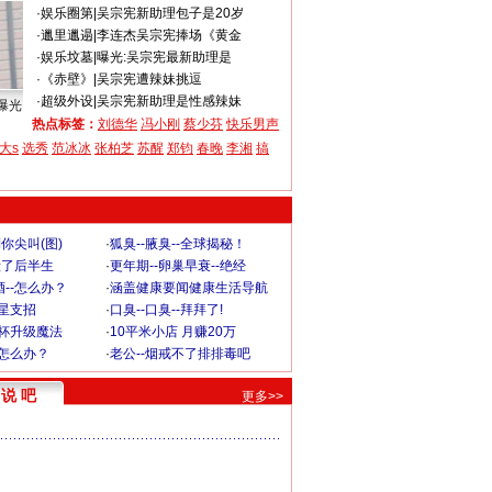
·
娱乐圈第
|
吴宗宪新助理包子是20岁
·
邋里邋遢
|
李连杰吴宗宪捧场《黄金
·
娱乐坟墓
|
曝光:吴宗宪最新助理是
·
《赤壁》
|
吴宗宪遭辣妹挑逗
·
超级外设
|
吴宗宪新助理是性感辣妹
曝光
热点标签：
刘德华
冯小刚
蔡少芬
快乐男声
大s
选秀
范冰冰
张柏芝
苏醒
郑钧
春晚
李湘
搞
你尖叫(图)
·
狐臭--腋臭--全球揭秘！
毁了后半生
·
更年期--卵巢早衰--绝经
--怎么办？
·
涵盖健康要闻健康生活导航
明星支招
·
口臭--口臭--拜拜了!
罩杯升级魔法
·
10平米小店 月赚20万
-怎么办？
·
老公--烟戒不了排排毒吧
说 吧
更多>>