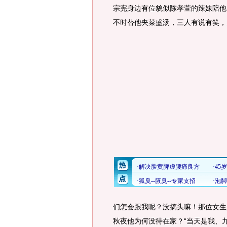
宗宪身边有位貌似陈孝萱的辣妹陪他
不时替他夹菜盛汤，三人有说有笑，
们怎会跟我呢？没搞头嘛！那位女生
秋夜他为何没待在家？“当天是我、