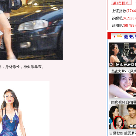
说 吧 排 行
上证指数
(7744
苏醒吧
(41523)
贴图吧
(68789)
最 热 
逸，身材修长，神似陈孝萱。
谍战大片-《风
闺房视频自拍
自爆捉奸后恶梦