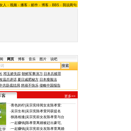
女人
-
视频
-
播客
-
邮件
-
博客
-
BBS
-
我说两句
闻
网页
博客
音乐
图片
说吧
长
邓玉娇失踪
朝鲜军事演习
日本兵赎罪
改温总讲话
夏日减肥秘方
日本瘦脸法
中共卧底结局
慈禧不快乐
侵略中国报告
更多>>
·
青色的柠
|
吴宗宪绯闻女友陈孝萱:
·
吴宗生有
|
吴宗宪陈孝萱同获提名
·
狭路相逢
|
吴宗宪前女友陈孝萱与台
·
一起赚钱
|
陈孝萱离婚被赶出豪宅,
·
一起赚钱
|
吴宗宪前女友陈孝萱离婚
上学