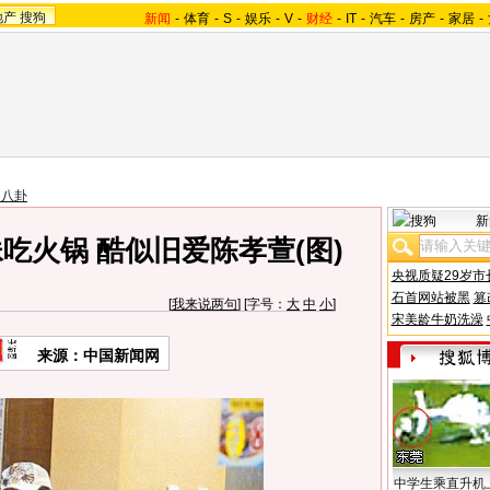
地产
搜狗
新闻
-
体育
-
S
-
娱乐
-
V
-
财经
-
IT
-
汽车
-
房产
-
家居
-
台八卦
新
吃火锅 酷似旧爱陈孝萱(图)
央视质疑29岁市
石首网站被黑
篡
[
我来说两句
] [字号：
大
中
小
]
宋美龄牛奶洗澡
来源：中国新闻网
中学生乘直升机