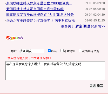
·
新闻联播主持人罗京今晨去世 2008确诊患...
09-06-05 09:30
·
新闻联播主持人罗京回应患癌住院传闻
09-06-05 09:18
·
同事证实罗京身体状况良好 "去世"消息太过分
09-04-02 04:39
·
华鼎之夜王静姜昆为罗京颁奖 为病中罗京祈福
09-03-25 11:25
更多关于
罗京 调理
的新闻>>
用户：
匿名
隐藏地址
设为辩论话题
*搜狗拼音输入法，中文处理专家>>