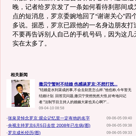
晚，记者给罗京发了一条如何看待刹那间成
点的短消息，罗京委婉地回了“谢谢关心”四
多说。据悉，罗京已跟他的一名身边朋友打
不要再告诉别人自己的手机号码，因为这几
实在太多了。
相关新闻
撒贝宁暂时不结婚 伤感谈罗京:不想打扰...
"结婚是水到渠成的事,不会去刻意怎么样."他也称,今年暂无
结婚计划. 回答完问题,撒贝宁突然恍然大悟,好奇地问记
者:"法制节目主持人的婚姻大家也关心啊?"...
09-04-10 08:58
·
张泉灵悼念罗京:观众记忆里一定有他的名字
09-06-05 09:40
·
央视主持罗京6月5日去世 2008年已生病(图)
09-06-05 09:38
·
罗京成长经历(图)
09-06-05 09:33