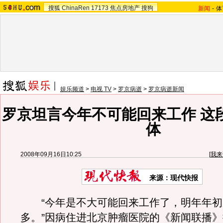
搜狐
ChinaRen
17173
焦点房地产
搜狗
新闻
-
体
娱乐频道
>
电视 TV
>
罗京病逝
>
罗京病逝新闻
罗京坦言今年不可能回来工作 这
体
2008年09月16日10:25
[
我来
来源：
现代快报
“今年是不大可能回来工作了，明年年初
多。”因病住进北京肿瘤医院的《新闻联播