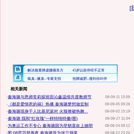
[
相关新闻
·
秦海璐与恩师常莉探班田沁鑫温情共度教师节
08-09-11 15:09
·
《都是爱情惹的祸》热播 秦海璐梦想做监制
08-09-05 09:26
·
秦海璐现身千人比基尼派对 火辣撩裙热舞...
08-09-02 15:19
·
秦海璐:我和"红玫瑰"一样特纯特傻(图)
08-08-27 11:04
·
为奥运工作不专心 秦海璐因为坚韧喜欢上姚明
08-08-24 09:12
·
图:08芭莎慈善夜 秦海璐等为张兰颁奖
08-08-22 23:20