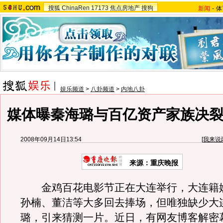
搜狐
ChinaRen
17173
焦点房地产
搜狗
新闻
-
体
娱乐频道
>
八卦频道
>
内地八卦
媒体曝秦海璐与百亿资产家族决裂
2008年09月14日13:54
[
我来说
来源：重庆晚报
金鸡百花电影节正在大连举行，大连籍
孙楠、董洁等大多回去捧场，但唯独缺少大
璐，引来猜测一片。近日，有网友博客解密