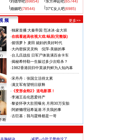
刘德华吧
(69854)
东方神起吧
(65744)
婚姻吧
(78544)
37℃女人吧
(6985)
视 频
更多>>
·
独家首播:大秦帝国
范冰冰-金大班
·
在线看超高收视大戏:
蜗居(完整版)
·
倔强萝卜
麦田
媳妇的美好时代
·
大内密探灵灵狗
倪萍-美丽的事
·
台儿庄战役 日军尸体装满百余卡车
声》
·
揭秘希特勒一生躲过多少次暗杀？
·
1982香港回归中英谈判鲜为人知内幕
·
宋丹丹：张国立活得太累
·
满文军有望明日获释
曝光
·
《变形金刚2》送电影票！
·
李湘王岳伦恩爱待产
·
黎姿怀孕大肚照曝光 月用30万安胎
·
阿娇懒理冠希返港:不关我的事
·
古巨基：我与霆锋都是一哥
不断
爆丰胸秘诀
·
减肥--小肚子赘肉没了