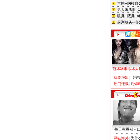
范冰冰李冰冰大
戏剧演出
|
【搜
热门连载
|
刘烨
每天在吞别人
漂在海外
|
为什