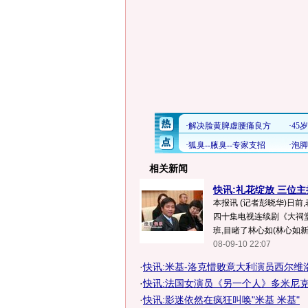
相关新闻
快讯:礼花绽放 三位
本报讯 (记者彭晓华)日
四十集电视连续剧《大祠
班,目睹了林心如(林心如新闻
08-09-10 22:07
·
快讯:米基-洛克惜败意大利演员西尔维洛-
·
快讯:法国女演员《另一个人》多米尼克-布
·
快讯:影迷依然在疯狂叫唤"米基 米基"