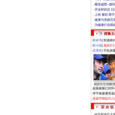
·
睡觉减肥--瘦到
·
开这样的店 日进
·
上班 兼职 两
·
健康与美丽完
·
为健康行业撑
·
听评书
|
郭德纲
·
听小说
|
鬼吹灯1
·
共享区
|
手机病
揭田壮壮徐帆
·
赵薇被爆已经怀
·
李宇春爆遭母逼
·
圣诞节明信片八
茶 余 饭
·
何炅获地产大亨