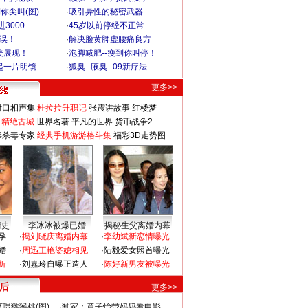
你尖叫(图)
·
吸引异性的秘密武器
3000
·
45岁以前停经不正常
不误！
·
解决脸黄脾虚腰痛良方
美展现！
·
泡脚减肥--瘦到你叫停！
起一片明镜
·
狐臭--腋臭--09新疗法
更多>>
对口相声集
杜拉拉升职记
张震讲故事
红楼梦
-精绝古城
世界名著
平凡的世界
货币战争2
毒杀毒专家
经典手机游游格斗集
福彩3D走势图
情史
李冰冰被爆已婚
揭秘生父离婚内幕
孕
·
揭刘晓庆离婚内幕
·
李幼斌新恋情曝光
婚
·
周迅王艳婆媳相见
·
陆毅爱女照首曝光
折
·
刘嘉玲自曝正造人
·
陈好新男友被曝光
 后
更多>>
喂猕猴桃(图)
·
独家：章子怡带妈妈看电影