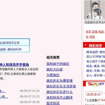
高圆圆同居男友
朱军
赵薇
电影
笑
明星
精彩推荐
·
睡觉减肥--瘦到
·
莫让“打呼噜”
相关推荐
·
老公戒不了烟酒
我和婶子的疯狂
主持人和演员齐齐登场
·
狐臭--腋臭--
前,表现徽州商人大家族女人命运的
疯狂大白腚
·
睡觉--丰胸--
堂》开机.记者前往黄山独家探
为爱疯狂
·
女人--更年期-
...
疯狂的石头哪里播
疯狂的石头主演是谁
...
08-09-07 01:28
疯狂的石头是什么
说 吧 排 行
...
08-09-07 01:23
体彩快讯怎么翻译
上证指数
(7744
08-09-07 00:30
股市快讯