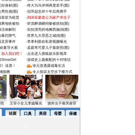
好身材(图)
·
佟大为马伊琍再度牵手(图)
秀性感(图)
·
倪萍赵忠祥十年后再携手
服装皆为租赁
·
刘涛富豪老公为家产求生子
颜乘地铁被拍
·
舒淇醉酒瞬间惨被抓拍(图)
做活体解剖
·
实拍漂亮的地摊西施(组图)
的暴烈脾气
·
世界九大罪恶之城(组图)
遇灵异事件
·
李孝利新欢私密视频曝光
成命案导火索
·
孟庭苇可爱儿子最新照(图)
：加入我们吧！
·
点击进入搜狐娱乐影视库
howGirl
·
游戏史上最般配的十对情侣
2》送票！
·
张元首透露戒毒生活
湘胎教
·
令人惊叹太空步下楼方式
密照
王菲小女儿李嫣曝光
酒井法子痛哭谢罪