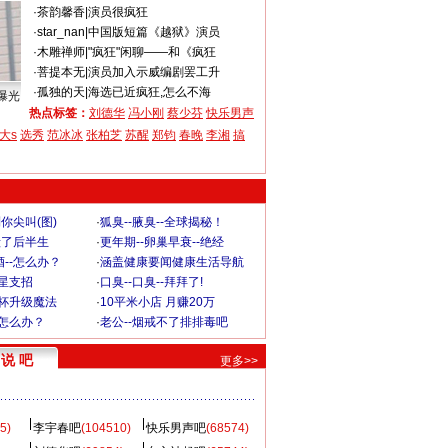
·
茶韵馨香
|
演员很疯狂
·
star_nan
|
中国版短篇《越狱》演员
·
木雕禅师
|
"疯狂"闲聊——和《疯狂
·
菩提本无
|
演员加入示威编剧罢工升
·
孤独的天
|
海选已近疯狂,怎么不海
曝光
热点标签：
刘德华
冯小刚
蔡少芬
快乐男声
大s
选秀
范冰冰
张柏芝
苏醒
郑钧
春晚
李湘
搞
你尖叫(图)
·
狐臭--腋臭--全球揭秘！
毁了后半生
·
更年期--卵巢早衰--绝经
--怎么办？
·
涵盖健康要闻健康生活导航
明星支招
·
口臭--口臭--拜拜了!
罩杯升级魔法
·
10平米小店 月赚20万
-怎么办？
·
老公--烟戒不了排排毒吧
说 吧
更多>>
5)
李宇春吧
(104510)
快乐男声吧
(68574)