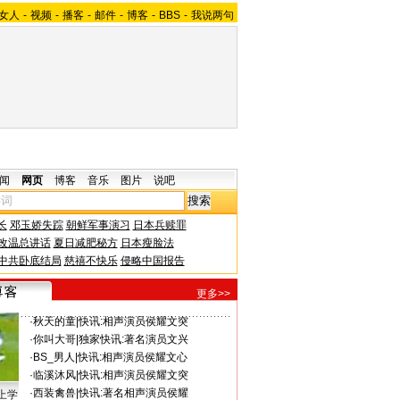
女人
-
视频
-
播客
-
邮件
-
博客
-
BBS
-
我说两句
闻
网页
博客
音乐
图片
说吧
长
邓玉娇失踪
朝鲜军事演习
日本兵赎罪
改温总讲话
夏日减肥秘方
日本瘦脸法
中共卧底结局
慈禧不快乐
侵略中国报告
更多>>
·
秋天的童
|
快讯:相声演员侯耀文突
·
你叫大哥
|
独家快讯:著名演员文兴
·
BS_男人
|
快讯:相声演员侯耀文心
·
临溪沐风
|
快讯:相声演员侯耀文突
·
西装禽兽
|
快讯:著名相声演员侯耀
上学