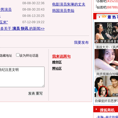
苏醒吧
(41523)
08-08-30 22:36
电影演员朱琳的丈夫
贴图吧
(68789)
爱男演员
08-08-30 20:43
韩国演员李灿
员
08-06-13 20:25
最 热 
玉米"
07-12-09 19:22
更多关于
演员 快讯
的新闻>>
我要发布
谍战大片-《风
隐藏地址
设为辩论话题
我来说两句
精华区
辩论区
闺房视频自拍
自爆捉奸后恶梦
搜狐商机
·
丰胸--林志玲