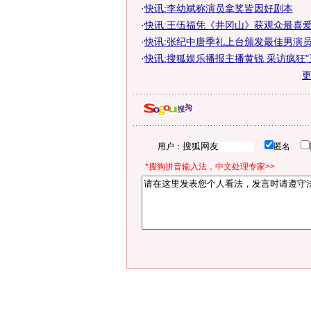
·
快讯:李幼斌称演员拿奖皆因好剧本
·
快讯:王伍福凭《井冈山》获观众最喜
·
快讯:张纪中唐季礼上台颁发最佳男演
·
快讯:搜狐娱乐播报主播黄锐 采访疯狂"
用户：
匿名
*搜狗拼音输入法，中文处理专家>>