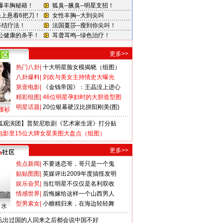
更多>>
热门八卦
|
十大明星脸女模揭晓（组图）
八卦爆料
|
刘欢与美女主持情史大曝光
第壹电影
|
《金钱帝国》：王晶没上进心
精彩组图
|
46位明星孕妇时的大胆造型图
明星话题
|
20位银幕硬汉比拼阳刚美(图)
撞衫
狐观演团】普契尼歌剧《艺术家生涯》打分贴
电影里15位大牌女星美图大盘点（组图）
更多>>
焦点新闻
|
不要迷恋哥，哥只是一个鬼
贴贴图图
|
英媒评出2009年度搞怪发明
娱乐旮旯
|
当红明星不仅仅是名利双收
情感世界
|
后悔嫁给这样一个山西男人
型男索女
|
小糖精归来，在海边轻轻舞
口水
么出过国的人回来之后都会说中国不好