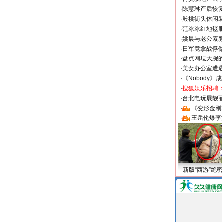
·
陈慧琳产后恢复
·
殷桃街头休闲装
·
范冰冰红地毯
·
姚晨与老公素
·
日军竟拿战俘
·
盘点网坛大腕
·
美女办公室遭
·
《Nobody》
·
搜狐娱乐招聘
·
台北电玩展靓丽S
·
《变形金刚
·
王岳伦爆李
新版“西游”绝