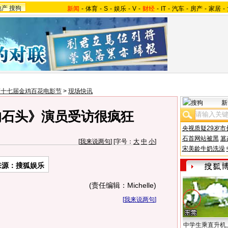
地产
搜狗
新闻
-
体育
-
S
-
娱乐
-
V
-
财经
-
IT
-
汽车
-
房产
-
家居
-
第十七届金鸡百花电影节
>
现场快讯
新
的石头》演员受访很疯狂
央视质疑29岁市
石首网站被黑
篡
[
我来说两句
] [字号：
大
中
小
]
宋美龄牛奶洗澡
来源：搜狐娱乐
(责任编辑：Michelle)
[
我来说两句
]
中学生乘直升机