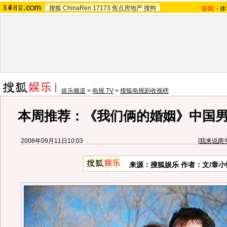
搜狐
ChinaRen
17173
焦点房地产
搜狗
新闻
-
体
娱乐频道
>
电视 TV
>
搜狐电视剧收视榜
本周推荐：《我们俩的婚姻》中国
2008年09月11日10:03
[
我来说两
来源：搜狐娱乐 作者：文/章小