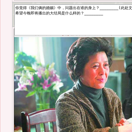
不能嫁理由一：婆婆是洪水猛兽 磨死人