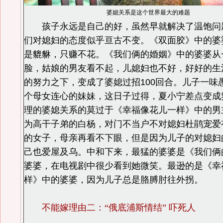
婆媳关系是这个世界最大的难题
孩子永远是自己的好，虽然早就解决了温饱问
们对媳妇的态度似乎亘古不变。《双面胶》中的婆
是貔貅，只赚不花。《我们俩的婚姻》中的婆婆从
脸，姑娘的男友看不起，儿媳妇也不好，好好的生
的努力之下，变成了婆媳过招100回合。儿子一味
个母女连心的妹妹，这日子过得，夏小宁差点变成
理的婆媳关系的莫过于《幸福像花儿一样》中的男
为高干子弟的白杨，对门不当户不对媳妇杜鹃宠爱
的女子，母亲再看不下眼，但是因为儿子的对媳妇
己也爱屋及乌。中和下来，最猛的婆婆是《我们俩
婆婆，在电视剧中很少看到她微笑。最逊的是《幸
样》中的婆婆，因为儿子总是胳膊肘往外拐。
不能嫁理由二：“俄底浦斯情结” 吓死人