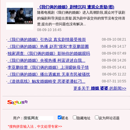
《我们俩的婚姻》剧情沉闷 遭观众质疑(图)
随着电视剧《我们俩的婚姻》进入高潮阶段,观众对于该剧
的编剧和导演提出质疑.因为剧中该交待的情节没有交待清
楚,提出的一些问题也没有解决...
08-09-10 16:45
·
《我们俩的婚姻》引热议 真实剧情最受推崇
08-09-10 08:21
·
《我们俩的婚姻》热播 赵亮"搅和"李亚鹏苗圃
08-09-09 14:17
·
独家调查:《我们俩的婚姻》影响你的婚姻观吗
08-09-09 07:49
·
《我们俩的婚姻》央视热播 柯蓝讲述自我...
08-09-08 14:26
·
李亚鹏徐蕾《我们俩的婚姻》上演暧昧母子情
08-09-05 14:41
·
《我们俩的婚姻》播出遇尴尬 无辜市民被骚扰
08-09-05 11:22
·
《道德底线》触发婚姻畸变 恶婆婆潘虹刁...
08-07-31 10:55
更多关于
婚姻 婆婆
的新闻>>
用户：
匿名
隐藏地址
设为辩论话题
*搜狗拼音输入法，中文处理专家>>