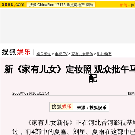
搜狐
ChinaRen
17173
焦点房地产
搜狗
新闻
-
体
娱乐频道
>
电视 TV
>
家有儿女新传
>
影片动态
新《家有儿女》定妆照 观众批午
配
2008年09月10日11:54
[
我来
来源：搜狐娱乐
《家有儿女新传》正在河北香河影视基
过，前4部中的夏雪、刘星、夏雨在这部中已