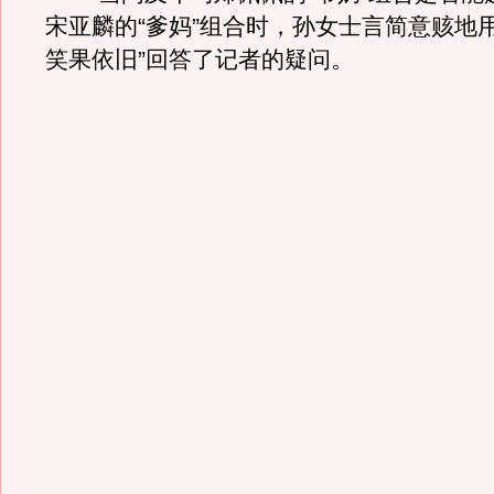
宋亚麟的“爹妈”组合时，孙女士言简意赅地
笑果依旧”回答了记者的疑问。