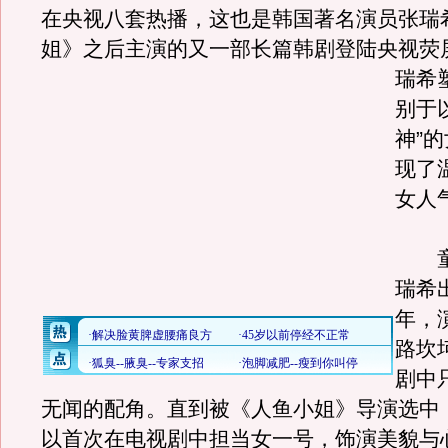
在央视八套热播，这也是韩国著名演员张瑞
姐》之后主演的又一部长篇韩剧登陆央视荧
瑞希
别于
神”
现了
女人
童
瑞希
年，
路坎
剧中
无闻的配角。直到被《人鱼小姐》导演选中
以首次在电视剧中担当女一号，饰演美貌与