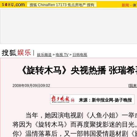
搜狐
ChinaRen
17173
焦点房地产
搜狗
新闻
-
体
娱乐频道
>
电视 TV
>
日韩电视
《旋转木马》央视热播 张瑞希
2008年09月09日09:02
[
我来
来源：新华报业网-扬子晚报
当年，她因演电视剧《人鱼小姐》一举
将因为《旋转木马》而再度聚拢影迷的目光
你》温情落幕后，又一部韩国爱情题材剧《