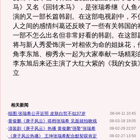
马》又名《回转木马》，是张瑞希继《人鱼
演的又一部长篇韩剧。在这部电视剧中，不
人之间的感情纠葛还反映了一些有关韩国的
一部不怎么出名但非常好看的韩剧。在这部
将与新人秀爱饰演一对相依为命的姐妹花，
角李东旭、柳秀永一起为大家奉献一场精彩
李东旭后来还主演了大红大紫的《我的女孩
立
相关新闻
·
组图:张瑞希公开近照 皮肤白皙不似37岁
08-04-11 10:45
·
黄俊鹏《庚子风云》搭档张瑞希 见面就拍吻戏
08-03-18 19:05
·
清装剧《庚子风云》热播 黄俊鹏"强娶"张瑞希
08-02-29 22:07
·
《庚子风云热播》 王坤张瑞希配合默契获肯定
08-02-27 13:50