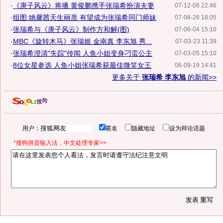
·
《庚子风云》将播 黄俊鹏携手张瑞希扮演夫妻
07-12-06 22:46
·
组图:姚馨茜天生丽质 有望成为张瑞希同门师妹
07-06-26 18:05
·
张瑞希与《庚子风云》制作方和解(图)
07-06-04 15:10
·
MBC《旋转木马》张瑞姬 金南真 李东旭 秀...
07-03-23 11:39
·
张瑞希澄清"失踪"传闻 人鱼小姐变身刁蛮公主
07-03-05 15:10
·
8位女星参选 人鱼小姐张瑞希获最佳微笑女王
06-09-19 14:41
更多关于
张瑞希 李东旭
的新闻>>
用户：
匿名
隐藏地址
设为辩论话题
*搜狗拼音输入法，中文处理专家>>