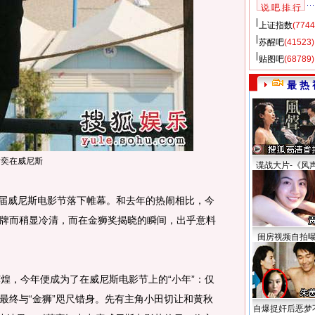
说 吧 排 行
上证指数
(7744
苏醒吧
(41523)
贴图吧
(68789)
最 热 
黄奕在威尼斯
谍战大片-《风
届威尼斯电影节落下帷幕。和去年的热闹相比，今
牌而稍显冷清，而在金狮奖揭晓的瞬间，出乎意料
闺房视频自拍
，今年便成为了在威尼斯电影节上的“小年”：仅
最终与“金狮”咫尺错身。先有主角小田切让和黄秋
自爆捉奸后恶梦