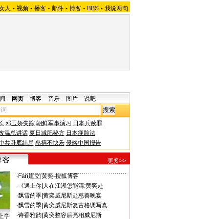
女人
-
视频
-
播客
-
邮件
-
博客
-
BBS
-
我说两句
闻
网页
博客
音乐
图片
说吧
长
邓玉娇失踪
朝鲜军事演习
日本兵赎罪
改温总讲话
夏日减肥秘方
日本瘦脸法
中共卧底结局
慈禧不快乐
侵略中国报告
更多>>
·
Fan建立
|
黄奕-搜狐博客
·
《遇上你
|
人在江湖怎能清:黄奕赴
·
飘雪的季
|
黄奕威尼斯赴慈善晚宴
·
飘雪的季
|
黄奕威尼斯复古格调写真
·
诗香雅韵
|
黄奕整容后亮相威尼斯
上学