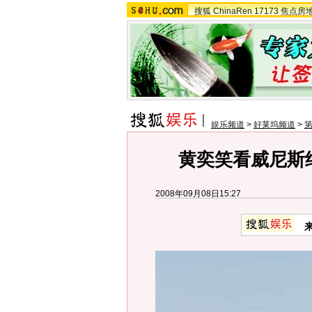
搜狐
ChinaRen
17173
焦点房
娱乐频道
>
好莱坞频道
>
第
黄奕笑看威尼斯结
2008年09月08日15:27