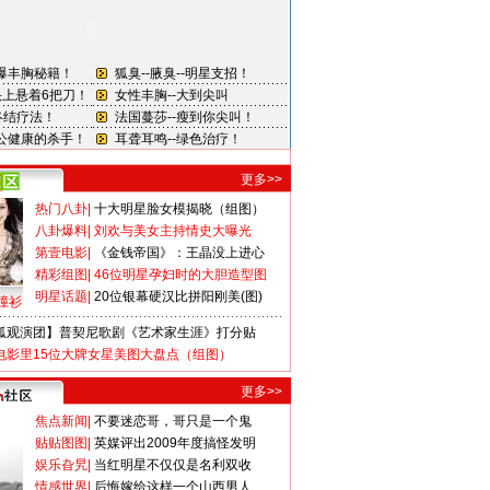
更多>>
热门八卦
|
十大明星脸女模揭晓（组图）
八卦爆料
|
刘欢与美女主持情史大曝光
第壹电影
|
《金钱帝国》：王晶没上进心
精彩组图
|
46位明星孕妇时的大胆造型图
明星话题
|
20位银幕硬汉比拼阳刚美(图)
撞衫
狐观演团】普契尼歌剧《艺术家生涯》打分贴
电影里15位大牌女星美图大盘点（组图）
更多>>
焦点新闻
|
不要迷恋哥，哥只是一个鬼
贴贴图图
|
英媒评出2009年度搞怪发明
娱乐旮旯
|
当红明星不仅仅是名利双收
情感世界
|
后悔嫁给这样一个山西男人