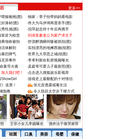
 后
更多>>
喂猕猴桃(图)
·
独家：章子怡带妈妈看电影
好身材(图)
·
佟大为马伊琍再度牵手(图)
秀性感(图)
·
倪萍赵忠祥十年后再携手
服装皆为租赁
·
刘涛富豪老公为家产求生子
颜乘地铁被拍
·
舒淇醉酒瞬间惨被抓拍(图)
做活体解剖
·
实拍漂亮的地摊西施(组图)
的暴烈脾气
·
世界九大罪恶之城(组图)
遇灵异事件
·
李孝利新欢私密视频曝光
成命案导火索
·
孟庭苇可爱儿子最新照(图)
：加入我们吧！
·
点击进入搜狐娱乐影视库
howGirl
·
游戏史上最般配的十对情侣
2》送票！
·
张元首透露戒毒生活
湘胎教
·
令人惊叹太空步下楼方式
密照
王菲小女儿李嫣曝光
酒井法子痛哭谢罪