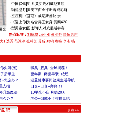
·
中国保健
|
组图:黄奕亮相威尼斯短
·
珈妮凝月
|
黄奕正面全裸出击威尼斯
·
空压机
|
《荡寇》威尼斯首映 余
·
《遇上你
|
为名舍得玉女身:黄奕420
·
型男索女
|
图:影评人对威尼斯参赛
曝光
热点标签：
刘德华
冯小刚
蔡少芬
快乐男声
大s
选秀
范冰冰
张柏芝
苏醒
郑钧
春晚
李湘
搞
你尖叫(图)
·
狐臭--腋臭--全球揭秘！
毁了后半生
·
更年期--卵巢早衰--绝经
--怎么办？
·
涵盖健康要闻健康生活导航
明星支招
·
口臭--口臭--拜拜了!
罩杯升级魔法
·
10平米小店 月赚20万
-怎么办？
·
老公--烟戒不了排排毒吧
说 吧
更多>>