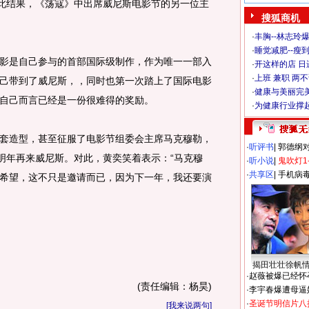
对此结果，《荡寇》中出席威尼斯电影节的另一位主
搜狐商机
·
丰胸--林志玲
·
睡觉减肥--瘦到
是自己参与的首部国际级制作，作为唯一一部入
·
开这样的店 日进
·
上班 兼职 两
己带到了威尼斯，，同时也第一次踏上了国际电影
·
健康与美丽完
自己而言已经是一份很难得的奖励。
·
为健康行业撑
造型，甚至征服了电影节组委会主席马克穆勒，
·
听评书
|
郭德纲
奕明年再来威尼斯。对此，黄奕笑着表示：“马克穆
·
听小说
|
鬼吹灯1
·
共享区
|
手机病
希望，这不只是邀请而已，因为下一年，我还要演
揭田壮壮徐帆
·
赵薇被爆已经怀
(责任编辑：杨昊)
·
李宇春爆遭母逼
·
圣诞节明信片八
[
我来说两句
]