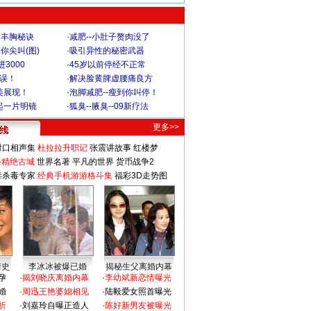
爆丰胸秘诀
·
减肥--小肚子赘肉没了
你尖叫(图)
·
吸引异性的秘密武器
3000
·
45岁以前停经不正常
不误！
·
解决脸黄脾虚腰痛良方
美展现！
·
泡脚减肥--瘦到你叫停！
起一片明镜
·
狐臭--腋臭--09新疗法
更多>>
对口相声集
杜拉拉升职记
张震讲故事
红楼梦
-精绝古城
世界名著
平凡的世界
货币战争2
毒杀毒专家
经典手机游游格斗集
福彩3D走势图
情史
李冰冰被爆已婚
揭秘生父离婚内幕
孕
·
揭刘晓庆离婚内幕
·
李幼斌新恋情曝光
婚
·
周迅王艳婆媳相见
·
陆毅爱女照首曝光
折
·
刘嘉玲自曝正造人
·
陈好新男友被曝光