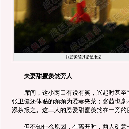
张茜紧随其后追老公
夫妻甜蜜羡煞旁人
席间，这小两口有说有笑，兴起时甚至
张卫健还体贴的频频为爱妻夹菜；张茜也毫
添茶报之。这二人的恩爱甜蜜羡煞在一旁的
但不知什么原因，在离开时，两人刻意