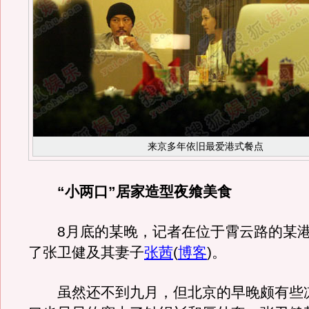
来京多年依旧最爱港式餐点
“小两口”居家造型夜飨美食
8月底的某晚，记者在位于霄云路的某港
了张卫健及其妻子
张茜
(
博客
)
。
虽然还不到九月，但北京的早晚颇有些