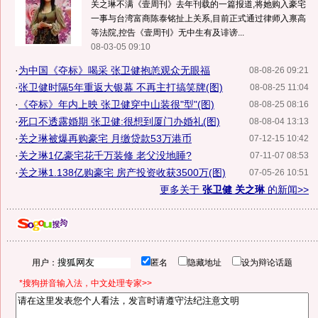
关之琳不满《壹周刊》去年刊载的一篇报道,将她购入豪宅
一事与台湾富商陈泰铭扯上关系,目前正式通过律师入禀高
等法院,控告《壹周刊》无中生有及诽谤...
08-03-05 09:10
·
为中国《夺标》喝采 张卫健抱恙观众无眼福
08-08-26 09:21
·
张卫健时隔5年重返大银幕 不再主打搞笑牌(图)
08-08-25 11:04
·
《夺标》年内上映 张卫健穿中山装很"型"(图)
08-08-25 08:16
·
死口不透露婚期 张卫健:很想到厦门办婚礼(图)
08-08-04 13:13
·
关之琳被爆再购豪宅 月缴贷款53万港币
07-12-15 10:42
·
关之琳1亿豪宅花千万装修 老父没地睡?
07-11-07 08:53
·
关之琳1.138亿购豪宅 房产投资收获3500万(图)
07-05-26 10:51
更多关于
张卫健 关之琳
的新闻>>
用户：
匿名
隐藏地址
设为辩论话题
*搜狗拼音输入法，中文处理专家>>