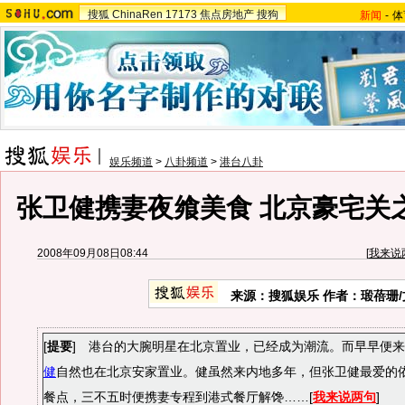
搜狐
ChinaRen
17173
焦点房地产
搜狗
新闻
-
体
娱乐频道
>
八卦频道
>
港台八卦
张卫健携妻夜飨美食 北京豪宅关之
2008年09月08日08:44
[
我来说
来源：搜狐娱乐 作者：瑖蓓珊/
[
提要
] 港台的大腕明星在北京置业，已经成为潮流。而早早便
健
自然也在北京安家置业。健虽然来内地多年，但张卫健最爱的
餐点，三不五时便携妻专程到港式餐厅解馋……[
我来说两句
]