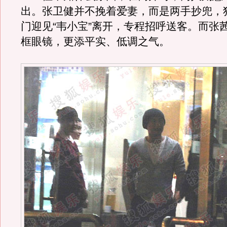
出。张卫健并不挽着爱妻，而是两手抄兜，
门迎见“韦小宝”离开，专程招呼送客。而张
框眼镜，更添平实、低调之气。