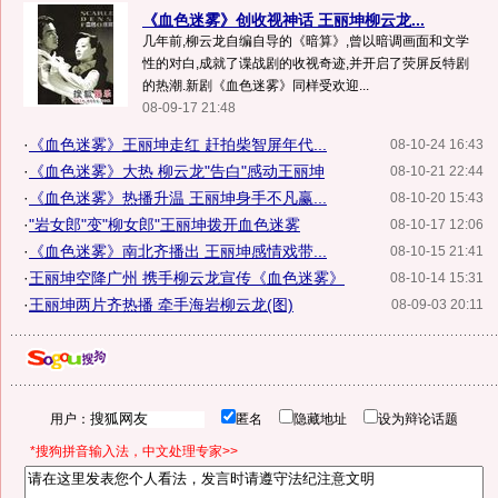
《血色迷雾》创收视神话 王丽坤柳云龙...
几年前,柳云龙自编自导的《暗算》,曾以暗调画面和文学
性的对白,成就了谍战剧的收视奇迹,并开启了荧屏反特剧
的热潮.新剧《血色迷雾》同样受欢迎...
08-09-17 21:48
·
《血色迷雾》王丽坤走红 赶拍柴智屏年代...
08-10-24 16:43
·
《血色迷雾》大热 柳云龙"告白"感动王丽坤
08-10-21 22:44
·
《血色迷雾》热播升温 王丽坤身手不凡赢...
08-10-20 15:43
·
"岩女郎"变"柳女郎"王丽坤拨开血色迷雾
08-10-17 12:06
·
《血色迷雾》南北齐播出 王丽坤感情戏带...
08-10-15 21:41
·
王丽坤空降广州 携手柳云龙宣传《血色迷雾》
08-10-14 15:31
·
王丽坤两片齐热播 牵手海岩柳云龙(图)
08-09-03 20:11
用户：
匿名
隐藏地址
设为辩论话题
*搜狗拼音输入法，中文处理专家>>