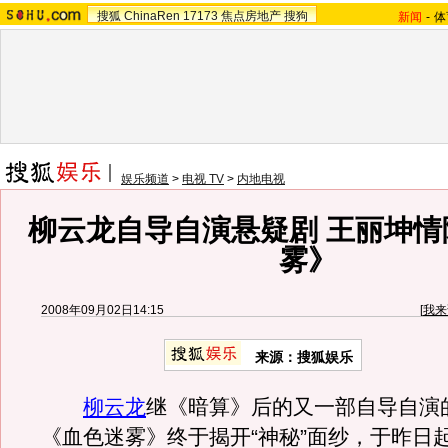
搜狐
ChinaRen
17173
焦点房地产
搜狗
新闻
-
体
娱乐频道
>
电视 TV
>
内地电视
柳云龙自导自演悬疑剧 王丽坤情
雾》
2008年09月02日14:15
[
我来
来源：搜狐娱乐
柳云龙
继《暗算》后的又一部自导自演
《血色迷雾》终于揭开“神秘”面纱，于昨日