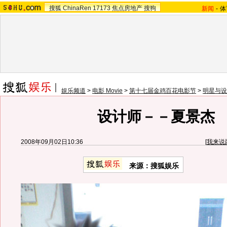
搜狐
ChinaRen
17173
焦点房地产
搜狗
新闻
-
体
娱乐频道
>
电影 Movie
>
第十七届金鸡百花电影节
>
明星与设
设计师－－夏景杰
2008年09月02日10:36
[
我来说
来源：搜狐娱乐