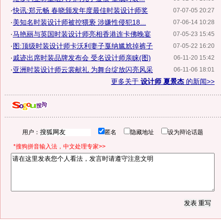
·
快讯:郑元畅 春晓颁发年度最佳时装设计师奖
07-07-05 20:27
·
美知名时装设计师被控猥亵 涉嫌性侵犯18...
07-06-14 10:28
·
马艳丽与英国时装设计师亮相香港连卡佛晚宴
07-05-23 15:45
·
图:顶级时装设计师卡沃利妻子戛纳尴尬掉裤子
07-05-22 16:20
·
戚迹出席时装品牌发布会 受名设计师亲睐(图)
06-11-20 15:42
·
亚洲时装设计师云裳献礼 为舞台绽放闪亮风采
06-11-06 18:01
更多关于
设计师 夏景杰
的新闻>>
用户：
匿名
隐藏地址
设为辩论话题
*搜狗拼音输入法，中文处理专家>>