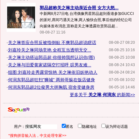
郭品超称关之琳主动亲近合照 女方大怒...
中新网8月27日电 台湾偶像男星郭品超到香港参加GUCCI
的派对,席间巧遇关之琳,两人愉快合照,事后他的经纪公司
向媒体发布消息,宣称是关之琳透露欣赏郭品超...
08-08-27 11:16
·
关之琳答应合照反被指倒贴 不爽郭品超说瞎话
08-08-27 08:20
·
刘嘉玲关之琳同场竞艳 全程互当透明无交...
08-08-25 10:16
·
关之琳主动搭讪郭品超:你很帅我想认识你(图)
08-08-25 10:08
·
关之琳与旧爱黄家诺隔空打招呼 叹男友难...
08-08-24 10:43
·
组图:刘嘉玲走秀露背惊艳 关之琳依旧妖艳动人
08-08-24 08:24
·
何润东郭品超狂扫"狮城" 两帅哥躲在饭店健身
07-05-08 10:02
·
何润东郭品超2位俊男大拼胸肌 宿舍变健身房
06-05-16 14:46
更多关于
关之琳 何润东
的新闻>>
用户：
匿名
隐藏地址
设为辩论话题
*搜狗拼音输入法，中文处理专家>>