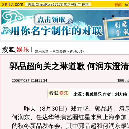
搜狐
ChinaRen
17173
焦点房地产
搜狗
新闻
-
体
娱乐频道
>
八卦频道
>
内地八卦
郭品超向关之琳道歉 何润东澄清
2008年08月31日11:34
[
我来说
来源：搜狐娱乐 作者：刘方纯
昨天（8月30日）郑元畅、郭品超、袁
何润东、任达华等演艺圈红星来到上海参加
的秋冬新品发布会。其中郭品超和何润东最