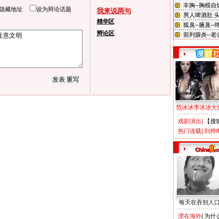
隐藏地址
设为辩论话题
我来说两句
精华区
辩论区
范冰冰李冰冰大
戏剧演出
|
【搜
热门连载
|
刘烨
每天在吞别人
漂在海外
|
为什