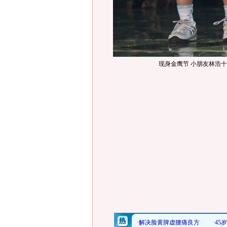
现身金鹰节 小朋友林浩