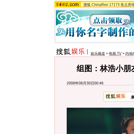
搜狐
ChinaRen
17173
焦点房
娱乐频道
>
电视 TV
>
内地
组图：林浩小朋
2008年08月30日00:46