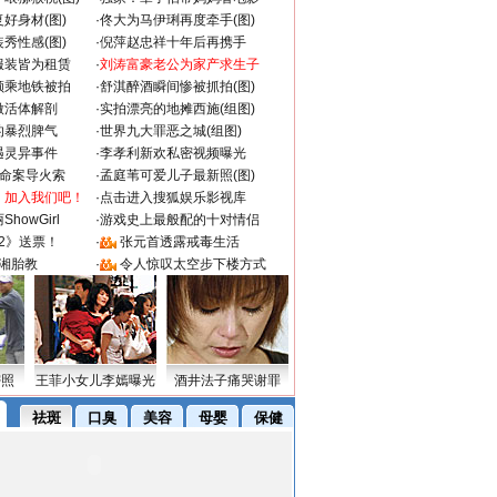
好身材(图)
·
佟大为马伊琍再度牵手(图)
秀性感(图)
·
倪萍赵忠祥十年后再携手
服装皆为租赁
·
刘涛富豪老公为家产求生子
颜乘地铁被拍
·
舒淇醉酒瞬间惨被抓拍(图)
做活体解剖
·
实拍漂亮的地摊西施(组图)
的暴烈脾气
·
世界九大罪恶之城(组图)
遇灵异事件
·
李孝利新欢私密视频曝光
成命案导火索
·
孟庭苇可爱儿子最新照(图)
：加入我们吧！
·
点击进入搜狐娱乐影视库
howGirl
·
游戏史上最般配的十对情侣
2》送票！
·
张元首透露戒毒生活
湘胎教
·
令人惊叹太空步下楼方式
密照
王菲小女儿李嫣曝光
酒井法子痛哭谢罪