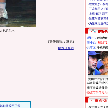
·
睡觉减肥--瘦到
·
开这样的店 日进
·
上班 兼职 两
·
健康与美丽完
·
为健康行业撑
十分认真投入
·
听评书
|
郭德纲
(责任编辑：逃逃)
·
听小说
|
鬼吹灯1
·
共享区
|
手机病
[
我来说两句
]
揭田壮壮徐帆
·
赵薇被爆已经怀
·
李宇春爆遭母逼
·
圣诞节明信片八
茶 余 饭
·
何炅获地产大亨