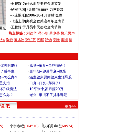
·
王鹏辉
|
为什么那英要在金鹰节复
·
秘密花园
|
♀金鹰节(sjm和力尹参加
·
菲迷惧乐
|
[2006-10-13][转帖]金鹰
·
《遇上你
|
央视全程关注今年金鹰节
·
王鹏辉
|
于丹易中天凑啥金鹰节热
曝光
热点标签：
刘德华
冯小刚
蔡少芬
快乐男声
大s
选秀
范冰冰
张柏芝
苏醒
郑钧
春晚
李湘
搞
你尖叫(图)
·
狐臭--腋臭--全球揭秘！
毁了后半生
·
更年期--卵巢早衰--绝经
--怎么办？
·
涵盖健康要闻健康生活导航
明星支招
·
口臭--口臭--拜拜了!
罩杯升级魔法
·
10平米小店 月赚20万
-怎么办？
·
老公--烟戒不了排排毒吧
说 吧
更多>>
5)
李宇春吧
(104510)
快乐男声吧
(68574)