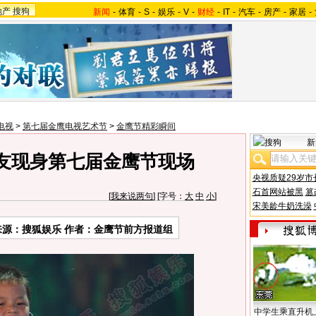
地产
搜狗
新闻
-
体育
-
S
-
娱乐
-
V
-
财经
-
IT
-
汽车
-
房产
-
家居
-
电视
>
第七届金鹰电视艺术节
>
金鹰节精彩瞬间
新
友现身第七届金鹰节现场
央视质疑29岁市
石首网站被黑
篡
[
我来说两句
] [字号：
大
中
小
]
宋美龄牛奶洗澡
来源：搜狐娱乐 作者：金鹰节前方报道组
中学生乘直升机