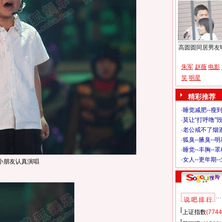
高圆圆同居男友
朱军
赵薇
电影
笑
明星
精彩推荐
·
睡觉减肥--瘦到
·
莫让“打呼噜”
·
老公戒不了烟酒
·
狐臭--腋臭--
·
睡觉--丰胸--
·
女人--更年期-
小朋友认真演唱
说 吧 排 行
上证指数
(7744