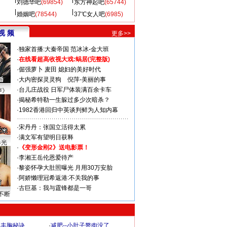
刘德华吧
(69854)
东方神起吧
(65744)
婚姻吧
(78544)
37℃女人吧
(6985)
视 频
更多>>
·
独家首播:大秦帝国
范冰冰-金大班
·
在线看超高收视大戏:
蜗居(完整版)
·
倔强萝卜
麦田
媳妇的美好时代
·
大内密探灵灵狗
倪萍-美丽的事
·
台儿庄战役 日军尸体装满百余卡车
声》
·
揭秘希特勒一生躲过多少次暗杀？
·
1982香港回归中英谈判鲜为人知内幕
·
宋丹丹：张国立活得太累
·
满文军有望明日获释
曝光
·
《变形金刚2》送电影票！
·
李湘王岳伦恩爱待产
·
黎姿怀孕大肚照曝光 月用30万安胎
·
阿娇懒理冠希返港:不关我的事
·
古巨基：我与霆锋都是一哥
不断
爆丰胸秘诀
·
减肥--小肚子赘肉没了