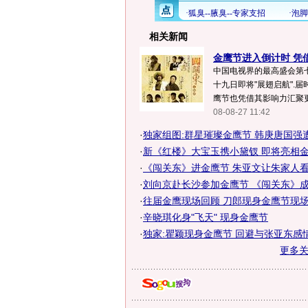
相关新闻
金鹰节进入倒计时 凭
中国电视界的最高盛会第
十九日即将"展翅启航".届
鹰节也凭借其影响力汇聚更多
08-08-27 11:42
·
独家组图:群星璀璨金鹰节 韩庚唐国强
·
新《红楼》大宝玉携小黛钗 即将亮相金鹰
·
《闯关东》进金鹰节 朱亚文让朱家人
·
刘向京赴长沙参加金鹰节 《闯关东》成最
·
往届金鹰现场回顾 刀郎现身金鹰节现
·
辛晓琪化身"飞天" 现身金鹰节
·
独家:瞿颖现身金鹰节 回避与张亚东感
更多