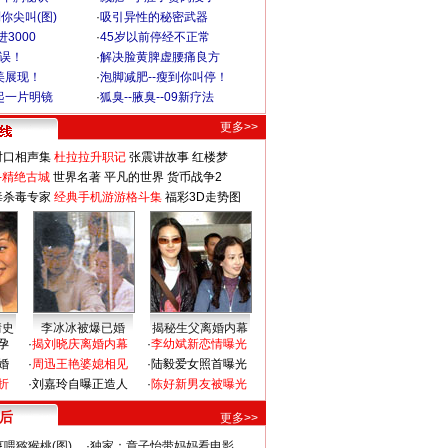
你尖叫(图)
·
吸引异性的秘密武器
3000
·
45岁以前停经不正常
不误！
·
解决脸黄脾虚腰痛良方
美展现！
·
泡脚减肥--瘦到你叫停！
起一片明镜
·
狐臭--腋臭--09新疗法
更多>>
对口相声集
杜拉拉升职记
张震讲故事
红楼梦
-精绝古城
世界名著
平凡的世界
货币战争2
毒杀毒专家
经典手机游游格斗集
福彩3D走势图
情史
李冰冰被爆已婚
揭秘生父离婚内幕
孕
·
揭刘晓庆离婚内幕
·
李幼斌新恋情曝光
婚
·
周迅王艳婆媳相见
·
陆毅爱女照首曝光
折
·
刘嘉玲自曝正造人
·
陈好新男友被曝光
 后
更多>>
喂猕猴桃(图)
·
独家：章子怡带妈妈看电影