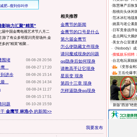
·
陈慧琳产后恢复
·
殷桃街头休闲装
相关推荐
·
范冰冰红地毯
·
姚晨与老公素
金鹰节的新闻
借影响力汇聚"精英"
·
日军竟拿战俘
七届中国金鹰电视艺术节八月二
金鹰节的口号是什么
·
盘点网坛大腕
时,除了有众多明星闪亮登场外,金
第六届金鹰节
·
美女办公室遭
的"精英"相聚...
怎么使隐藏文件现身
·
《Nobody》
请问魔戒现身的问题
·
搜狐娱乐招聘
遭围堵
08-08-28 20:56
·
台北电玩展靓丽S
qq隐身后如何现身
·
《变形金刚
...
08-08-27 17:20
请教高手让它现身
·
王岳伦爆李
看到进步
08-08-26 15:14
星辰变 现身
...
08-08-26 14:34
第四十三章 现身
场
08-08-24 11:27
怎样逼隐身qq现身
08-08-15 17:51
情问题
06-10-28 15:59
新版“西游”绝
关于
金鹰节 林浩小
的新闻>>
我要发布