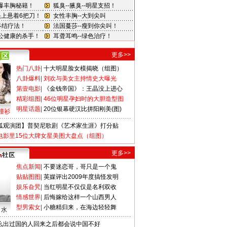
更多>>
热门八卦
|
十大明星脸女模揭晓（组图）
八卦爆料
|
刘欢与美女主持情史大曝光
第壹电影
|
《金钱帝国》：王晶没上进心
精彩组图
|
46位明星孕妇时的大胆造型图
明星话题
|
20位银幕硬汉比拼阳刚美(图)
撞衫
狐观演团】普契尼歌剧《艺术家生涯》打分贴
电影里15位大牌女星美图大盘点（组图）
更多>>
焦点新闻
|
不要迷恋哥，哥只是一个鬼
贴贴图图
|
英媒评出2009年度搞怪发明
娱乐旮旯
|
当红明星不仅仅是名利双收
情感世界
|
后悔嫁给这样一个山西男人
型男索女
|
小糖精归来，在海边轻轻舞
口水
么出过国的人回来之后都会说中国不好