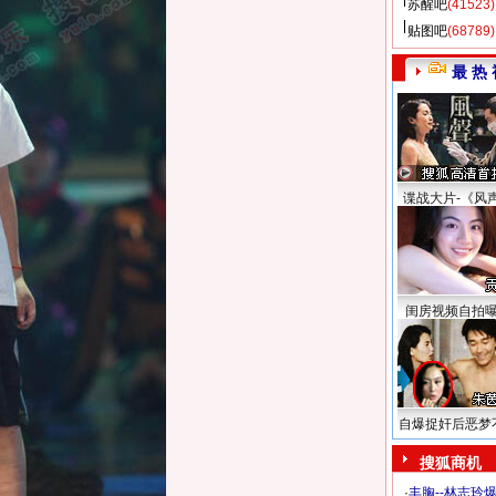
苏醒吧
(41523)
贴图吧
(68789)
最 热 
谍战大片-《风
闺房视频自拍
自爆捉奸后恶梦
搜狐商机
·
丰胸--林志玲