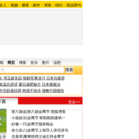
女人
-
视频
-
播客
-
邮件
-
博客
-
BBS
-
我说两句
闻
网页
博客
音乐
图片
说吧
长
邓玉娇失踪
朝鲜军事演习
日本兵赎罪
改温总讲话
夏日减肥秘方
日本瘦脸法
中共卧底结局
慈禧不快乐
侵略中国报告
更多>>
·
第六届金
|
第六届金鹰节-搜狐博客
·
小俊娱乐
|
金鹰节:蒋勤勤陈建斌一
·
好像一只
|
金鹰节颁奖晚会
·
杂七杂八
|
金鹰节上领导人讲话讲鸟
·
含羞草
|
董卿搭档汪涵主持金鹰节
上学