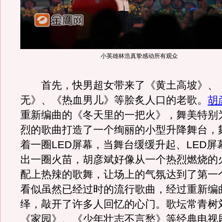
小英雄林浩真挚感动所有观众
首先，快男超女带来了《黄土高坡》、
无》、《热血男儿》等脍炙人口的老歌。
胡
重新编曲的《冬天里的一把火》，舞美特别
烈的歌曲打造了一个绚丽的小型升降舞台，
着一圈LED屏幕，当舞台缓缓升起、LED屏
出一圈火苗，胡彦斌好像从一个热烈燃烧的
配上热辣的歌舞，让场上的气氛达到了第一
看似虽然已经过时的流行歌曲，经过重新编
绎，敲开了许多人回忆的心门。歌坛常青树
《家园》、《少年壮志不言愁》等经典电视