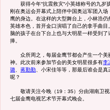
获得今年"抗震救灾"小英雄称号的九岁
刚在奥运会开幕式上陪伴中国奥运军团入场
鹰的身边。在这样的大型舞台上，小林浩仍
英雄本色，首开金口演唱了自己的拿手曲目
脑的孩子在台下台上也与大明星一样受到了
捧。
众所周之，每届金鹰节都会产生一个美
神。此次前来参加节会的美女明星很多有
李
璐
、
蒋勤勤
、小宋佳等等，那最后谁会是真
呢？
敬请关注今晚（19：35）分由湖南卫视
七届金鹰电视艺术节开幕式晚会。