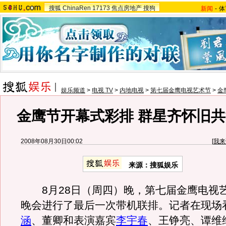
搜狐
ChinaRen
17173
焦点房地产
搜狗
新闻
-
体
娱乐频道
>
电视 TV
>
内地电视
>
第七届金鹰电视艺术节
>
金
金鹰节开幕式彩排 群星齐怀旧共
2008年08月30日00:02
[
我来
来源：搜狐娱乐
8月28日（周四）晚，第七届金鹰电视
晚会进行了最后一次带机联排。记者在现场
涵
、董卿和表演嘉宾
李宇春
、王铮亮、谭维