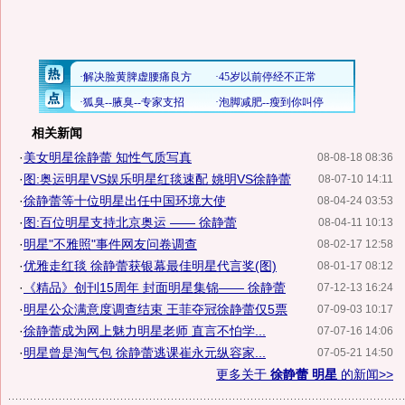
相关新闻
·
美女明星徐静蕾 知性气质写真
08-08-18 08:36
·
图:奥运明星VS娱乐明星红毯速配 姚明VS徐静蕾
08-07-10 14:11
·
徐静蕾等十位明星出任中国环境大使
08-04-24 03:53
·
图:百位明星支持北京奥运 —— 徐静蕾
08-04-11 10:13
·
明星"不雅照"事件网友问卷调查
08-02-17 12:58
·
优雅走红毯 徐静蕾获银幕最佳明星代言奖(图)
08-01-17 08:12
·
《精品》创刊15周年 封面明星集锦—— 徐静蕾
07-12-13 16:24
·
明星公众满意度调查结束 王菲夺冠徐静蕾仅5票
07-09-03 10:17
·
徐静蕾成为网上魅力明星老师 直言不怕学...
07-07-16 14:06
·
明星曾是淘气包 徐静蕾逃课崔永元纵容家...
07-05-21 14:50
更多关于
徐静蕾 明星
的新闻>>