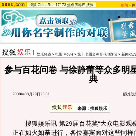
搜狐
ChinaRen
17173
焦点房地产
搜狗
新闻
-
体
娱乐频道
>
电影 Movie
>
第十七届金鸡百花电影节
>
新闻动态
参与百花问卷 与徐静蕾等众多明
典
2008年08月29日23:31
[
我来说
来源：搜狐娱乐
搜狐娱乐讯 第29届百花奖“大众电影观察
正在如火如荼进行，各位嘉宾面对这些同样