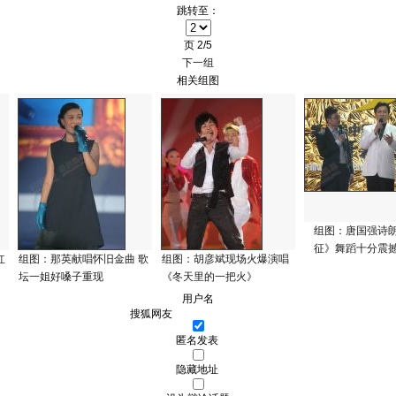
跳转至：
页
2/5
下一组
相关组图
组图：唐国强诗朗
征》舞蹈十分震
红
组图：那英献唱怀旧金曲 歌
组图：胡彦斌现场火爆演唱
坛一姐好嗓子重现
《冬天里的一把火》
用户名
匿名发表
隐藏地址