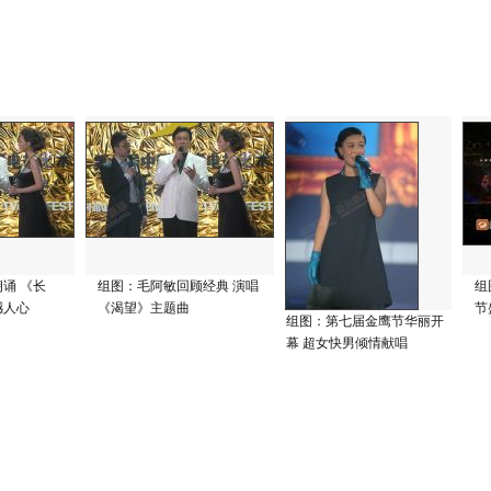
诵 《长
组图：毛阿敏回顾经典 演唱
组
撼人心
《渴望》主题曲
节
组图：第七届金鹰节华丽开
幕 超女快男倾情献唱