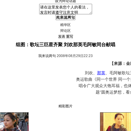
设为辩论话题
精华区
辩论区
组图：歌坛三巨星齐聚 刘欢那英毛阿敏同台献唱
我来说两句
2008年08月29日22:23
【来源：金
刘欢、
那英
、毛阿敏歌坛
奥运歌曲《同一个世界 同一
唱令广大观众大饱耳福，也
题“圆奥运梦想，看
精彩图片