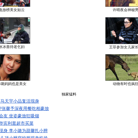
电放榜美女如云
许晴夜会神秘
冰冰善待老乞妇
王菲参加女儿家
小璐妈妈也是美女
动物有时也疯
独家猛料
 马天宇小品复活现身
?张馨予深夜用餐吃相豪放
会友 坐姿豪放狂吸烟
华宾利逛超市买菜
现身 李小璐为甜馨扎小辫