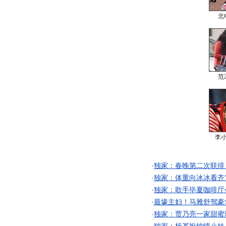
北
范
李
·
独家：春晚第二次联排
·
独家：体重向冰冰看齐
·
独家：歌手毕夏咖啡厅
·
最壕主妇！马雅舒驾豪
·
独家：贾乃亮一家甜蜜