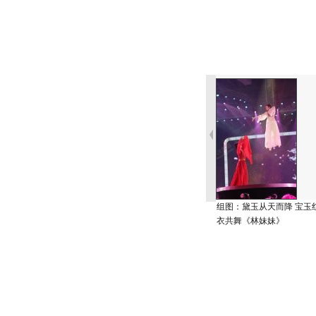
组图：黛玉从天而降 宝玉
衣共舞《林妹妹》