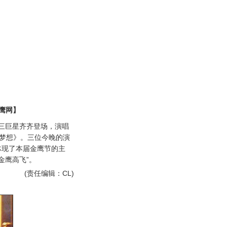
鹰网】
三巨星齐齐登场，演唱
个梦想》。三位今晚的演
体现了本届金鹰节的主
金鹰高飞”。
(责任编辑：CL)