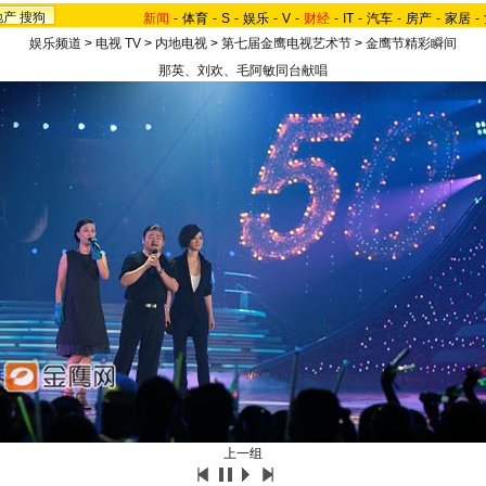
地产
搜狗
新闻
-
体育
-
S
-
娱乐
-
V
-
财经
-
IT
-
汽车
-
房产
-
家居
-
娱乐频道
>
电视 TV
>
内地电视
>
第七届金鹰电视艺术节
>
金鹰节精彩瞬间
那英、刘欢、毛阿敏同台献唱
上一组