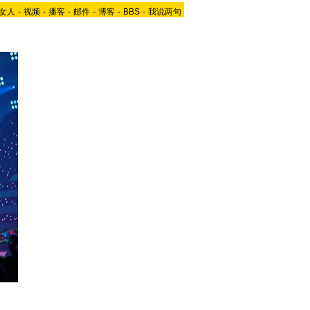
女人
-
视频
-
播客
-
邮件
-
博客
-
BBS
-
我说两句