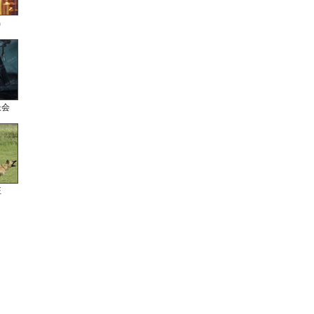
男
长会
狂