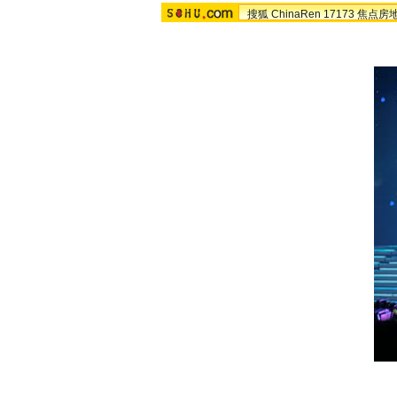
搜狐
ChinaRen
17173
焦点房