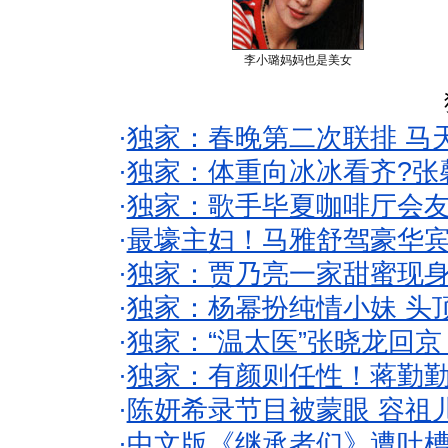
李小璐妈妈也是美女
·
独家：春晚第二次联排 马
·
独家：体重向冰冰看齐?张
·
独家：歌手毕夏咖啡厅会友
·
最壕主妇！马雅舒驾豪华
·
独家：贾乃亮一家甜蜜现身
·
独家：杨幂扮纯情小妹 头
·
独家：“温太医”张晓龙回京
·
独家：有颜则任性！蒋勤
·
陈妍希录节目被蒙眼 容祖
·
中文版《继承者们》遭吐槽