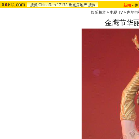
搜狐
ChinaRen
17173
焦点房地产
搜狗
新闻
-
体
娱乐频道
>
电视 TV
>
内地电
金鹰节华丽