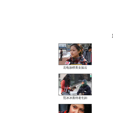
北电放榜美女如云
范冰冰善待老乞妇