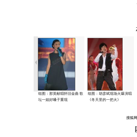
组图：那英献唱怀旧金曲 歌
组图：胡彦斌现场火爆演唱
坛一姐好嗓子重现
《冬天里的一把火》