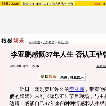
搜狐
ChinaRen
17173
焦点房地产
搜狗
新闻
-
体
娱乐频道
>
八卦频道
>
内地八卦
李亚鹏感慨37年人生 否认王菲曾
2008年08月29日15:16
[
我来说
来源：搜狐娱乐
近日，阔别荧屏许久的
李亚鹏
，带着他
俩的婚姻》来到《咏乐汇》节目现场，与主
边聊，畅谈自己37年来的种种情感和人生经