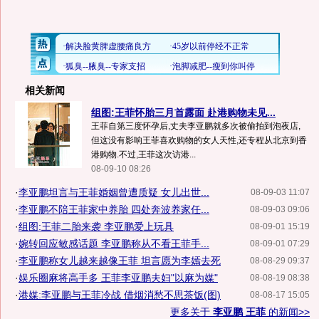
相关新闻
组图:王菲怀胎三月首露面 赴港购物未见...
王菲自第三度怀孕后,丈夫李亚鹏就多次被偷拍到泡夜店,
但这没有影响王菲喜欢购物的女人天性,还专程从北京到香
港购物.不过,王菲这次访港...
08-09-10 08:26
·
李亚鹏坦言与王菲婚姻曾遭质疑 女儿出世...
08-09-03 11:07
·
李亚鹏不陪王菲家中养胎 四处奔波养家任...
08-09-03 09:06
·
组图:王菲二胎来袭 李亚鹏爱上玩具
08-09-01 15:19
·
婉转回应敏感话题 李亚鹏称从不看王菲手...
08-09-01 07:29
·
李亚鹏称女儿越来越像王菲 坦言愿为李嫣去死
08-08-29 09:37
·
娱乐圈麻将高手多 王菲李亚鹏夫妇"以麻为媒"
08-08-19 08:38
·
港媒:李亚鹏与王菲冷战 借烟消愁不思茶饭(图)
08-08-17 15:05
更多关于
李亚鹏 王菲
的新闻>>