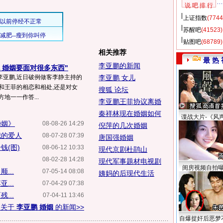
说 吧 排 行
上证指数
(7744
苏醒吧
(41523)
贴图吧
(68789)
相关推荐
最 热 
李亚鹏的新闻
 婚姻要面对很多东西"
李亚鹏,近日破例做客李静主持的
李亚鹏 女儿
和王菲的相恋和相处,还是对女
搜狐 论坛
地一一作答...
李亚鹏王菲协议离婚
秦祥林现在婚姻如何
谍战大片-《风
婚姻》
08-08-26 14:29
倪萍的几次婚姻
我的爱人
08-07-28 07:39
唐国强婚姻
钱(图)
08-06-12 10:33
现代京剧杜鹃山
08-02-28 14:28
现代军事题材电视剧
闺房视频自拍
...
07-05-14 08:08
姨妈的后现代生活
...
07-04-29 07:38
...
07-04-11 13:46
多关于
李亚鹏 婚姻
的新闻>>
自爆捉奸后恶梦