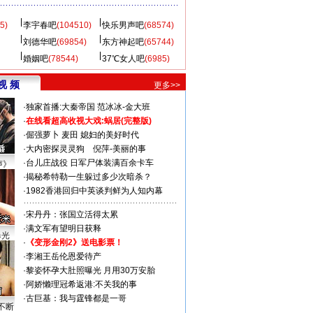
5)
李宇春吧
(104510)
快乐男声吧
(68574)
刘德华吧
(69854)
东方神起吧
(65744)
婚姻吧
(78544)
37℃女人吧
(6985)
视 频
更多>>
·
独家首播:大秦帝国
范冰冰-金大班
·
在线看超高收视大戏:
蜗居(完整版)
·
倔强萝卜
麦田
媳妇的美好时代
·
大内密探灵灵狗
倪萍-美丽的事
·
台儿庄战役 日军尸体装满百余卡车
声》
·
揭秘希特勒一生躲过多少次暗杀？
·
1982香港回归中英谈判鲜为人知内幕
·
宋丹丹：张国立活得太累
·
满文军有望明日获释
曝光
·
《变形金刚2》送电影票！
·
李湘王岳伦恩爱待产
·
黎姿怀孕大肚照曝光 月用30万安胎
·
阿娇懒理冠希返港:不关我的事
·
古巨基：我与霆锋都是一哥
不断