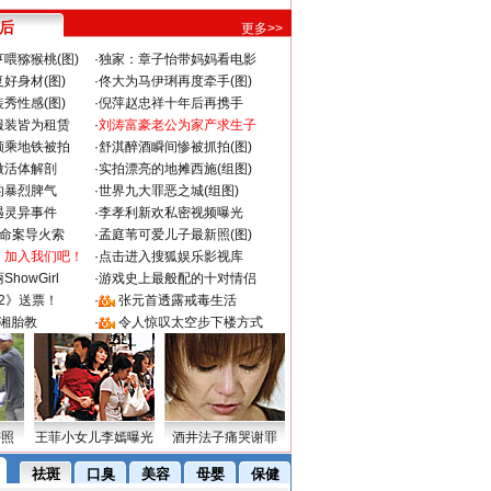
 后
更多>>
喂猕猴桃(图)
·
独家：章子怡带妈妈看电影
好身材(图)
·
佟大为马伊琍再度牵手(图)
秀性感(图)
·
倪萍赵忠祥十年后再携手
服装皆为租赁
·
刘涛富豪老公为家产求生子
颜乘地铁被拍
·
舒淇醉酒瞬间惨被抓拍(图)
做活体解剖
·
实拍漂亮的地摊西施(组图)
的暴烈脾气
·
世界九大罪恶之城(组图)
遇灵异事件
·
李孝利新欢私密视频曝光
成命案导火索
·
孟庭苇可爱儿子最新照(图)
：加入我们吧！
·
点击进入搜狐娱乐影视库
howGirl
·
游戏史上最般配的十对情侣
2》送票！
·
张元首透露戒毒生活
湘胎教
·
令人惊叹太空步下楼方式
密照
王菲小女儿李嫣曝光
酒井法子痛哭谢罪