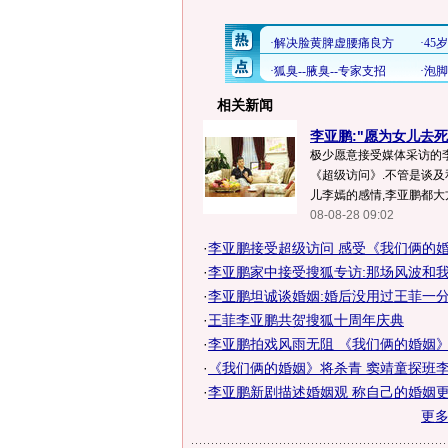
相关新闻
李亚鹏:"愿为女儿去死
极少愿意接受媒体采访的
《超级访问》.不管是谈及
儿李嫣的感情,李亚鹏都大方
08-08-28 09:02
·
李亚鹏接受超级访问 感受《我们俩的
·
李亚鹏家中接受搜狐专访:那场风波和
·
李亚鹏坦诚谈婚姻:婚后没用过王菲一分
·
王菲李亚鹏共贺搜狐十周年庆典
·
李亚鹏拍戏风雨无阻 《我们俩的婚姻》顺
·
《我们俩的婚姻》将杀青 窦靖童探班李亚
·
李亚鹏新剧描述婚姻观 称自己的婚姻更残
更