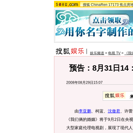
搜狐
ChinaRen
17173
焦点房
娱乐频道
>
电视 TV
>
《我
预告：8月31日1
2008年08月29日15:07
由
李亚鹏
、柯蓝、
沈傲君
、许蕾
《我们俩的婚姻》将于9月2日在央
大型家庭伦理电视剧，展现了现代人