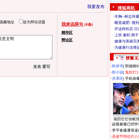
我要发布
搜狐商机
·
丰胸--林志玲
隐藏地址
设为辩论话题
·
睡觉减肥--瘦到
我来说两句
(4条)
·
开这样的店 日进
精华区
·
上班 兼职 两
辩论区
·
健康与美丽完
·
为健康行业撑
·
听评书
|
郭德纲
·
听小说
|
鬼吹灯1
·
共享区
|
手机病
揭田壮壮徐帆
·
赵薇被爆已经怀
·
李宇春爆遭母逼
·
圣诞节明信片八