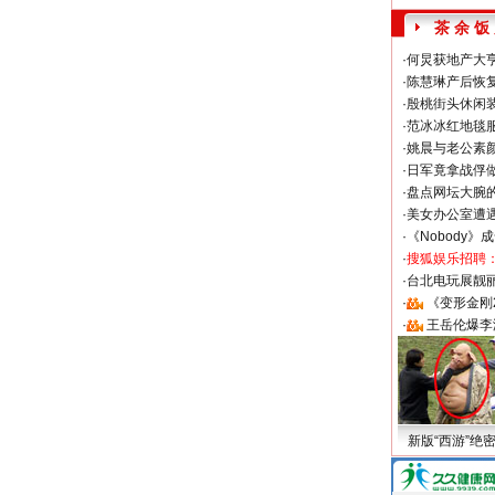
茶 余 饭
·
何炅获地产大亨
·
陈慧琳产后恢复
·
殷桃街头休闲装
·
范冰冰红地毯
·
姚晨与老公素
·
日军竟拿战俘
·
盘点网坛大腕
·
美女办公室遭
·
《Nobody》
·
搜狐娱乐招聘
·
台北电玩展靓丽S
·
《变形金刚
·
王岳伦爆李
新版“西游”绝