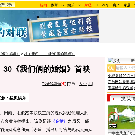
地产
搜狗
新闻
-
体育
-
S
-
娱乐
-
V
-
财经
-
IT
-
汽车
-
房产
-
家居
-
们俩的婚姻》
>
相关新闻——《我们俩的婚姻》
新
4：30《我们俩的婚姻》首映
央视质疑29岁市
石首网站被黑
篡
[
我来说两句
(4)
] [字号：
大
中
小
]
宋美龄牛奶洗澡
来源：搜狐娱乐
、田雨、毛俊杰等联袂主演的现代家庭伦理大剧
视八套黄金档播出。该剧是继
《金婚》
之后又一部
的婚姻观念和婚后矛盾，播出后将给与现代人婚姻
中学生乘直升机