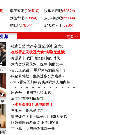
5)
李宇春吧
(104510)
快乐男声吧
(68574)
刘德华吧
(69854)
东方神起吧
(65744)
婚姻吧
(78544)
37℃女人吧
(6985)
视 频
更多>>
·
独家首播:大秦帝国
范冰冰-金大班
·
在线看超高收视大戏:
蜗居(完整版)
·
倔强萝卜
麦田
媳妇的美好时代
·
大内密探灵灵狗
倪萍-美丽的事
·
台儿庄战役 日军尸体装满百余卡车
声》
·
揭秘希特勒一生躲过多少次暗杀？
·
1982香港回归中英谈判鲜为人知内幕
·
宋丹丹：张国立活得太累
·
满文军有望明日获释
曝光
·
《变形金刚2》送电影票！
·
李湘王岳伦恩爱待产
·
黎姿怀孕大肚照曝光 月用30万安胎
·
阿娇懒理冠希返港:不关我的事
·
古巨基：我与霆锋都是一哥
不断