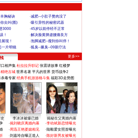
爆丰胸秘诀
·
减肥--小肚子赘肉没了
你尖叫(图)
·
吸引异性的秘密武器
3000
·
45岁以前停经不正常
不误！
·
解决脸黄脾虚腰痛良方
美展现！
·
泡脚减肥--瘦到你叫停！
起一片明镜
·
狐臭--腋臭--09新疗法
更多>>
对口相声集
杜拉拉升职记
张震讲故事
红楼梦
-精绝古城
世界名著
平凡的世界
货币战争2
毒杀毒专家
经典手机游游格斗集
福彩3D走势图
情史
李冰冰被爆已婚
揭秘生父离婚内幕
孕
·
揭刘晓庆离婚内幕
·
李幼斌新恋情曝光
婚
·
周迅王艳婆媳相见
·
陆毅爱女照首曝光
折
·
刘嘉玲自曝正造人
·
陈好新男友被曝光