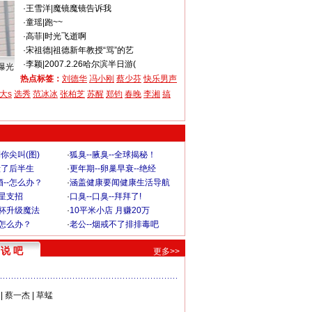
·
王雪洋
|
魔镜魔镜告诉我
·
童瑶
|
跑~~
·
高菲
|
时光飞逝啊
·
宋祖德
|
祖德新年教授“骂”的艺
·
李颖
|
2007.2.26哈尔滨半日游(
曝光
热点标签：
刘德华
冯小刚
蔡少芬
快乐男声
大s
选秀
范冰冰
张柏芝
苏醒
郑钧
春晚
李湘
搞
你尖叫(图)
·
狐臭--腋臭--全球揭秘！
毁了后半生
·
更年期--卵巢早衰--绝经
--怎么办？
·
涵盖健康要闻健康生活导航
明星支招
·
口臭--口臭--拜拜了!
罩杯升级魔法
·
10平米小店 月赚20万
-怎么办？
·
老公--烟戒不了排排毒吧
说 吧
更多>>
|
蔡一杰
|
草蜢