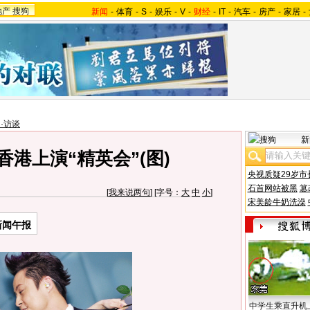
地产
搜狗
新闻
-
体育
-
S
-
娱乐
-
V
-
财经
-
IT
-
汽车
-
房产
-
家居
-
·访谈
新
港上演“精英会”(图)
央视质疑29岁市
石首网站被黑
篡
[
我来说两句
] [字号：
大
中
小
]
宋美龄牛奶洗澡
新闻午报
中学生乘直升机