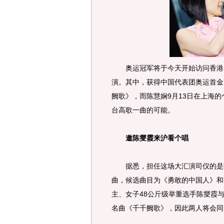
奥运冠军将于今天开始访问香港，
演。其中，获得中国代表团奥运首金
阙歌》，而陈慧娴9月13日在上海
台高歌一曲的可能。
邀陈燮霞来沪看个唱
据悉，担任这场大汇演司仪的是阿
曲，候选曲目为《勇敢的中国人》和
主、女子48公斤级举重选手陈燮霞
名曲《千千阙歌》，因此两人将会同