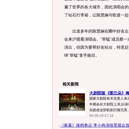
遍了世界的各大城市，因此演唱会的
了钻石行李箱，让陈慧娴与歌迷一起
出道多年的陈慧娴在圈中好友众多
会来沪观看演唱会。“草蜢”成员蔡
演出，但因为要帮好友站台，特意赶
绎“草蜢”拿手曲目。
相关新闻
大剧院版《图兰朵》梅开
国家大剧院有关负责人表示
年都会在大剧院上演,以保
实践使这部歌剧日臻完美..
08-08-29 07:18
·
《夜幕》接档奥运 李小冉演技受观众