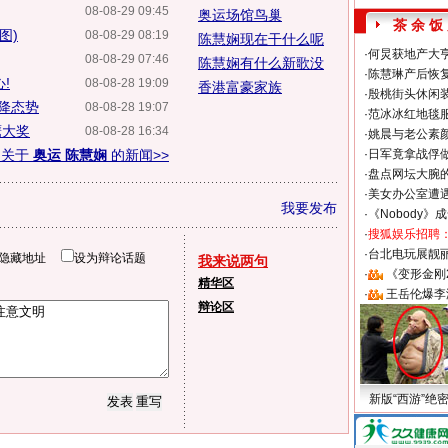
08-08-29 09:45
奥运场馆鸟巢
茶 余 饭
图)
08-08-29 08:19
陈慧娴现在干什么呢
·
何炅获地产大亨
08-08-29 07:46
陈慧娴有什么新歌没
·
陈慧琳产后恢复
!
08-08-28 19:09
香港富豪家族
·
殷桃街头休闲装
降态势
08-08-28 19:07
·
范冰冰红地毯
鹰大奖
08-08-28 16:34
·
姚晨与老公素
多关于
奥运 陈慧娴
的新闻>>
·
日军竟拿战俘
·
盘点网坛大腕
·
美女办公室遭
我要发布
·
《Nobody》
·
搜狐娱乐招聘
·
台北电玩展靓丽S
隐藏地址
设为辩论话题
我来说两句
·
《变形金刚
精华区
·
王岳伦爆李
辩论区
新版“西游”绝