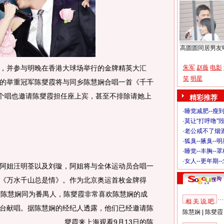
高圆圆同居男友
并参与明晚在香港大球场举行的金牌精英大汇
朱军
赵薇
电影
笑
明星
的举重冠军陈燮霞将与同乡陈慧娴合唱一首《千千
的个唱也邀请陈燮霞担任座上宾，甚至不排除请她上
精彩推荐
·
睡觉减肥--瘦到
·
莫让“打呼噜”
·
老公戒不了烟酒
·
狐臭--腋臭--
·
睡觉--丰胸--
·
女人--更年期-
姐汪明荃以及刘璇，阿姐将与全体运动员合唱一
《万水千山总是情》。作为北京奥运首枚金牌得
与陈慧娴同为番禺人，陈燮霞非常喜欢陈慧娴的成
相 关 说 吧
台献唱。
据陈慧娴的经纪人透露，他们已经邀请陈
陈慧娴
|
陈燮霞
燮霞来上海观看9月13日的陈