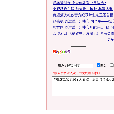
·
后奥运时代 京城何处置业是佳选?
·
央视秋晚主题"和为贵" "惊梦"奥运盛事(
·
奥运颁奖礼仪官方纪录片北京卫视首播
·
张嘉极:奥运后广州楼市 两个字——担心
·
韩世同:奥运后广州楼市可能会出T级下
·
众望所归 《福娃奥运漫游记》喜获金
更
用户：
匿名
*搜狗拼音输入法，中文处理专家>>