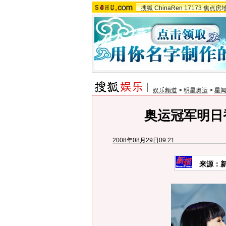
搜狐
ChinaRen
17173
焦点房
娱乐频道
>
明星奥运
>
星闻
奥运冠军明日香
2008年08月29日09:21
来源：