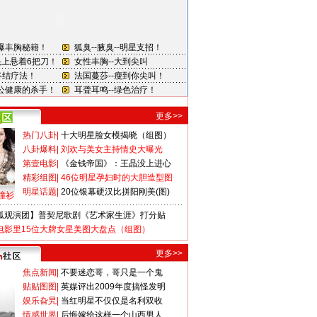
更多>>
热门八卦
|
十大明星脸女模揭晓（组图）
八卦爆料
|
刘欢与美女主持情史大曝光
第壹电影
|
《金钱帝国》：王晶没上进心
精彩组图
|
46位明星孕妇时的大胆造型图
明星话题
|
20位银幕硬汉比拼阳刚美(图)
撞衫
狐观演团】普契尼歌剧《艺术家生涯》打分贴
电影里15位大牌女星美图大盘点（组图）
更多>>
焦点新闻
|
不要迷恋哥，哥只是一个鬼
贴贴图图
|
英媒评出2009年度搞怪发明
娱乐旮旯
|
当红明星不仅仅是名利双收
情感世界
|
后悔嫁给这样一个山西男人