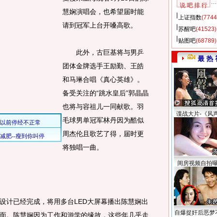
说 吧 排 行
慧娴演唱会，也希望届时能
上证指数
(7744
请到冠军上台开嗓高歌。
苏醒吧
(41523)
贴图吧
(68789)
此外，古巨基将与男乒
最 热 
团体金牌选手王励勤、王皓
和马琳合唱《真心英雄》。
备受关注的“跳水皇后”郭晶晶
也将与容祖儿一同献歌。羽
谍战大片-《风
毛球男单冠军林丹因为酷似
周杰伦且歌艺了得，届时更
将独唱一曲。
闺房视频自拍
计已经完成，将用多台LED大屏幕播出陈慧娴出
自爆捉奸后恶梦
面。陈慧娴因为工作和游学的缘故，这些年几乎走