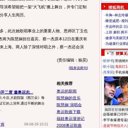
导演希望能把一架“大飞机”搬上舞台，并专门定制
搜狐商机
分享人生阅历。
·
丰胸--林志玲
·
睡觉减肥--瘦到
·
开这样的店 日进
，此次她歌唱事业上的重要人物、恩师区丁玉也
·
上班 兼职 两
·
健康与美丽完
一杰将为陈慧娴担任嘉宾。蔡一杰原本12日在重庆有
·
为健康行业撑
来上海。两人除了深情对唱之外，蔡一杰还会演
(责任编辑：杨昊)
·
听评书
|
郭德纲
·
听小说
|
鬼吹灯1
[
我来说两句
]
·
共享区
|
手机病
相关推荐
奥运的新闻
二度 邀奥运志...
,今后,大剧院版《图兰朵》每
陈慧娴的音乐
证它的上演率,通过不断的舞台
陈慧娴 演唱会
.
揭田壮壮徐帆
奥运歌曲下载
·
赵薇被爆已经怀
福娃奥运漫游记
·
李宇春爆遭母逼
首肯
08-08-29 10:21
2008奥运歌曲
·
圣诞节明信片八