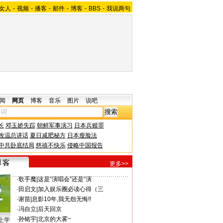
女人
-
视频
-
播客
-
邮件
-
博客
-
BBS
-
我说两句
闻
网页
博客
音乐
图片
说吧
长
邓玉娇失踪
朝鲜军事演习
日本兵赎罪
改温总讲话
夏日减肥秘方
日本瘦脸法
中共卧底结局
慈禧不快乐
侵略中国报告
更多>>
·
歌手魔
|
这是“演唱会”还是“演
·
田启文
|
加入娱乐圈必读心得（三
·
谢苗
|
息影10年,我无怨无悔!!
·
冯自立
|
后天回京
·
孙铭宇
|
北京的大雾~
上学