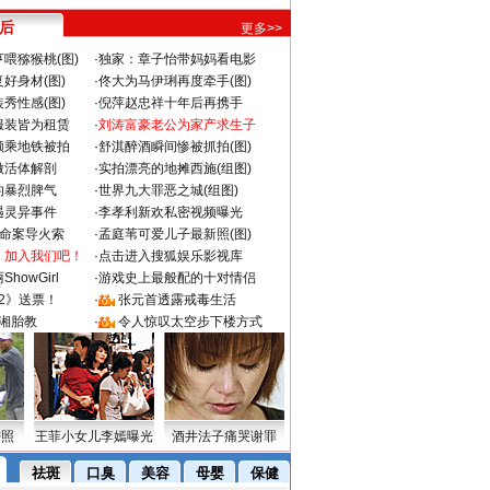
 后
更多>>
喂猕猴桃(图)
·
独家：章子怡带妈妈看电影
好身材(图)
·
佟大为马伊琍再度牵手(图)
秀性感(图)
·
倪萍赵忠祥十年后再携手
服装皆为租赁
·
刘涛富豪老公为家产求生子
颜乘地铁被拍
·
舒淇醉酒瞬间惨被抓拍(图)
做活体解剖
·
实拍漂亮的地摊西施(组图)
的暴烈脾气
·
世界九大罪恶之城(组图)
遇灵异事件
·
李孝利新欢私密视频曝光
成命案导火索
·
孟庭苇可爱儿子最新照(图)
：加入我们吧！
·
点击进入搜狐娱乐影视库
howGirl
·
游戏史上最般配的十对情侣
2》送票！
·
张元首透露戒毒生活
湘胎教
·
令人惊叹太空步下楼方式
密照
王菲小女儿李嫣曝光
酒井法子痛哭谢罪