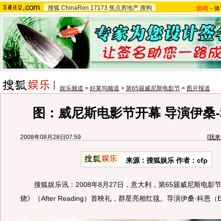
搜狐
ChinaRen
17173
焦点房地产
搜狗
新闻
-
体
娱乐频道
>
好莱坞频道
>
第65届威尼斯电影节
>
图片报道
图：威尼斯电影节开幕 导演伊桑
2008年08月28日07:59
[
我来
来源：搜狐娱乐 作者：cfp
搜狐娱乐讯：2008年8月27日，意大利，第65届威尼斯电影
烧》（After Reading）首映礼，群星亮相红毯。导演伊桑·科恩（Et