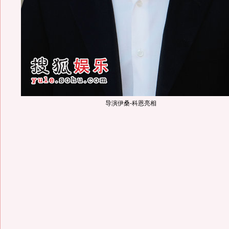
导演伊桑-科恩亮相