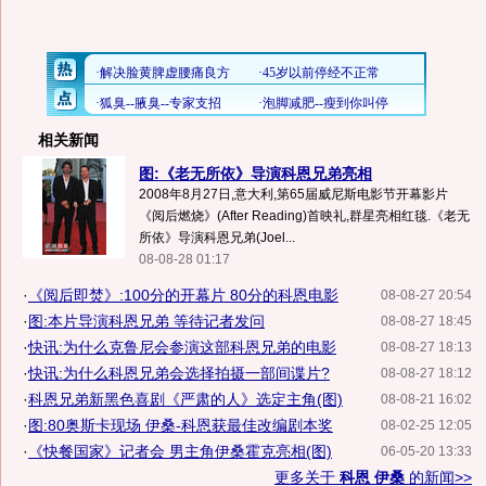
相关新闻
图:《老无所依》导演科恩兄弟亮相
2008年8月27日,意大利,第65届威尼斯电影节开幕影片
《阅后燃烧》(After Reading)首映礼,群星亮相红毯.《老无
所依》导演科恩兄弟(Joel...
08-08-28 01:17
·
《阅后即焚》:100分的开幕片 80分的科恩电影
08-08-27 20:54
·
图:本片导演科恩兄弟 等待记者发问
08-08-27 18:45
·
快讯:为什么克鲁尼会参演这部科恩兄弟的电影
08-08-27 18:13
·
快讯:为什么科恩兄弟会选择拍摄一部间谍片?
08-08-27 18:12
·
科恩兄弟新黑色喜剧《严肃的人》选定主角(图)
08-08-21 16:02
·
图:80奥斯卡现场 伊桑-科恩获最佳改编剧本奖
08-02-25 12:05
·
《快餐国家》记者会 男主角伊桑霍克亮相(图)
06-05-20 13:33
更多关于
科恩 伊桑
的新闻>>