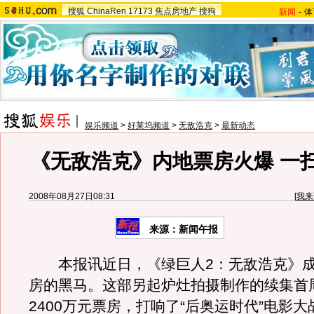
搜狐
ChinaRen
17173
焦点房地产
搜狗
新闻
-
体
娱乐频道
>
好莱坞频道
>
无敌浩克
>
最新动态
《无敌浩克》内地票房火爆 一
2008年08月27日08:31
[
我来
来源：新闻午报
本报讯近日，《绿巨人2：无敌浩克》成
房的黑马。这部另起炉灶拍摄制作的续集首
2400万元票房，打响了“后奥运时代”电影大