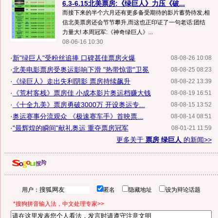
6.3-6.15北美票房:《绿巨人》力压《破...
而接下来的半个六月还有更多备受期待的影片蓄势待发,相
信北美票房还会节节攀升,而这也正印证了一句老话:团结
力量大! 本周冠军:《神奇绿巨人》...
08-06-16 10:30
·
新"绿巨人"受粉丝追捧 口碑甚佳票房火爆
08-08-26 10:08
·
北美电影票房受奥运影响下滑 "热带惊雷"卫冕
08-08-25 08:23
·
《绿巨人》走出失利阴影 票房持续飙升
08-08-22 13:39
·
《荒村客栈》票房佳 小成本影片奥运档赚大钱
08-08-19 16:51
·
《十全九美》票房勇破3000万 开设奥运专...
08-08-15 13:52
·
奥运赛事分流观众 《极速赛车手》首映票...
08-08-14 08:51
·
"最辉煌的瞬间"献礼奥运 重夺票房冠军
08-01-21 11:59
更多关于
票房 绿巨人
的新闻>>
用户：
匿名
隐藏地址
设为辩论话题
*搜狗拼音输入法，中文处理专家>>