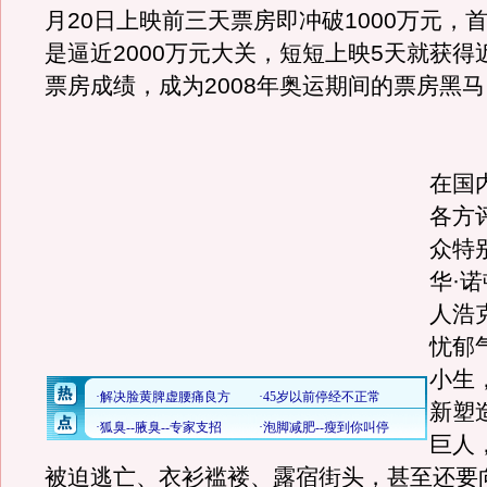
月20日上映前三天票房即冲破1000万元，
是逼近2000万元大关，短短上映5天就获得近
票房成绩，成为2008年奥运期间的票房黑马
《
在国
各方
众特
华·
人浩
忧郁
小生
新塑
巨人
被迫逃亡、衣衫褴褛、露宿街头，甚至还要