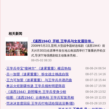
相关新闻
《滇西1944》开机 王学兵与女友眉目传...
2008年5月2日,昆明,大型战争题材连续剧《滇西1944》前
天(4月30日)在原事件发生地云南滇西举行了隆重的开机仪
式,导演宁海强携剧组主创集体亮相...
08-05-02 08:33
·
王学兵夺宝"搜神方" 《迷雾重重》横店热拍
08-08-24 06:54
·
吕一加盟《迷雾重重》 扮女战士挑战自我
08-07-21 14:16
·
王力可加盟《迷雾重重》 与王学兵共谱恋曲
08-07-18 15:44
·
奥运火炬新疆传递 王学兵领衔明星阵容
08-06-17 15:56
·
《滇西1944》剧照曝光 王学兵变身少校
08-04-29 13:52
·
组图:《滇西1944》云南热拍 王学兵军装亮相
08-04-10 11:03
·
范冰冰首度回应:王学兵打电话给我说没事(图)
08-03-28 10:23