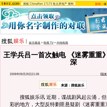
搜狐
ChinaRen
17173
焦点房地产
搜狗
新闻
-
体
娱乐频道
>
电视 TV
>
内地电视
王学兵吕一首次触电 《迷雾重重
深
2008年08月26日21:08
[
我来
来源：搜狐娱乐
搜狐娱乐讯 近期，谍战剧风起云涌，但
彩的地方，大型反特剿匪悬疑剧《迷雾重重