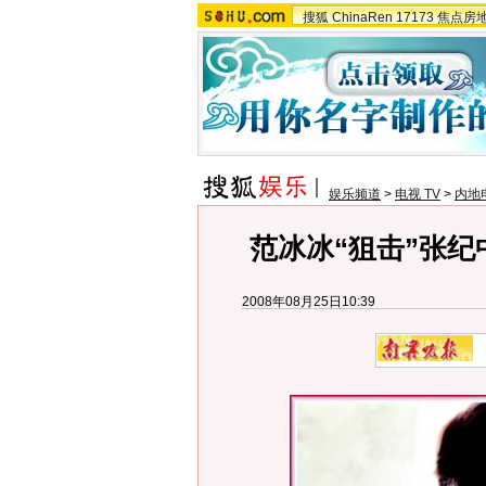
搜狐
ChinaRen
17173
焦点房
娱乐频道
>
电视 TV
>
内地
范冰冰“狙击”张纪
2008年08月25日10:39