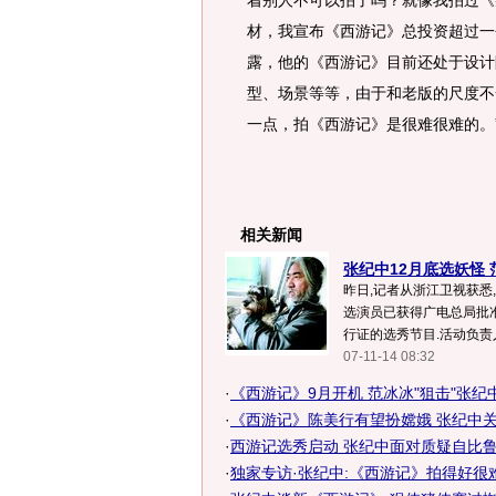
着别人不可以拍了吗？就像我拍过《
材，我宣布《西游记》总投资超过一
露，他的《西游记》目前还处于设计
型、场景等等，由于和老版的尺度不
一点，拍《西游记》是很难很难的。
相关新闻
张纪中12月底选妖怪
昨日,记者从浙江卫视获悉
选演员已获得广电总局批准
行证的选秀节目.活动负责人
07-11-14 08:32
·
《西游记》9月开机 范冰冰"狙击"张纪中
·
《西游记》陈美行有望扮嫦娥 张纪中
·
西游记选秀启动 张纪中面对质疑自比鲁
·
独家专访·张纪中:《西游记》拍得好很