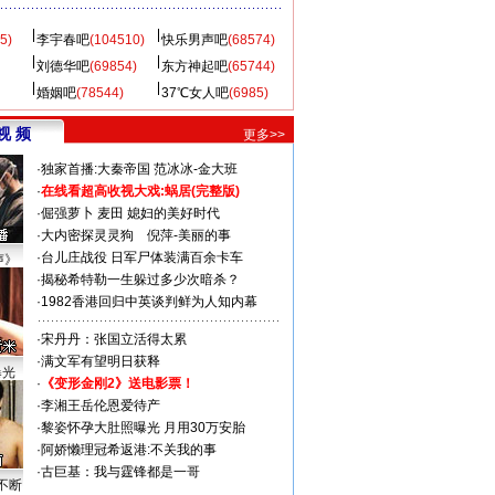
5)
李宇春吧
(104510)
快乐男声吧
(68574)
刘德华吧
(69854)
东方神起吧
(65744)
婚姻吧
(78544)
37℃女人吧
(6985)
视 频
更多>>
·
独家首播:大秦帝国
范冰冰-金大班
·
在线看超高收视大戏:
蜗居(完整版)
·
倔强萝卜
麦田
媳妇的美好时代
·
大内密探灵灵狗
倪萍-美丽的事
·
台儿庄战役 日军尸体装满百余卡车
声》
·
揭秘希特勒一生躲过多少次暗杀？
·
1982香港回归中英谈判鲜为人知内幕
·
宋丹丹：张国立活得太累
·
满文军有望明日获释
曝光
·
《变形金刚2》送电影票！
·
李湘王岳伦恩爱待产
·
黎姿怀孕大肚照曝光 月用30万安胎
·
阿娇懒理冠希返港:不关我的事
·
古巨基：我与霆锋都是一哥
不断