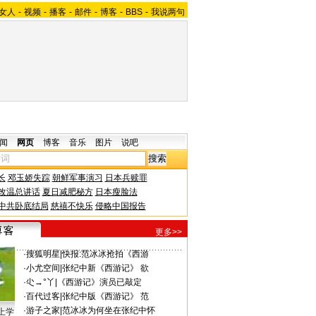
女人
-
视频
-
播客
-
邮件
-
博客
-
BBS
-
我说两句
闻
网页
博客
音乐
图片
说吧
长
邓玉娇失踪
朝鲜军事演习
日本兵赎罪
改温总讲话
夏日减肥秘方
日本瘦脸法
中共卧底结局
慈禧不快乐
侵略中国报告
更多>>
·
搜狐明星
|
快报:范冰冰抢拍《西游
·
小尤空间
|
张纪中新《西游记》 欲
·
尐→°丫
|
《西游记》演员已敲定
·
百代过客
|
张纪中版《西游记》 范
·
游子之家
|
范冰冰为何坐在张纪中怀
上学