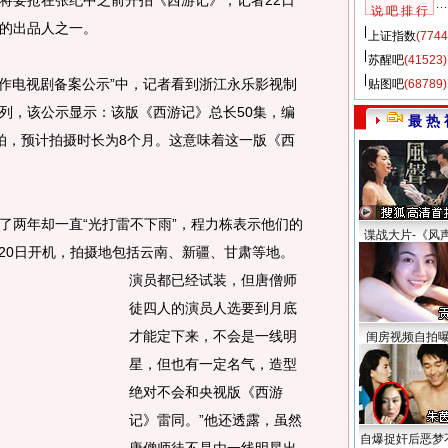
要抢在张纪中之前开拍《西游记》，记者22日
说 吧 排 行
的出品人之一。
上证指数
(7744
苏醒吧
(41523)
作电视剧备案公示”中，记者看到浙江永乐影视制
贴图吧
(68789)
列，该公示显示：该版《西游记》总长50集，编
最 热 
拍，预计拍摄时长为8个月。这意味着这一版《西
两年却一直“光打雷不下雨”，程力栋表示他们的
谍战大片-《风
月20日开机，拍摄地包括云南、新疆、甘肃等地。
演员都已经试装，但唐僧师
徒四人的演员人选要到月底
才能定下来，不会是一线明
闺房视频自拍
星，但也有一定名气，造型
绝对不会和央视版《西游
记》雷同。”他还透露，虽然
自爆捉奸后恶梦