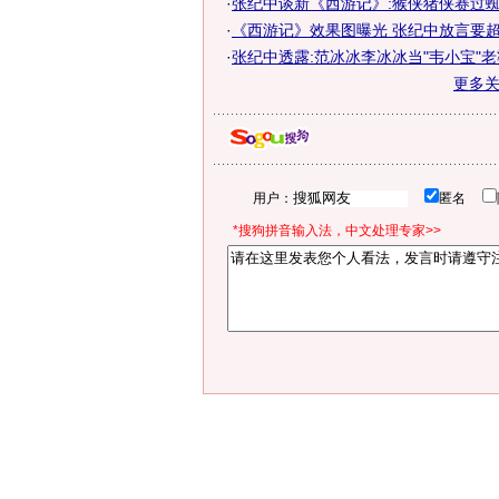
·
张纪中谈新《西游记》:猴侠猪侠赛过
·
《西游记》效果图曝光 张纪中放言要
·
张纪中透露:范冰冰李冰冰当"韦小宝"老婆(
更多
用户：
匿名
*搜狗拼音输入法，中文处理专家>>