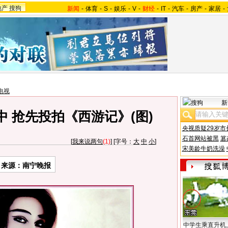
地产
搜狗
新闻
-
体育
-
S
-
娱乐
-
V
-
财经
-
IT
-
汽车
-
房产
-
家居
-
电视
新
中 抢先投拍《西游记》(图)
央视质疑29岁市
石首网站被黑
篡
[
我来说两句
(1)
] [字号：
大
中
小
]
宋美龄牛奶洗澡
来源：南宁晚报
中学生乘直升机