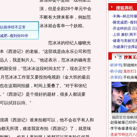
唐僧师徒不是由一线明星出
搜狐商机
演，但是全剧28个单元中会
·
丰胸--林志玲
不断有大牌来客串，例如范
·
睡觉减肥--瘦到
冰冰就会客串一个妖精。
·
开这样的店 日进
·
上班 兼职 两
·
健康与美丽完
范冰冰的经纪人穆晓光
·
为健康行业撑
本《西游记》的老板。“这部戏是由永乐公司和范
品人，我是制片人。”他还表示，范冰冰的确有意
·
听评书
|
郭德纲
档期安排，“范冰冰这段时间太忙了，现在正忙于
·
听小说
|
鬼吹灯1
1月范冰冰工作室又要投拍电视剧《金大班的最后
·
共享区
|
手机病
也在这期间拍摄，时间上重叠了。”对于和张纪
意，“《西游记》是个很好的题材，很多人都说要
可以拭目以待。”
揭田壮壮徐帆
调《西游记》谁来拍都可以，他不会在乎有人和
·
赵薇被爆已经怀
拍都无所谓，难道我宣布拍《西游记》了，就意味
·
李宇春爆遭母逼
·
圣诞节明信片八