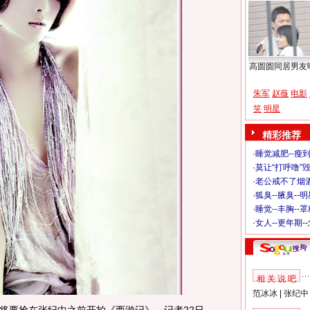
高圆圆同居男友
朱军
赵薇
电影
笑
明星
精彩推荐
·
睡觉减肥--瘦到
·
莫让“打呼噜”
·
老公戒不了烟酒
·
狐臭--腋臭--
·
睡觉--丰胸--
·
女人--更年期-
相 关 说 吧
范冰冰
|
张纪中