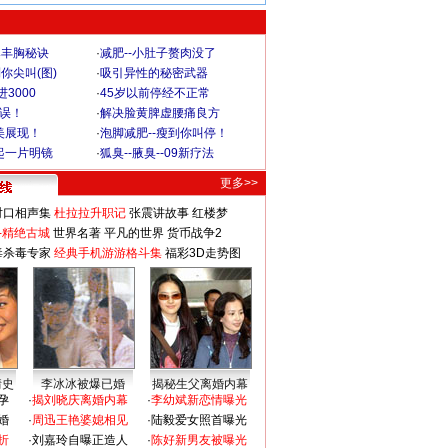
爆丰胸秘诀
·
减肥--小肚子赘肉没了
你尖叫(图)
·
吸引异性的秘密武器
3000
·
45岁以前停经不正常
不误！
·
解决脸黄脾虚腰痛良方
美展现！
·
泡脚减肥--瘦到你叫停！
起一片明镜
·
狐臭--腋臭--09新疗法
更多>>
对口相声集
杜拉拉升职记
张震讲故事
红楼梦
-精绝古城
世界名著
平凡的世界
货币战争2
毒杀毒专家
经典手机游游格斗集
福彩3D走势图
情史
李冰冰被爆已婚
揭秘生父离婚内幕
孕
·
揭刘晓庆离婚内幕
·
李幼斌新恋情曝光
婚
·
周迅王艳婆媳相见
·
陆毅爱女照首曝光
折
·
刘嘉玲自曝正造人
·
陈好新男友被曝光