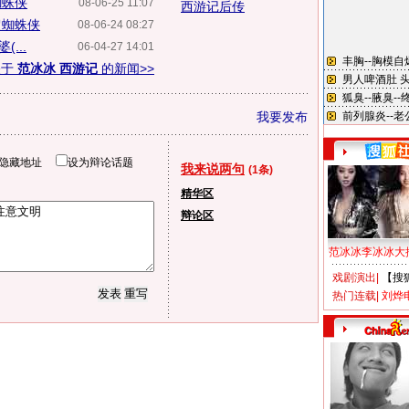
蜘蛛侠
08-06-25 11:07
西游记后传
超蜘蛛侠
08-06-24 08:27
...
06-04-27 14:01
关于
范冰冰 西游记
的新闻>>
我要发布
隐藏地址
设为辩论话题
我来说两句
(1条)
精华区
辩论区
范冰冰李冰冰大
戏剧演出
|
【搜
热门连载
|
刘烨