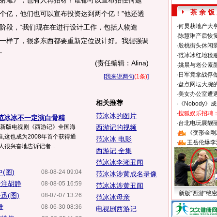
射雕》，也有人再拍呀！谁都可以宣布拍任何题
茶 余 饭
个亿，他们也可以宣布投资达到两个亿！”他还透
·
何炅获地产大亨
阶段，“我们现在在进行设计工作，包括人物造
·
陈慧琳产后恢复
一样了，很多东西都要重新定位设计好。我想强调
·
殷桃街头休闲装
”
·
范冰冰红地毯
(责任编辑：Alina)
·
姚晨与老公素
·
日军竟拿战俘
[
我来说两句
(1条)
]
·
盘点网坛大腕
·
美女办公室遭
相关推荐
·
《Nobody》
·
搜狐娱乐招聘
范冰冰的图片
 范冰冰不一定演白骨精
·
台北电玩展靓丽S
,新版电视剧《西游记》全国海
西游记的视频
·
《变形金刚
,这也成为2008年首个获得通
范冰冰 电影
·
王岳伦爆李
很兴奋地告诉记者...
西游记 全集
范冰冰李湘丑闻
(图)
08-08-24 09:04
范冰冰涉黄成名录像
关注胡静
08-08-05 16:59
范冰冰涉黄丑闻
新版“西游”绝
迅(图)
08-07-07 13:26
范冰冰母亲
难
08-06-30 08:36
电视剧西游记