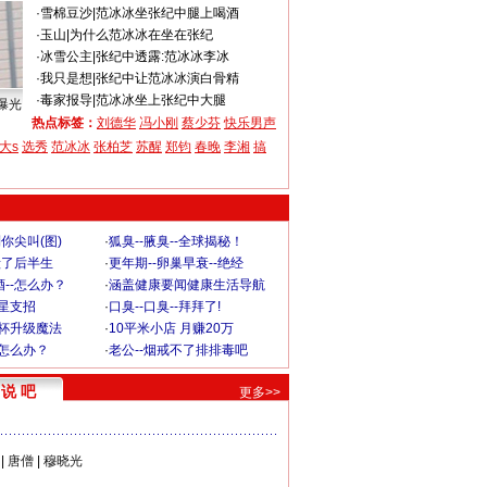
·
雪棉豆沙
|
范冰冰坐张纪中腿上喝酒
·
玉山
|
为什么范冰冰在坐在张纪
·
冰雪公主
|
张纪中透露:范冰冰李冰
·
我只是想
|
张纪中让范冰冰演白骨精
·
毒家报导
|
范冰冰坐上张纪中大腿
曝光
热点标签：
刘德华
冯小刚
蔡少芬
快乐男声
大s
选秀
范冰冰
张柏芝
苏醒
郑钧
春晚
李湘
搞
你尖叫(图)
·
狐臭--腋臭--全球揭秘！
毁了后半生
·
更年期--卵巢早衰--绝经
--怎么办？
·
涵盖健康要闻健康生活导航
明星支招
·
口臭--口臭--拜拜了!
罩杯升级魔法
·
10平米小店 月赚20万
-怎么办？
·
老公--烟戒不了排排毒吧
说 吧
更多>>
|
唐僧
|
穆晓光