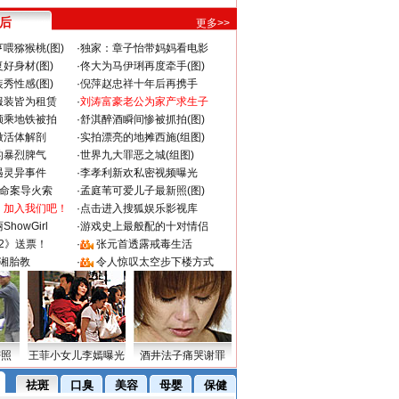
 后
更多>>
喂猕猴桃(图)
·
独家：章子怡带妈妈看电影
好身材(图)
·
佟大为马伊琍再度牵手(图)
秀性感(图)
·
倪萍赵忠祥十年后再携手
服装皆为租赁
·
刘涛富豪老公为家产求生子
颜乘地铁被拍
·
舒淇醉酒瞬间惨被抓拍(图)
做活体解剖
·
实拍漂亮的地摊西施(组图)
的暴烈脾气
·
世界九大罪恶之城(组图)
遇灵异事件
·
李孝利新欢私密视频曝光
成命案导火索
·
孟庭苇可爱儿子最新照(图)
：加入我们吧！
·
点击进入搜狐娱乐影视库
howGirl
·
游戏史上最般配的十对情侣
2》送票！
·
张元首透露戒毒生活
湘胎教
·
令人惊叹太空步下楼方式
密照
王菲小女儿李嫣曝光
酒井法子痛哭谢罪