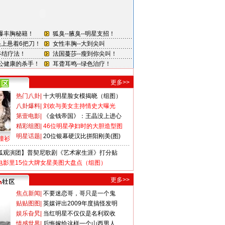
更多>>
热门八卦
|
十大明星脸女模揭晓（组图）
八卦爆料
|
刘欢与美女主持情史大曝光
第壹电影
|
《金钱帝国》：王晶没上进心
精彩组图
|
46位明星孕妇时的大胆造型图
明星话题
|
20位银幕硬汉比拼阳刚美(图)
撞衫
狐观演团】普契尼歌剧《艺术家生涯》打分贴
电影里15位大牌女星美图大盘点（组图）
更多>>
焦点新闻
|
不要迷恋哥，哥只是一个鬼
贴贴图图
|
英媒评出2009年度搞怪发明
娱乐旮旯
|
当红明星不仅仅是名利双收
情感世界
|
后悔嫁给这样一个山西男人