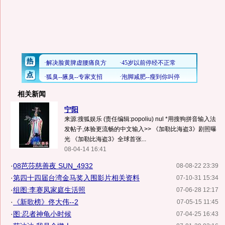
相关新闻
宁阳
来源:搜狐娱乐 (责任编辑:popoliu) nul *用搜狗拼音输入法
发帖子,体验更流畅的中文输入>> 《加勒比海盗3》剧照曝
光 《加勒比海盗3》全球首张...
08-04-14 16:41
·
08芭莎慈善夜 SUN_4932
08-08-22 23:39
·
第四十四届台湾金马奖入围影片相关资料
07-10-31 15:34
·
组图:李赛凤家庭生活照
07-06-28 12:17
·
《新歌榜》佟大伟--2
07-05-15 11:45
·
图:忍者神龟小时候
07-04-25 16:43