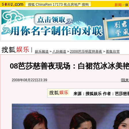
搜狐
ChinaRen
17173
焦点房地产
搜狗
新闻
-
体
娱乐频道
>
八卦频道
>
2008芭莎明星慈善夜
>
图集欣赏
08芭莎慈善夜现场：白裙范冰冰美
2008年08月22日23:39
[
我来
来源：搜狐娱乐 作者：芭莎慈