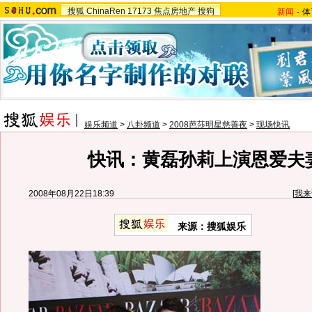
搜狐
ChinaRen
17173
焦点房地产
搜狗
新闻
-
体
娱乐频道
>
八卦频道
>
2008芭莎明星慈善夜
>
现场快讯
快讯：黄磊孙莉上演恩爱夫
2008年08月22日18:39
[
我来
来源：搜狐娱乐