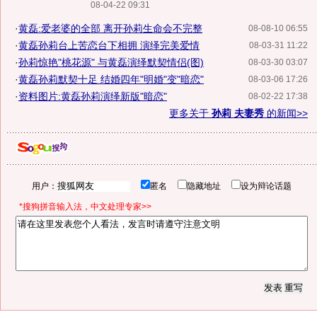
08-04-22 09:31
·
黄磊:爱老婆的全部 离开孙莉生命会不完整
08-08-10 06:55
·
黄磊孙莉台上苦恋台下相拥 演绎完美爱情
08-03-31 11:22
·
孙莉惊艳"桃花源" 与黄磊演绎默契情侣(图)
08-03-30 03:07
·
黄磊孙莉默契十足 结婚四年"明婚"变"暗恋"
08-03-06 17:26
·
资料图片:黄磊孙莉演绎新版"暗恋"
08-02-22 17:38
更多关于
孙莉 夫妻秀
的新闻>>
用户：
匿名
隐藏地址
设为辩论话题
*搜狗拼音输入法，中文处理专家>>