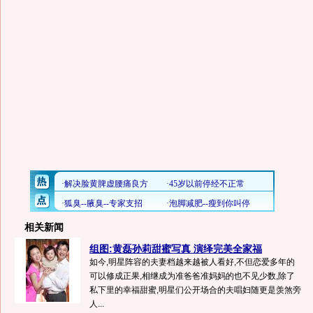
相关新闻
组图:黄磊孙莉甜蜜写真 演绎完美全家福
如今,明星阵容的夫妻档越来越被人看好,不但恋爱多年的
可以修成正果,相继成为准爸爸准妈妈的也不见少数,除了
私下里的幸福甜蜜,明星们公开场合的夫唱妇随更是羡煞旁
人...