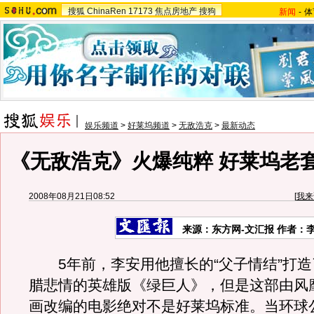
搜狐
ChinaRen
17173
焦点房地产
搜狗
新闻
-
体
娱乐频道
>
好莱坞频道
>
无敌浩克
>
最新动态
《无敌浩克》火爆纯粹 好莱坞老
2008年08月21日08:52
[
我来
来源：东方网-文汇报 作者：
5年前，李安用他擅长的“父子情结”打造
腊悲情的英雄版《绿巨人》，但是这部由风靡
画改编的电影绝对不是好莱坞标准。当环球