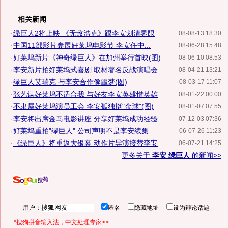
相关新闻
·
绿巨人2将上映 《无敌浩克》跟李安划清界限
08-08-13 18:30
·
中国11部影片参展好莱坞电影节 李安任中...
08-06-28 15:48
·
好莱坞新片《神奇绿巨人》在加州举行首映(图)
08-06-10 08:53
·
李安新片拍好莱坞式喜剧 取材著名反战演唱会
08-04-21 13:21
·
绿巨人艾瑞克:与李安合作像噩梦(图)
08-03-17 11:07
·
张艺谋好莱坞不适合我 与好友李安英雄惜英雄
08-01-22 00:00
·
不隶属好莱坞演员工会 李安孤独挺"金球"(图)
08-01-07 07:55
·
李安将出席金马电影讲座 分享好莱坞成功经验
07-12-03 07:36
·
好莱坞重拍"绿巨人" 公司声明不是李安续集
06-07-26 11:23
·
《绿巨人》将重返大银幕 动作片导演接替李安
06-07-21 14:25
更多关于
李安 绿巨人
的新闻>>
用户：
匿名
隐藏地址
设为辩论话题
*搜狗拼音输入法，中文处理专家>>