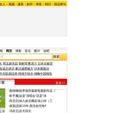
女人
-
视频
-
播客
-
邮件
-
博客
-
BBS
-
我说两句
闻
网页
博客
音乐
图片
说吧
长
邓玉娇失踪
朝鲜军事演习
日本兵赎罪
改温总讲话
夏日减肥秘方
日本瘦脸法
中共卧底结局
慈禧不快乐
侵略中国报告
更多>>
·
南得糊涂
|
李保田最新电视剧作品《
·
歌手魔
|
这是“演唱会”还是“演
·
田启文
|
加入娱乐圈必读心得（三
·
谢苗
|
息影10年,我无怨无悔!!
·
冯自立
|
后天回京
上学