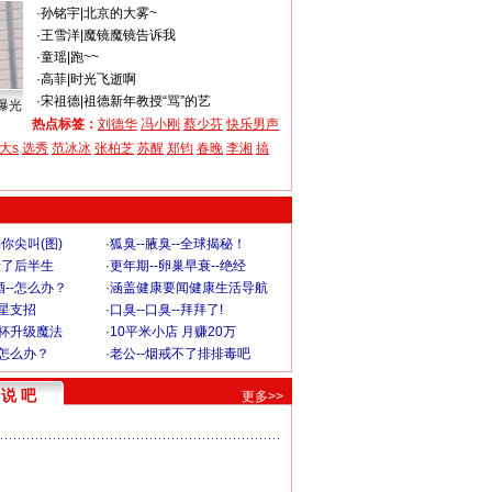
·
孙铭宇
|
北京的大雾~
·
王雪洋
|
魔镜魔镜告诉我
·
童瑶
|
跑~~
·
高菲
|
时光飞逝啊
·
宋祖德
|
祖德新年教授“骂”的艺
曝光
热点标签：
刘德华
冯小刚
蔡少芬
快乐男声
大s
选秀
范冰冰
张柏芝
苏醒
郑钧
春晚
李湘
搞
你尖叫(图)
·
狐臭--腋臭--全球揭秘！
毁了后半生
·
更年期--卵巢早衰--绝经
--怎么办？
·
涵盖健康要闻健康生活导航
明星支招
·
口臭--口臭--拜拜了!
罩杯升级魔法
·
10平米小店 月赚20万
-怎么办？
·
老公--烟戒不了排排毒吧
说 吧
更多>>