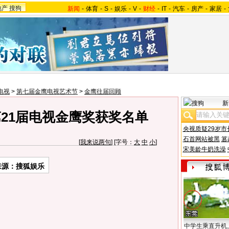
地产
搜狗
新闻
-
体育
-
S
-
娱乐
-
V
-
财经
-
IT
-
汽车
-
房产
-
家居
-
电视
>
第七届金鹰电视艺术节
>
金鹰往届回顾
新
21届电视金鹰奖获奖名单
央视质疑29岁市
石首网站被黑
篡
[
我来说两句
] [字号：
大
中
小
]
宋美龄牛奶洗澡
来源：搜狐娱乐
中学生乘直升机