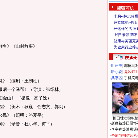
搜狐商机
·
丰胸--林志玲
·
睡觉减肥--瘦到
·
开这样的店 日进
·
上班 兼职 两
·
健康与美丽完
鲤鱼》《山村故事》
·
为健康行业撑
·
听评书
|
郭德纲
·
听小说
|
鬼吹灯1
·
共享区
|
手机病
良》（编剧：王朝柱）
后一个马帮》（导演：张绍林）
金山》 （摄像：高子逸）
》（美术：耿巍、任志文、郭剑）
公民》（照明：骆夏平）
揭田壮壮徐帆
·
赵薇被爆已经怀
》（录音：杜小华、何平）
·
李宇春爆遭母逼
·
圣诞节明信片八