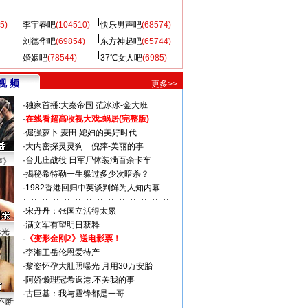
5)
李宇春吧
(104510)
快乐男声吧
(68574)
刘德华吧
(69854)
东方神起吧
(65744)
婚姻吧
(78544)
37℃女人吧
(6985)
视 频
更多>>
·
独家首播:大秦帝国
范冰冰-金大班
·
在线看超高收视大戏:
蜗居(完整版)
·
倔强萝卜
麦田
媳妇的美好时代
·
大内密探灵灵狗
倪萍-美丽的事
·
台儿庄战役 日军尸体装满百余卡车
声》
·
揭秘希特勒一生躲过多少次暗杀？
·
1982香港回归中英谈判鲜为人知内幕
·
宋丹丹：张国立活得太累
·
满文军有望明日获释
曝光
·
《变形金刚2》送电影票！
·
李湘王岳伦恩爱待产
·
黎姿怀孕大肚照曝光 月用30万安胎
·
阿娇懒理冠希返港:不关我的事
·
古巨基：我与霆锋都是一哥
不断