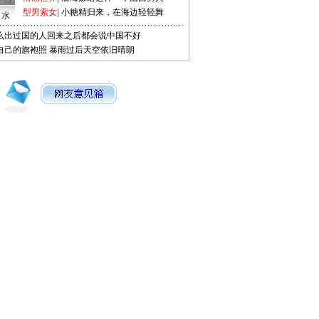
型男索女
|
小糖精归来，在海边轻轻舞
口水
么出过国的人回来之后都会说中国不好
自己的旗袍照
暴雨过后天空依旧晴朗