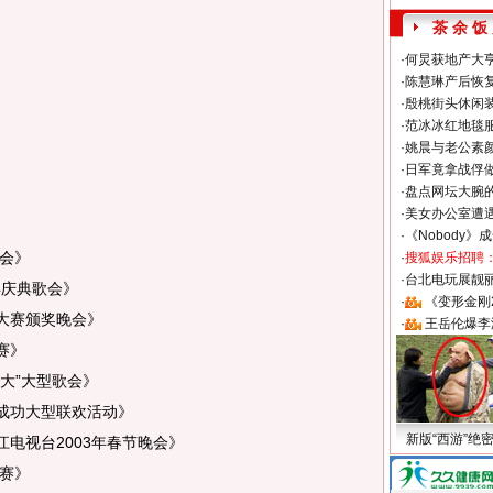
茶 余 饭
·
何炅获地产大亨
·
陈慧琳产后恢复
·
殷桃街头休闲装
·
范冰冰红地毯
·
姚晨与老公素
·
日军竟拿战俘
·
盘点网坛大腕
·
美女办公室遭
·
《Nobody》
晚会》
·
搜狐娱乐招聘
·
台北电玩展靓丽S
年庆典歌会》
·
《变形金刚
大赛颁奖晚会》
·
王岳伦爆李
赛》
大”大型歌会》
成功大型联欢活动》
新版“西游”绝
电视台2003年春节晚会》
大赛》