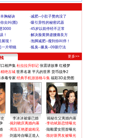
爆丰胸秘诀
·
减肥--小肚子赘肉没了
你尖叫(图)
·
吸引异性的秘密武器
3000
·
45岁以前停经不正常
不误！
·
解决脸黄脾虚腰痛良方
美展现！
·
泡脚减肥--瘦到你叫停！
起一片明镜
·
狐臭--腋臭--09新疗法
更多>>
对口相声集
杜拉拉升职记
张震讲故事
红楼梦
-精绝古城
世界名著
平凡的世界
货币战争2
毒杀毒专家
经典手机游游格斗集
福彩3D走势图
情史
李冰冰被爆已婚
揭秘生父离婚内幕
孕
·
揭刘晓庆离婚内幕
·
李幼斌新恋情曝光
婚
·
周迅王艳婆媳相见
·
陆毅爱女照首曝光
折
·
刘嘉玲自曝正造人
·
陈好新男友被曝光