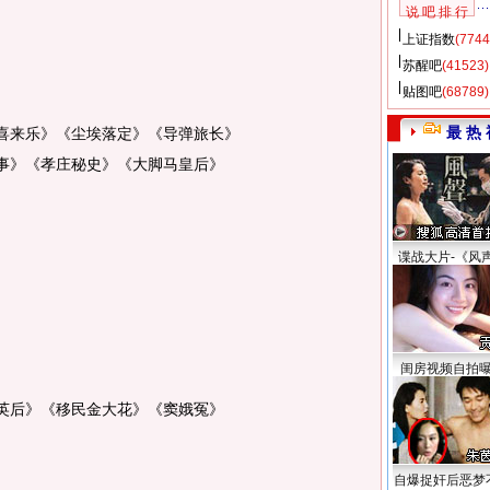
说 吧 排 行
上证指数
(7744
苏醒吧
(41523)
贴图吧
(68789)
最 热 
来乐》《尘埃落定》《导弹旅长》
》《孝庄秘史》《大脚马皇后》
谍战大片-《风
闺房视频自拍
后》《移民金大花》《窦娥冤》
自爆捉奸后恶梦