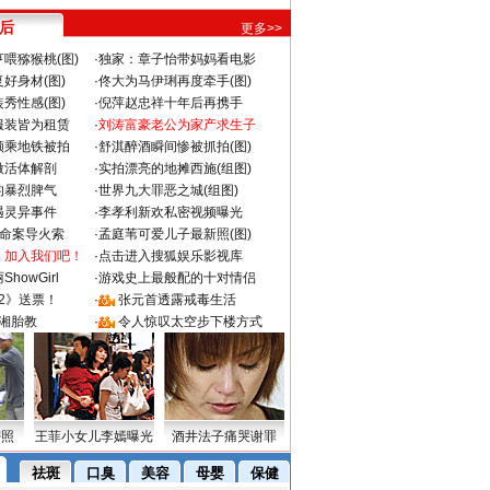
 后
更多>>
喂猕猴桃(图)
·
独家：章子怡带妈妈看电影
好身材(图)
·
佟大为马伊琍再度牵手(图)
秀性感(图)
·
倪萍赵忠祥十年后再携手
服装皆为租赁
·
刘涛富豪老公为家产求生子
颜乘地铁被拍
·
舒淇醉酒瞬间惨被抓拍(图)
做活体解剖
·
实拍漂亮的地摊西施(组图)
的暴烈脾气
·
世界九大罪恶之城(组图)
遇灵异事件
·
李孝利新欢私密视频曝光
成命案导火索
·
孟庭苇可爱儿子最新照(图)
：加入我们吧！
·
点击进入搜狐娱乐影视库
howGirl
·
游戏史上最般配的十对情侣
2》送票！
·
张元首透露戒毒生活
湘胎教
·
令人惊叹太空步下楼方式
密照
王菲小女儿李嫣曝光
酒井法子痛哭谢罪