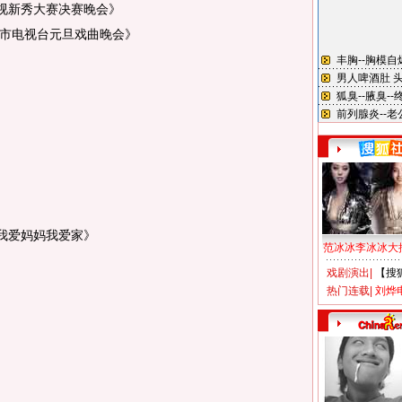
视新秀大赛决赛晚会》
市电视台元旦戏曲晚会》
我爱妈妈我爱家》
范冰冰李冰冰大
戏剧演出
|
【搜
热门连载
|
刘烨