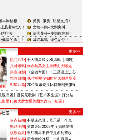
更多>>
热门八卦
|
十大明星脸女模揭晓（组图）
八卦爆料
|
刘欢与美女主持情史大曝光
第壹电影
|
《金钱帝国》：王晶没上进心
精彩组图
|
46位明星孕妇时的大胆造型图
明星话题
|
20位银幕硬汉比拼阳刚美(图)
撞衫
狐观演团】普契尼歌剧《艺术家生涯》打分贴
电影里15位大牌女星美图大盘点（组图）
更多>>
焦点新闻
|
不要迷恋哥，哥只是一个鬼
贴贴图图
|
英媒评出2009年度搞怪发明
娱乐旮旯
|
当红明星不仅仅是名利双收
情感世界
|
后悔嫁给这样一个山西男人