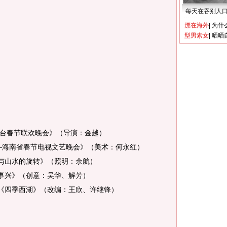
每天在吞别人
漂在海外
|
为什
型男索女
|
晒晒
视台春节联欢晚会》（导演：金越）
—海南省春节电视文艺晚会》（美术：何永红）
山水的旋转》（照明：余航）
事兴》（创意：吴华、解芳）
四季西湖》（改编：王欣、许继锋）