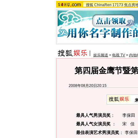
搜狐
ChinaRen
17173
焦点房
娱乐频道
>
电视 TV
>
内地
第四届金鹰节暨第
2008年08月20日20:15
最具人气男演员奖
： 李保田
最具人气女演员奖
： 宋 佳
最佳表演艺术男演员奖
： 李保田