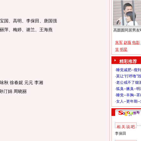
陈宝国、高明、李保田、唐国强
吕丽萍、梅婷、谢兰、王海燕
高圆圆同居男友
朱军
赵薇
电影
笑
明星
精彩推荐
·
睡觉减肥--瘦到
·
莫让“打呼噜”
咏秋 徐春妮 元元 李湘
·
老公戒不了烟酒
·
狐臭--腋臭--
 周晓丽
·
睡觉--丰胸--
·
女人--更年期-
相 关 说 吧
李保田