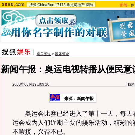
搜狐
ChinaRen
17173
焦点房地产
搜狗
新闻
-
体
娱乐频道
>
娱乐评论
新闻午报：奥运电视转播从便民意
2008年08月19日09:20
[
我来
来源：新闻午报
奥运会比赛已经进入了第十一天，每天
运会成为人们近期主要的娱乐活动，精彩的
不暇接，兴奋不已。