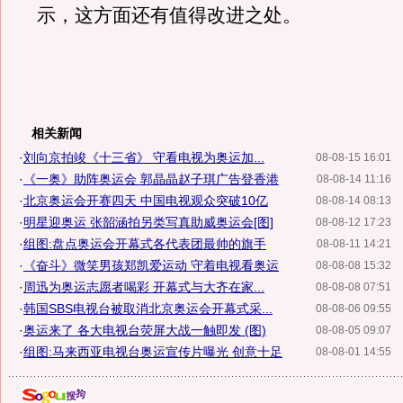
示，这方面还有值得改进之处。
相关新闻
·
刘向京拍竣《十三省》 守看电视为奥运加...
08-08-15 16:01
·
《一奥》助阵奥运会 郭晶晶赵子琪广告登香港
08-08-14 11:16
·
北京奥运会开赛四天 中国电视观众突破10亿
08-08-14 08:13
·
明星迎奥运 张韶涵拍另类写真助威奥运会[图]
08-08-12 17:23
·
组图:盘点奥运会开幕式各代表团最帅的旗手
08-08-11 14:21
·
《奋斗》微笑男孩郑凯爱运动 守着电视看奥运
08-08-08 15:32
·
周迅为奥运志愿者喝彩 开幕式与大齐在家...
08-08-08 07:51
·
韩国SBS电视台被取消北京奥运会开幕式采...
08-08-06 09:55
·
奥运来了 各大电视台荧屏大战一触即发 (图)
08-08-05 09:07
·
组图:马来西亚电视台奥运宣传片曝光 创意十足
08-08-01 14:55