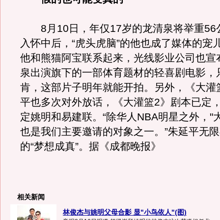
8月10日，年仅17岁的龙清泉将举重56
入怀中后，“虎头虎脑”的他也成了媒体的宠
他和熊猫阿宝联系起来，光线影业公司也宣
泉出演旗下的一部体育题材的轻喜剧电影，
肯，这部片子明年就能开拍。另外，《大灌
平也多次对外放话，《大灌篮2》剧本已定
定姚明和易建联。“除华人NBA明星之外，"
也是我们主要邀请的对象之一。”朱延平无
的“梦想成真”。据《成都晚报》
相关新闻
林俊杰与姚明父母合影 显"小鸟依人"(图)