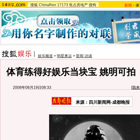
搜狐
ChinaRen
17173
焦点房地产
搜狗
新闻
-
体
娱乐频道
>
明星奥运
>
星闻·访谈
体育练得好娱乐当块宝 姚明可拍
2008年08月19日08:33
[
我来
来源：四川新闻网-成都晚报