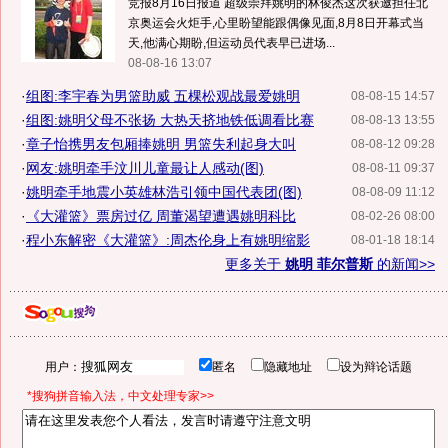
竞报8月16日报道 超级崇拜姚明的林俊杰这次获邀担任北
京奥运会火炬手,心里盼望能跟偶像见面,8月8日开幕式当
天,他满心期盼,但运动员代表早已进场...
08-08-16 13:07
·
组图:李宇春为男篮助威 五棵松观战最爱姚明
08-08-15 14:57
·
组图:姚明父母不张扬 大热天挤地铁低调看比赛
08-08-13 13:55
·
章子怡携男友包厢捧姚明 男篮失利起身大叫
08-08-12 09:28
·
网友:姚明牵手汶川儿童最让人感动(图)
08-08-11 09:37
·
姚明牵手地震小英雄林浩引领中国代表团(图)
08-08-09 11:12
·
《大灌篮》票房过亿 周董渴望遭遇姚明科比
08-02-26 08:00
·
程小东解密《大灌篮》:周杰伦身上有姚明缩影
08-01-18 18:14
更多关于
姚明 菲尔普斯
的新闻>>
用户：
匿名
隐藏地址
设为辩论话题
*搜狗拼音输入法，中文处理专家>>