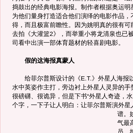
捣鼓出的经典电影海报。制作者根据奥运明
为他们量身打造适合他们演绎的电影作品，
得，而且极富前瞻性。因为姚明真的很有可
去拍《大灌篮2》，而举重小将龙清泉也已
司看中出演一部体育题材的轻喜剧电影。
假的这海报真蒙人
给菲尔普斯设计的《E.T.》外星人海报
水中英姿作主打，旁边衬上外星人灵异的手
很磅礴、很诡异，但是下书“外星人奇迹，水
个字，一下子让人明白：让菲尔普斯演外星
谱。
气最
员，