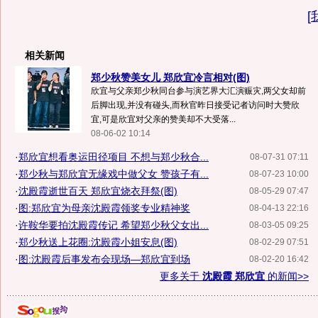
[
相关新闻
郑少秋赞美女儿 郑欣宜冷言相对(图)
欣宜与父亲郑少秋同台参与演艺界大汇演赈灾,两父女却前
后脚出现,并没有碰头,而秋官昨日接受记者访问时大赞欣
宜,可是欣宜对父亲的赞美却不大受落...
08-06-02 10:14
·
郑欣宜想看奥运田径项目 不想与郑少秋合...
08-07-31 07:11
·
郑少秋与郑欣宜无缘戏中做父女 赞孩子有...
08-07-23 10:00
·
沈殿霞逝世百天 郑欣宜烧衣拜祭(图)
08-05-29 07:47
·
图:郑欣宜为母亲沈殿霞领奖专业精神奖
08-04-13 22:16
·
许鞍华要拍沈殿霞传记 希望郑少秋父女出...
08-03-05 09:25
·
郑少秋送上花圈:沈殿霞小姐安息(图)
08-02-29 07:51
·
图:沈殿霞后事发布会现场—郑欣宜到场
08-02-20 16:42
更多关于
沈殿霞 郑欣宜
的新闻>>