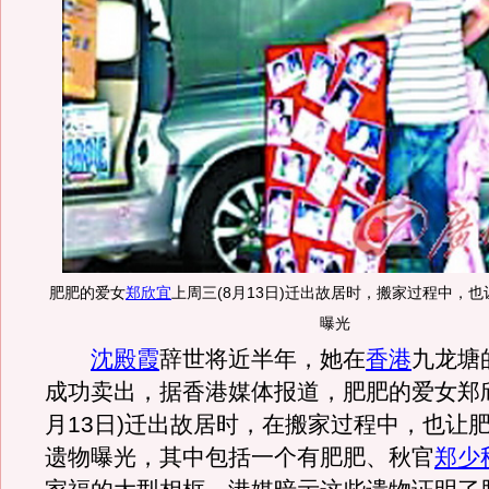
肥肥的爱女
郑欣宜
上周三(8月13日)迁出故居时，搬家过程中，
曝光
沈殿霞
辞世将近半年，她在
香港
九龙塘
成功卖出，据香港媒体报道，肥肥的爱女郑欣
月13日)迁出故居时，在搬家过程中，也让
遗物曝光，其中包括一个有肥肥、秋官
郑少