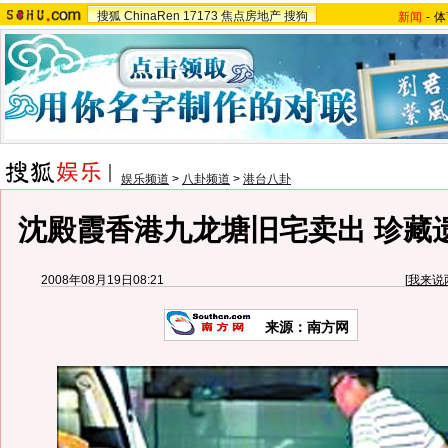
搜狐
ChinaRen
17173
焦点房地产
搜狗
新闻
-
体
娱乐频道
>
八卦频道
>
港台八卦
沈殿霞香港九龙塘旧宅卖出 珍藏遗
2008年08月19日08:21
[
我来说
来源：南方网