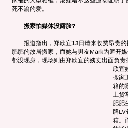
家福的大型相框，港媒暗示这些遗物证明了
死不渝的爱。
搬家怕媒体没露脸?
报道指出，郑欣宜13日请来收费昂贵的
肥肥的故居搬家，而她与男友Mark为避开
都没现身，现场则由郑欣宜的姨丈出面负责
欣宜
搬家
箱的
上货
肥肥
牌L
箱。