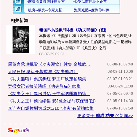
相关新闻
泰国"小战象"叫板《功夫熊猫》(图)
本报讯《功夫熊猫》和《风云决》在票房上的出色表现,让
动漫电影成为今年暑期档备受关注的类型电影之一.记者昨
日获悉,继《功夫熊猫》和《风云决》之后...
08-07-29 09:31
·
周董言承旭挑梁《功夫灌篮》续集 金城武...
08-08-18 07:48
·
人民日报:奥运开幕式与《功夫熊猫》
08-08-11 10:06
·
《功夫熊猫》票房飘红 梦工厂铁定拍续集
08-07-01 03:21
·
竞报女记者搞笑演绎《功夫熊猫》续集
08-06-24 11:38
·
《功夫之王》票房过亿 王中军透露将拍续...
08-05-02 09:40
·
《功夫之王》预拍续集 双J魔女提前获保留(图)
08-05-01 14:30
·
李连杰自爆片酬为成龙1/10 "功夫"有望拍续集
07-06-15 07:58
更多关于
熊猫 功夫
的新闻>>