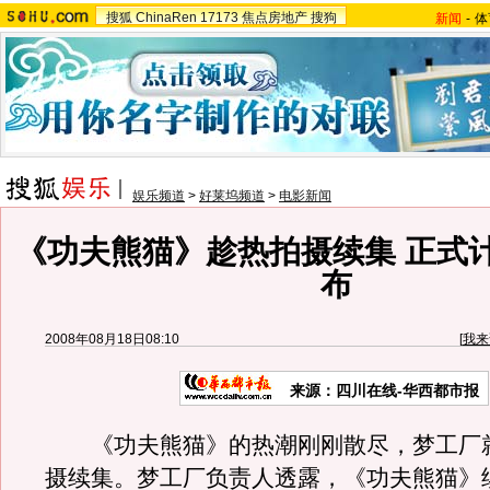
搜狐
ChinaRen
17173
焦点房地产
搜狗
新闻
-
体
娱乐频道
>
好莱坞频道
>
电影新闻
《功夫熊猫》趁热拍摄续集 正式
布
2008年08月18日08:10
[
我来
来源：四川在线-华西都市报
《功夫熊猫》的热潮刚刚散尽，梦工厂
摄续集。梦工厂负责人透露，《功夫熊猫》