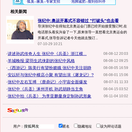
相关新闻
张纪中:奥运开幕式不容错过 "打破头"也去看
导演张纪中在得知北京奥运会门票已经开始接受预订时,在
电话那头着实兴奋了一下,原来张导一直想看北京奥运会的
开幕式,张导告诉记者今天他就去预订...
07-10-29 10:21
·
讲述孙武传奇人生 张纪中《兵圣》浙江横...
08-08-12 20:03
·
羊城晚报:梁羽生武侠剧的张纪中风格
08-08-12 09:25
·
《西游记》陈美行有望扮嫦娥 张纪中关注胡静
08-08-05 16:59
·
安以轩与张纪中横店小聚 有望出演《屠龙记》?
08-08-01 15:06
·
张纪中左右互搏 《鹿鼎记》小宇宙全面爆发
08-07-31 11:33
·
张纪中《兵圣》涿州开机 孙武胡静当主角
08-04-15 03:52
·
张纪中拍《兵圣》 为李亚鹏量身定制孙武形象
06-11-04 10:02
用户：
匿名
隐藏地址
设为辩论话题