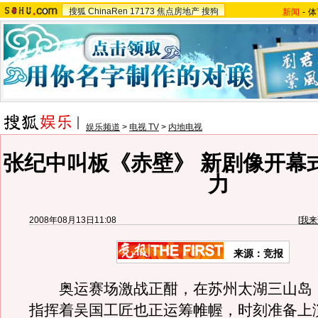
搜狐
ChinaRen
17173
焦点房地产
搜狗
新闻
-
体
娱乐频道
>
电视 TV
>
内地电视
张纪中叫板《赤壁》 新剧像开幕
力
2008年08月13日11:08
[
我来
来源：竞报
奥运赛场激战正酣，在苏州太湖三山岛，
指挥着吴国工匠也正运筹帷幄，时刻准备上