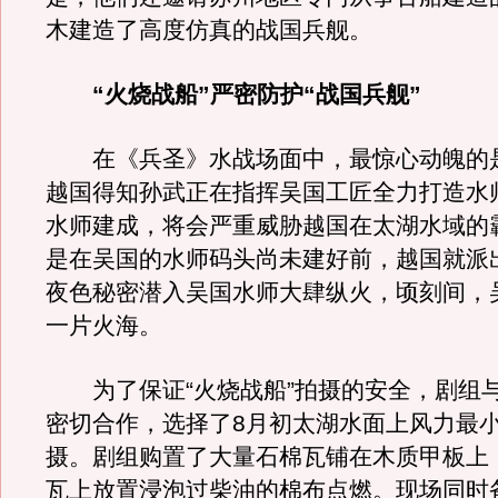
木建造了高度仿真的战国兵舰。
“火烧战船”严密防护“战国兵舰”
在《兵圣》水战场面中，最惊心动魄的
越国得知孙武正在指挥吴国工匠全力打造水
水师建成，将会严重威胁越国在太湖水域的
是在吴国的水师码头尚未建好前，越国就派
夜色秘密潜入吴国水师大肆纵火，顷刻间，
一片火海。
为了保证“火烧战船”拍摄的安全，剧组
密切合作，选择了8月初太湖水面上风力最
摄。剧组购置了大量石棉瓦铺在木质甲板上
瓦上放置浸泡过柴油的棉布点燃。现场同时