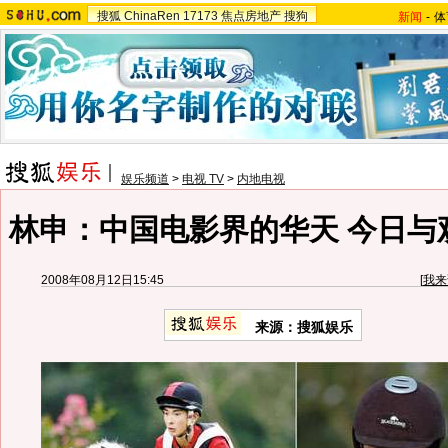
搜狐
ChinaRen
17173
焦点房地产
搜狗
新闻
-
体
娱乐频道
>
电视 TV
>
内地电视
林申：中国电影界的华天 今日与观
2008年08月12日15:45
[
我来
来源：搜狐娱乐