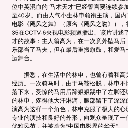
位中英混血的“马术天才”已经誓言要连续参
至40岁。而由人气小生林申领衔主演，国内
电影《飓风之舞》（原名《飓风之吻》），将
35在CCTV-6央视电影频道播出。该片讲
才的故事：主人翁高为，在一次意外坠马后
乐部当了马夫，但在最后重振旗鼓，和爱马
运舞台。
据悉，在生活中的林申，也曾有着和高
经历。一次骑马时，由于马鞍松脱，林申不
落下来，受惊的马用后蹄狠狠踢中了左脚还
的林申，疼得他大汗淋漓，腿部留下了深深
演高为这样一个角色，林申克服了极大的心
专业的演技和良好的外形，向观众呈现了一
优雅风范，并被喻为“中国电影界的华天”。