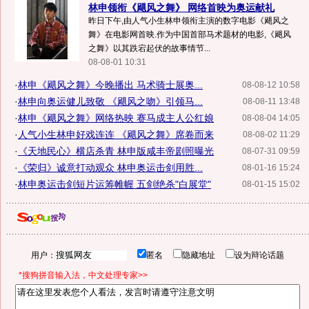
林申领衔《飓风之舞》 网络首映为奥运献礼
昨日下午,由人气小生林申领衔主演的数字电影《飓风之
舞》在电影网首映.作为中国首部马术题材的电影,《飓风
之舞》以其跌宕起伏的故事情节...
08-08-01 10:31
·
林申《飓风之舞》今晚播出 马术骑士展奥...
08-08-12 10:58
·
林申向奥运健儿致敬 《飓风之吻》引领马...
08-08-11 13:48
·
林申《飓风之舞》网络热映 赛马成主人公红娘
08-08-04 14:05
·
人气小生林申好戏连连 《飓风之舞》席卷而来
08-08-02 11:29
·
《天地民心》横店杀青 林申版咸丰帝剧照曝光
08-07-31 09:59
·
《荣归》诚意打动观众 林申奥运击剑用胜...
08-01-16 15:24
·
林申奥运击剑短片运筹帷幄 五剑绝杀"白展堂"
08-01-15 15:02
用户：
匿名
隐藏地址
设为辩论话题
*搜狗拼音输入法，中文处理专家>>