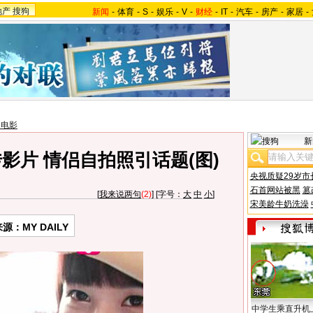
地产
搜狗
新闻
-
体育
-
S
-
娱乐
-
V
-
财经
-
IT
-
汽车
-
房产
-
家居
-
国电影
新
影片 情侣自拍照引话题(图)
央视质疑29岁市
石首网站被黑
篡
[
我来说两句
(2)
] [字号：
大
中
小
]
宋美龄牛奶洗澡
源：MY DAILY
中学生乘直升机