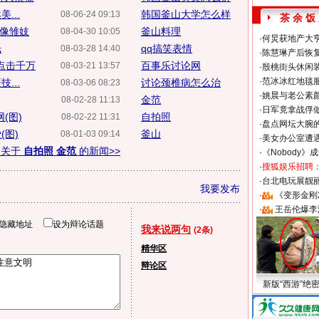
...
韩国釜山大学怎么样
08-06-24 09:13
茶 余 饭
斥像雏妓
釜山料理
08-04-30 10:05
·
何炅获地产大亨
光
qq搞笑表情
08-03-28 14:40
·
陈慧琳产后恢复
点击千万
百事乐讨论网
08-03-21 13:57
·
殷桃街头休闲装
·
范冰冰红地毯
...
讨论颈椎病怎么治
08-03-06 08:23
·
姚晨与老公素
金范
08-02-28 11:13
·
日军竟拿战俘
(图)
自拍照
08-02-22 11:31
·
盘点网坛大腕
(图)
釜山
08-01-03 09:14
·
美女办公室遭
多关于
自拍照 金范
的新闻>>
·
《Nobody》
·
搜狐娱乐招聘
·
台北电玩展靓丽S
我要发布
·
《变形金刚
·
王岳伦爆李
隐藏地址
设为辩论话题
我来说两句
(2条)
精华区
辩论区
新版“西游”绝