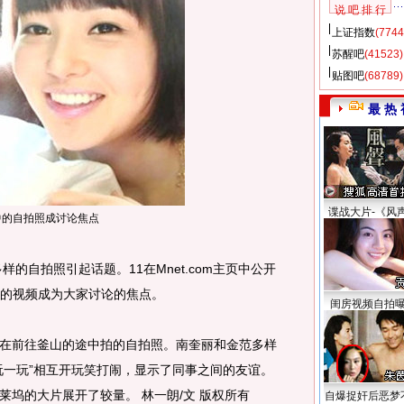
说 吧 排 行
上证指数
(7744
苏醒吧
(41523)
贴图吧
(68789)
最 热 
谍战大片-《风
中的自拍照成讨论焦点
自拍照引起话题。11在Mnet.com主页中公开
”的视频成为大家讨论的焦点。
闺房视频自拍
前往釜山的途中拍的自拍照。南奎丽和金范多样
玩一玩”相互开玩笑打闹，显示了同事之间的友谊。
坞的大片展开了较量。 林一朗/文 版权所有
自爆捉奸后恶梦