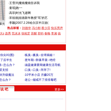
·
王雪洋
|
魔镜魔镜告诉我
·
童瑶
|
跑~~
·
高菲
|
时光飞逝啊
·
宋祖德
|
祖德新年教授“骂”的艺
·
李颖
|
2007.2.26哈尔滨半日游(
曝光
热点标签：
刘德华
冯小刚
蔡少芬
快乐男声
大s
选秀
范冰冰
张柏芝
苏醒
郑钧
春晚
李湘
搞
你尖叫(图)
·
狐臭--腋臭--全球揭秘！
毁了后半生
·
更年期--卵巢早衰--绝经
--怎么办？
·
涵盖健康要闻健康生活导航
明星支招
·
口臭--口臭--拜拜了!
罩杯升级魔法
·
10平米小店 月赚20万
-怎么办？
·
老公--烟戒不了排排毒吧
说 吧
更多>>