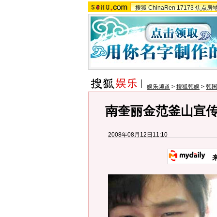
搜狐
ChinaRen
17173
焦点房
娱乐频道
>
搜狐韩娱
>
韩
南奎丽金范釜山宣传
2008年08月12日11:10
来