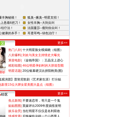
更多>>
热门八卦
|
十大明星脸女模揭晓（组图）
八卦爆料
|
刘欢与美女主持情史大曝光
第壹电影
|
《金钱帝国》：王晶没上进心
精彩组图
|
46位明星孕妇时的大胆造型图
明星话题
|
20位银幕硬汉比拼阳刚美(图)
撞衫
狐观演团】普契尼歌剧《艺术家生涯》打分贴
电影里15位大牌女星美图大盘点（组图）
更多>>
焦点新闻
|
不要迷恋哥，哥只是一个鬼
贴贴图图
|
英媒评出2009年度搞怪发明
娱乐旮旯
|
当红明星不仅仅是名利双收
情感世界
|
后悔嫁给这样一个山西男人