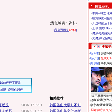
搜狐商机
·
丰胸--林志玲
·
睡觉减肥--瘦到
(责任编辑：萝卜)
·
开这样的店 日进
·
上班 兼职 两
[
我来说两句
(2条)
]
·
健康与美丽完
·
为健康行业撑
·
听评书
|
郭德纲
·
听小说
|
鬼吹灯1
·
共享区
|
手机病
揭田壮壮徐帆
相关推荐
·
赵薇被爆已经怀
开近况
韩国釜山大学好不好
08-07-17 09:11
·
李宇春爆遭母逼
·
圣诞节明信片八
引人羡慕
韩国釜山英文怎么拼
08-07-01 11:06