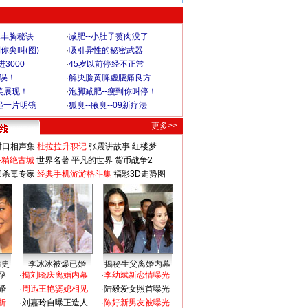
爆丰胸秘诀
·
减肥--小肚子赘肉没了
你尖叫(图)
·
吸引异性的秘密武器
3000
·
45岁以前停经不正常
不误！
·
解决脸黄脾虚腰痛良方
美展现！
·
泡脚减肥--瘦到你叫停！
起一片明镜
·
狐臭--腋臭--09新疗法
更多>>
对口相声集
杜拉拉升职记
张震讲故事
红楼梦
-精绝古城
世界名著
平凡的世界
货币战争2
毒杀毒专家
经典手机游游格斗集
福彩3D走势图
情史
李冰冰被爆已婚
揭秘生父离婚内幕
孕
·
揭刘晓庆离婚内幕
·
李幼斌新恋情曝光
婚
·
周迅王艳婆媳相见
·
陆毅爱女照首曝光
折
·
刘嘉玲自曝正造人
·
陈好新男友被曝光