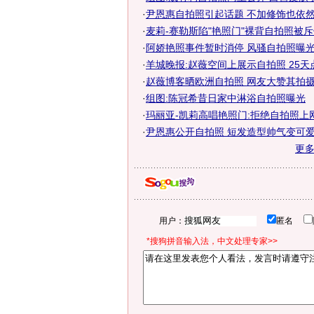
·
尹恩惠自拍照引起话题 不加修饰也依然美
·
麦莉-赛勒斯陷"艳照门"裸背自拍照被
·
阿娇艳照事件暂时消停 风骚自拍照曝
·
羊城晚报:赵薇空间上展示自拍照 25天
·
赵薇博客晒欧洲自拍照 网友大赞其拍摄技
·
组图:陈冠希昔日家中淋浴自拍照曝光
·
玛丽亚-凯莉高唱艳照门:拒绝自拍照上网
·
尹恩惠公开自拍照 短发造型帅气变可爱
更
用户：
匿名
*搜狗拼音输入法，中文处理专家>>