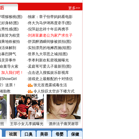
 后
更多>>
喂猕猴桃(图)
·
独家：章子怡带妈妈看电影
好身材(图)
·
佟大为马伊琍再度牵手(图)
秀性感(图)
·
倪萍赵忠祥十年后再携手
服装皆为租赁
·
刘涛富豪老公为家产求生子
颜乘地铁被拍
·
舒淇醉酒瞬间惨被抓拍(图)
做活体解剖
·
实拍漂亮的地摊西施(组图)
的暴烈脾气
·
世界九大罪恶之城(组图)
遇灵异事件
·
李孝利新欢私密视频曝光
成命案导火索
·
孟庭苇可爱儿子最新照(图)
：加入我们吧！
·
点击进入搜狐娱乐影视库
howGirl
·
游戏史上最般配的十对情侣
2》送票！
·
张元首透露戒毒生活
湘胎教
·
令人惊叹太空步下楼方式
密照
王菲小女儿李嫣曝光
酒井法子痛哭谢罪