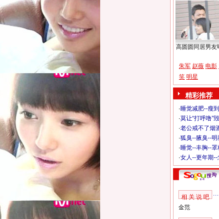
高圆圆同居男友
朱军
赵薇
电影
笑
明星
精彩推荐
·
睡觉减肥--瘦到
·
莫让“打呼噜”
·
老公戒不了烟酒
·
狐臭--腋臭--
·
睡觉--丰胸--
·
女人--更年期-
相 关 说 吧
金范