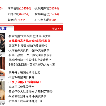
5)
李宇春吧
(104510)
快乐男声吧
(68574)
刘德华吧
(69854)
东方神起吧
(65744)
婚姻吧
(78544)
37℃女人吧
(6985)
视 频
更多>>
·
独家首播:大秦帝国
范冰冰-金大班
·
在线看超高收视大戏:
蜗居(完整版)
·
倔强萝卜
麦田
媳妇的美好时代
·
大内密探灵灵狗
倪萍-美丽的事
·
台儿庄战役 日军尸体装满百余卡车
声》
·
揭秘希特勒一生躲过多少次暗杀？
·
1982香港回归中英谈判鲜为人知内幕
·
宋丹丹：张国立活得太累
·
满文军有望明日获释
曝光
·
《变形金刚2》送电影票！
·
李湘王岳伦恩爱待产
·
黎姿怀孕大肚照曝光 月用30万安胎
·
阿娇懒理冠希返港:不关我的事
·
古巨基：我与霆锋都是一哥
不断