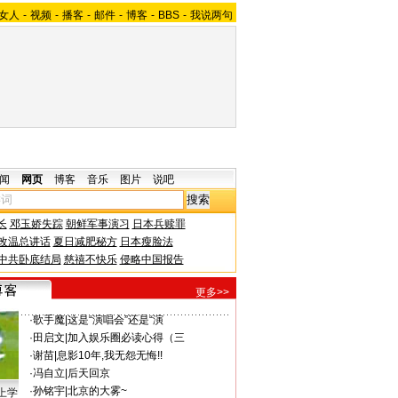
女人
-
视频
-
播客
-
邮件
-
博客
-
BBS
-
我说两句
闻
网页
博客
音乐
图片
说吧
长
邓玉娇失踪
朝鲜军事演习
日本兵赎罪
改温总讲话
夏日减肥秘方
日本瘦脸法
中共卧底结局
慈禧不快乐
侵略中国报告
更多>>
·
歌手魔
|
这是“演唱会”还是“演
·
田启文
|
加入娱乐圈必读心得（三
·
谢苗
|
息影10年,我无怨无悔!!
·
冯自立
|
后天回京
·
孙铭宇
|
北京的大雾~
上学