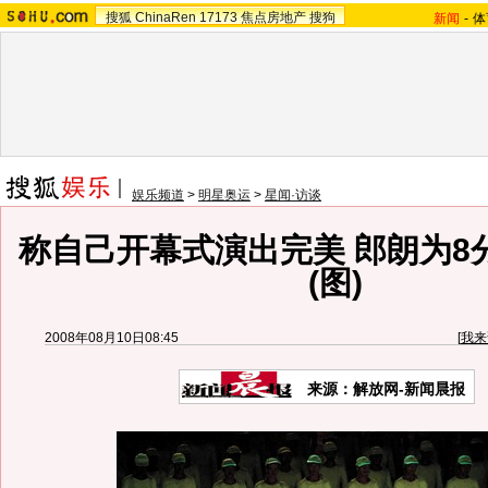
搜狐
ChinaRen
17173
焦点房地产
搜狗
新闻
-
体
娱乐频道
>
明星奥运
>
星闻·访谈
称自己开幕式演出完美 郎朗为8
(图)
2008年08月10日08:45
[
我来
来源：解放网-新闻晨报