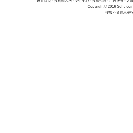
设置首页
-
搜狗输入法
-
支付中心
-
搜狐招聘
-
广告服务
-
客
Copyright
©
2016 Sohu.com 
搜狐不良信息举