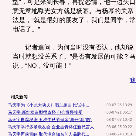
型”，可是来到长春，再提恋情，他一边矢
意无意地曝光女方就是杨幂。与杨幂的关系
法是，“就是很好的朋友了，我们是同学，
电话了。”
记者追问，为何当时没有否认，他却说，
当时就想没关系了。”是否有发展的可能？
说，“NO，没可能！”
[
我
相关新闻
·
马天宇为《小龙大功夫》唱主题曲 比试中...
08-07-26 13:29
·
马天宇:新红楼造型很奇怪 但会慢慢接受
08-07-21 06:17
·
马天宇自曝秘密 五岁中秋节母亲"离开"我(图)
08-07-07 10:42
·
马天宇举行多场歌友会 企业垂青将任新代言人
08-06-25 09:22
·
马天宇再获青睐 取代港台知名艺人品牌代...
08-06-24 13:13