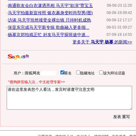
·
南通歌友会白衣潇洒亮相 马天宇"欲演"贾宝玉
08-06-23 11:20
·
马天宇拍最新宣传照 银衣裹身变时尚型男(图)
08-06-19 09:42
·
访谈:马天宇坦然接受全裸出镜 只待时机成熟
08-06-12 17:17
·
张亚东完成马天宇新专辑 歌曲融入更多细...
08-01-31 09:27
·
杨幂京郊拍戏正忙 好友马天宇探班途中迷...
07-09-19 14:55
更多关于
马天宇 杨幂
的新闻>>
用户：
匿名
隐藏地址
设为辩论话题
*搜狗拼音输入法，中文处理专家>>