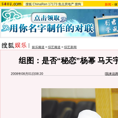
搜狐
ChinaRen
17173
焦点房地产
搜狗
新闻
-
体
娱乐频道
>
综艺频道
>
综艺新闻
组图：是否“秘恋”杨幂 马天
2008年08月01日08:20
[
我来说